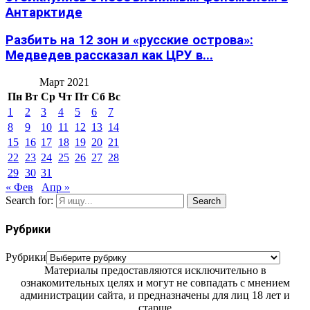
Антарктиде
Разбить на 12 зон и «русские острова»:
Медведев рассказал как ЦРУ в...
Март 2021
Пн
Вт
Ср
Чт
Пт
Сб
Вс
1
2
3
4
5
6
7
8
9
10
11
12
13
14
15
16
17
18
19
20
21
22
23
24
25
26
27
28
29
30
31
« Фев
Апр »
Search for:
Search
Рубрики
Рубрики
Материалы предоставляются исключительно в
ознакомительных целях и могут не совпадать с мнением
администрации сайта, и предназначены для лиц 18 лет и
старше