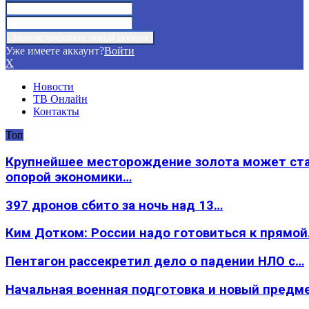
Уже имеете аккаунт?
Войти
X
Новости
ТВ Онлайн
Контакты
Топ
Крупнейшее месторождение золота может ст
опорой экономики…
397 дронов сбито за ночь над 13…
Ким Дотком: России надо готовиться к прямо
Пентагон рассекретил дело о падении НЛО с…
Начальная военная подготовка и новый предм