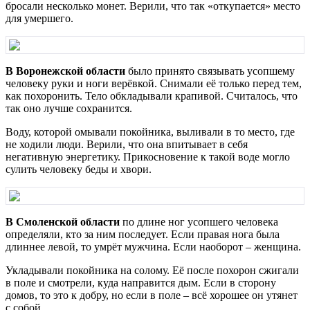
бросали несколько монет. Верили, что так «откупается» место
для умершего.
В Воронежской области
было принято связывать усопшему
человеку руки и ноги верёвкой. Снимали её только перед тем,
как похоронить. Тело обкладывали крапивой. Считалось, что
так оно лучше сохранится.
Воду, которой омывали покойника, выливали в то место, где
не ходили люди. Верили, что она впитывает в себя
негативную энергетику. Прикосновение к такой воде могло
сулить человеку беды и хвори.
В Смоленской области
по длине ног усопшего человека
определяли, кто за ним последует. Если правая нога была
длиннее левой, то умрёт мужчина. Если наоборот – женщина.
Укладывали покойника на солому. Её после похорон сжигали
в поле и смотрели, куда направится дым. Если в сторону
домов, то это к добру, но если в поле – всё хорошее он утянет
с собой.