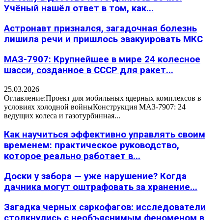
Учёный нашёл ответ в том, как...
Астронавт признался, загадочная болезнь
лишила речи и пришлось эвакуировать МКС
МАЗ-7907: Крупнейшее в мире 24 колесное
шасси, созданное в СССР для ракет...
25.03.2026
Оглавление:Проект для мобильных ядерных комплексов в
условиях холодной войныКонструкция МАЗ-7907: 24
ведущих колеса и газотурбинная...
Как научиться эффективно управлять своим
временем: практическое руководство,
которое реально работает в...
Доски у забора — уже нарушение? Когда
дачника могут оштрафовать за хранение...
Загадка черных саркофагов: исследователи
столкнулись с необъяснимым феноменом в