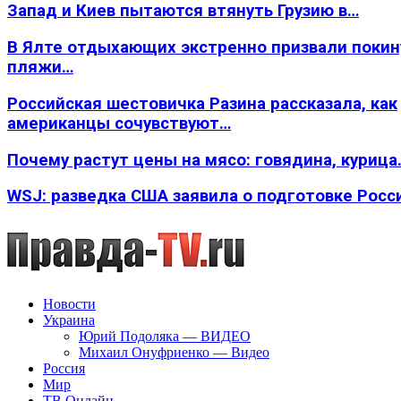
Запад и Киев пытаются втянуть Грузию в…
В Ялте отдыхающих экстренно призвали покин
пляжи…
Российская шестовичка Разина рассказала, как
американцы сочувствуют…
Почему растут цены на мясо: говядина, курица
WSJ: разведка США заявила о подготовке Росс
Новости
Украина
Юрий Подоляка — ВИДЕО
Михаил Онуфриенко — Видео
Россия
Мир
ТВ Онлайн