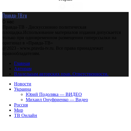
Правда-ТВ.ru
О нас
Правда-ТВ - Дискуссионно политическая
площадка.Использование материалов издания допускается
только при одновременном размещении гиперссылки на
оригинал в «Правда-ТВ»
@2023 - www.pravda-tv.ru. Все права принадлежат
правообладателям.
Главная
Авторам
Владельцам авторских прав. Ответственности.
Новости
Украина
Юрий Подоляка — ВИДЕО
Михаил Онуфриенко — Видео
Россия
Мир
ТВ Онлайн