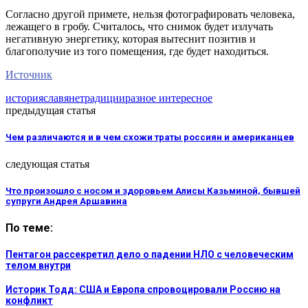
Согласно другой примете, нельзя фотографировать человека,
лежащего в гробу. Считалось, что снимок будет излучать
негативную энергетику, которая вытеснит позитив и
благополучие из того помещения, где будет находиться.
Источник
история
славяне
традиции
разное интересное
предыдущая статья
Чем различаются и в чем схожи траты россиян и американцев
следующая статья
Что произошло с носом и здоровьем Алисы Казьминой, бывшей
супруги Андрея Аршавина
По теме:
Пентагон рассекретил дело о падении НЛО с человеческим
телом внутри
Историк Тодд: США и Европа спровоцировали Россию на
конфликт