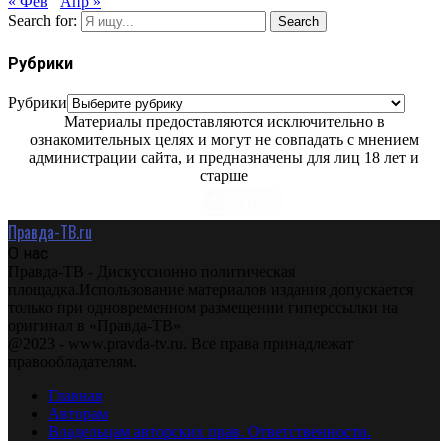
« Фев
Апр »
Search for:
Search
Рубрики
Рубрики
Материалы предоставляются исключительно в
ознакомительных целях и могут не совпадать с мнением
администрации сайта, и предназначены для лиц 18 лет и
старше
Правда-ТВ.ru
О нас
Правда-ТВ - Дискуссионно политическая
площадка.Использование материалов издания допускается
только при одновременном размещении гиперссылки на
оригинал в «Правда-ТВ»
@2023 - www.pravda-tv.ru. Все права принадлежат
правообладателям.
Главная
Авторам
Владельцам авторских прав. Ответственности.