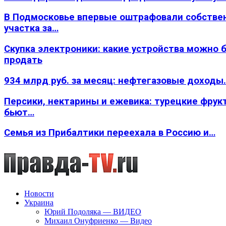
В Подмосковье впервые оштрафовали собстве
участка за…
Скупка электроники: какие устройства можно 
продать
934 млрд руб. за месяц: нефтегазовые доходы
Персики, нектарины и ежевика: турецкие фрук
бьют…
Семья из Прибалтики переехала в Россию и…
Новости
Украина
Юрий Подоляка — ВИДЕО
Михаил Онуфриенко — Видео