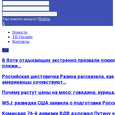
Уже имеете аккаунт?
Войти
X
Новости
ТВ Онлайн
Контакты
Топ
В Ялте отдыхающих экстренно призвали покин
пляжи…
Российская шестовичка Разина рассказала, как
американцы сочувствуют…
Почему растут цены на мясо: говядина, курица
WSJ: разведка США заявила о подготовке Росс
Командир 76-й дивизии ВДВ доложил Путину 