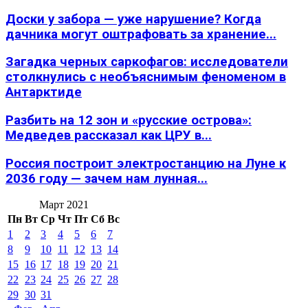
Доски у забора — уже нарушение? Когда
дачника могут оштрафовать за хранение...
Загадка черных саркофагов: исследователи
столкнулись с необъяснимым феноменом в
Антарктиде
Разбить на 12 зон и «русские острова»:
Медведев рассказал как ЦРУ в...
Россия построит электростанцию на Луне к
2036 году — зачем нам лунная...
Март 2021
Пн
Вт
Ср
Чт
Пт
Сб
Вс
1
2
3
4
5
6
7
8
9
10
11
12
13
14
15
16
17
18
19
20
21
22
23
24
25
26
27
28
29
30
31