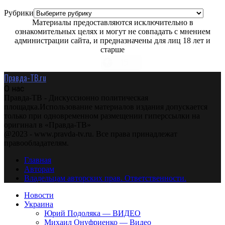
Рубрики
Материалы предоставляются исключительно в
ознакомительных целях и могут не совпадать с мнением
администрации сайта, и предназначены для лиц 18 лет и
старше
Правда-ТВ.ru
О нас
Правда-ТВ - Дискуссионно политическая
площадка.Использование материалов издания допускается
только при одновременном размещении гиперссылки на
оригинал в «Правда-ТВ»
@2023 - www.pravda-tv.ru. Все права принадлежат
правообладателям.
Главная
Авторам
Владельцам авторских прав. Ответственности.
Новости
Украина
Юрий Подоляка — ВИДЕО
Михаил Онуфриенко — Видео