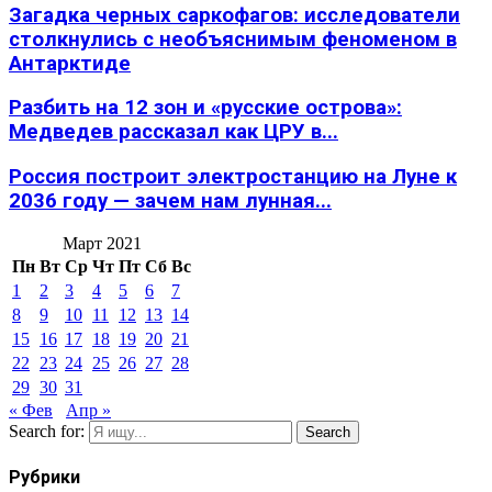
Загадка черных саркофагов: исследователи
столкнулись с необъяснимым феноменом в
Антарктиде
Разбить на 12 зон и «русские острова»:
Медведев рассказал как ЦРУ в...
Россия построит электростанцию на Луне к
2036 году — зачем нам лунная...
Март 2021
Пн
Вт
Ср
Чт
Пт
Сб
Вс
1
2
3
4
5
6
7
8
9
10
11
12
13
14
15
16
17
18
19
20
21
22
23
24
25
26
27
28
29
30
31
« Фев
Апр »
Search for:
Search
Рубрики