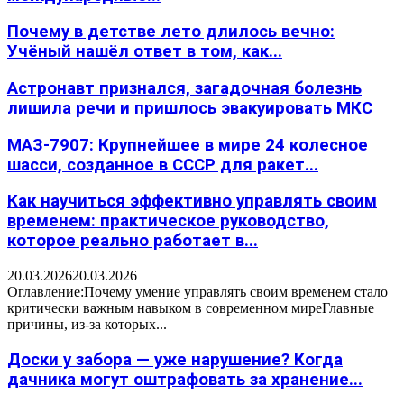
Почему в детстве лето длилось вечно:
Учёный нашёл ответ в том, как...
Астронавт признался, загадочная болезнь
лишила речи и пришлось эвакуировать МКС
МАЗ-7907: Крупнейшее в мире 24 колесное
шасси, созданное в СССР для ракет...
Как научиться эффективно управлять своим
временем: практическое руководство,
которое реально работает в...
20.03.2026
20.03.2026
Оглавление:Почему умение управлять своим временем стало
критически важным навыком в современном миреГлавные
причины, из-за которых...
Доски у забора — уже нарушение? Когда
дачника могут оштрафовать за хранение...