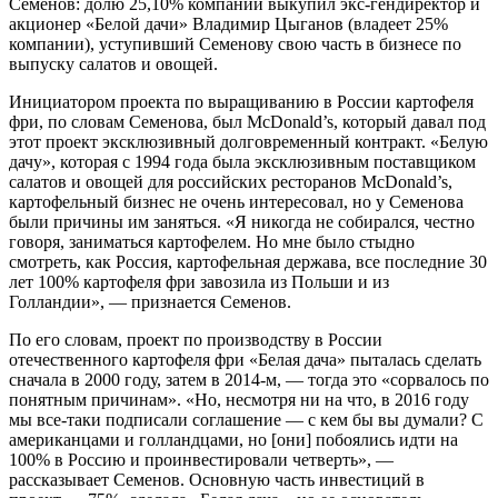
Семенов: долю 25,10% компании выкупил экс-гендиректор и
акционер «Белой дачи» Владимир Цыганов (владеет 25%
компании), уступивший Семенову свою часть в бизнесе по
выпуску салатов и овощей.
Инициатором проекта по выращиванию в России картофеля
фри, по словам Семенова, был McDonald’s, который давал под
этот проект эксклюзивный долговременный контракт. «Белую
дачу», которая с 1994 года была эксклюзивным поставщиком
салатов и овощей для российских ресторанов McDonald’s,
картофельный бизнес не очень интересовал, но у Семенова
были причины им заняться. «Я никогда не собирался, честно
говоря, заниматься картофелем. Но мне было стыдно
смотреть, как Россия, картофельная держава, все последние 30
лет 100% картофеля фри завозила из Польши и из
Голландии», — признается Семенов.
По его словам, проект по производству в России
отечественного картофеля фри «Белая дача» пыталась сделать
сначала в 2000 году, затем в 2014-м, — тогда это «сорвалось по
понятным причинам». «Но, несмотря ни на что, в 2016 году
мы все-таки подписали соглашение — с кем бы вы думали? С
американцами и голландцами, но [они] побоялись идти на
100% в Россию и проинвестировали четверть», —
рассказывает Семенов. Основную часть инвестиций в