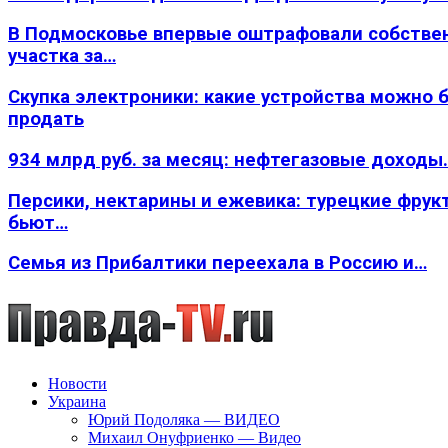
В Подмосковье впервые оштрафовали собстве
участка за…
Скупка электроники: какие устройства можно 
продать
934 млрд руб. за месяц: нефтегазовые доходы
Персики, нектарины и ежевика: турецкие фрук
бьют…
Семья из Прибалтики переехала в Россию и…
Новости
Украина
Юрий Подоляка — ВИДЕО
Михаил Онуфриенко — Видео