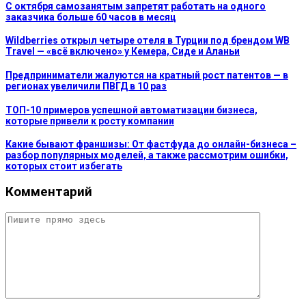
С октября самозанятым запретят работать на одного
заказчика больше 60 часов в месяц
Wildberries открыл четыре отеля в Турции под брендом WB
Travel — «всё включено» у Кемера, Сиде и Аланьи
Предприниматели жалуются на кратный рост патентов — в
регионах увеличили ПВГД в 10 раз
ТОП-10 примеров успешной автоматизации бизнеса,
которые привели к росту компании
Какие бывают франшизы: От фастфуда до онлайн-бизнеса –
разбор популярных моделей, а также рассмотрим ошибки,
которых стоит избегать
Комментарий