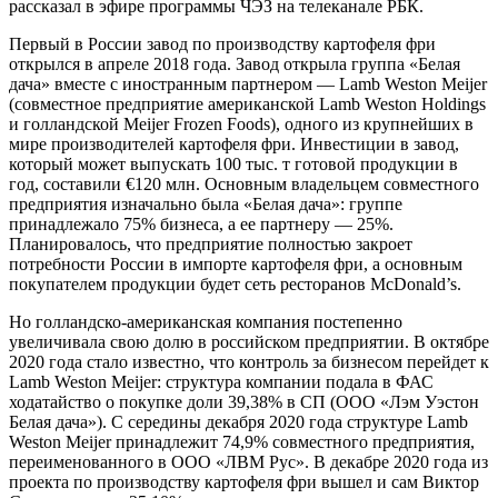
рассказал в эфире программы ЧЭЗ на телеканале РБК.
Первый в России завод по производству картофеля фри
открылся в апреле 2018 года. Завод открыла группа «Белая
дача» вместе с иностранным партнером — Lamb Weston Meijer
(совместное предприятие американской Lamb Weston Holdings
и голландской Meijer Frozen Foods), одного из крупнейших в
мире производителей картофеля фри. Инвестиции в завод,
который может выпускать 100 тыс. т готовой продукции в
год, составили €120 млн. Основным владельцем совместного
предприятия изначально была «Белая дача»: группе
принадлежало 75% бизнеса, а ее партнеру — 25%.
Планировалось, что предприятие полностью закроет
потребности России в импорте картофеля фри, а основным
покупателем продукции будет сеть ресторанов McDonald’s.
Но голландско-американская компания постепенно
увеличивала свою долю в российском предприятии. В октябре
2020 года стало известно, что контроль за бизнесом перейдет к
Lamb Weston Meijer: структура компании подала в ФАС
ходатайство о покупке доли 39,38% в СП (ООО «Лэм Уэстон
Белая дача»). С середины декабря 2020 года структуре Lamb
Weston Mеijer принадлежит 74,9% совместного предприятия,
переименованного в ООО «ЛВМ Рус». В декабре 2020 года из
проекта по производству картофеля фри вышел и сам Виктор