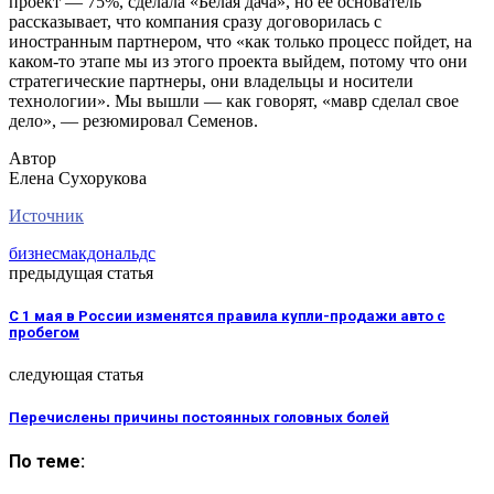
проект — 75%, сделала «Белая дача», но ее основатель
рассказывает, что компания сразу договорилась с
иностранным партнером, что «как только процесс пойдет, на
каком-то этапе мы из этого проекта выйдем, потому что они
стратегические партнеры, они владельцы и носители
технологии». Мы вышли — как говорят, «мавр сделал свое
дело», — резюмировал Семенов.
Автор
Елена Сухорукова
Источник
бизнес
макдональдс
предыдущая статья
С 1 мая в России изменятся правила купли-продажи авто с
пробегом
следующая статья
Перечислены причины постоянных головных болей
По теме: