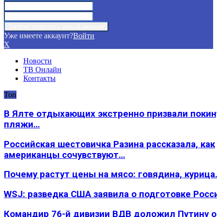
Уже имеете аккаунт?
Войти
X
Новости
ТВ Онлайн
Контакты
Топ
В Ялте отдыхающих экстренно призвали покин
пляжи…
Российская шестовичка Разина рассказала, как
американцы сочувствуют…
Почему растут цены на мясо: говядина, курица
WSJ: разведка США заявила о подготовке Росс
Командир 76-й дивизии ВДВ доложил Путину 