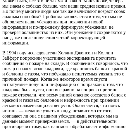
Может быть, всё это не так уж и важно. Конечно же, теперь
мы знаем о собаках больше, чем наши средневековые предки.
Но почему многие люди все так же вычисляют возраст собак
ложным способом? Проблема заключается в том, что мы не
обновляем наши убеждения при появлении новой
информации и по-прежнему формируем убеждения, не
проверяя большинство из них. Эти убеждения сохраняются у
нас даже после получения четкой корректирующей
информации.
В 1994 году исследователи Холлин Джонсон и Коллин
Зайферт попросили участников эксперимента прочитать
сообщения о пожаре на складе. В сообщениях говорилось, что
пожар начался возле кладовки, где хранились банки с краской
и баллоны с газом, что побуждало испытуемых увязать это с
причиной пожара. Когда же некоторое время спустя
испытуемые получили информацию с поправкой о том, что
кладовка была пуста, они все равно на вопрос о причине
пожаре отвечали, что всему виной опасное соседство банок с
краской и газовых баллонов и небрежность при хранении
легковоспламеняющихся веществ. Оказывается, что поиск
истины — желание узнать правду, независимо от того,
совпадает ли она с нашими убеждениями, которых мы на
данный момент придерживаемся, — в действительности
противоречит тому, как наш мозг обрабатывает информацию.