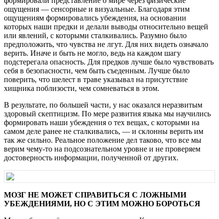
формировали представление о мире через физические
ощущения — сенсорные и визуальные. Благодаря этим
ощущениям формировались убеждения, на основании
которых наши предки и делали выводы относительно вещей
или явлений, с которыми сталкивались. Разумно было
предположить, что чувства не лгут. Для них видеть означало
верить. Иначе и быть не могло, ведь на каждом шагу
подстерегала опасность. Для предков лучше было чувствовать
себя в безопасности, чем быть съеденным. Лучше было
поверить, что шелест в траве указывал на присутствие
хищника поблизости, чем сомневаться в этом.
В результате, по большей части, у нас оказался неразвитым
здоровый скептицизм. По мере развития языка мы научились
формировать наши убеждения о тех вещах, с которыми на
самом деле ранее не сталкивались, — и склонны верить им
так же сильно. Реальное положение дел таково, что все мы
верим чему-то на подсознательном уровне и не проверяем
достоверность информации, полученной от других.
МОЗГ НЕ МОЖЕТ СПРАВИТЬСЯ С ЛОЖНЫМИ
УБЕЖДЕНИЯМИ, НО С ЭТИМ МОЖНО БОРОТЬСЯ