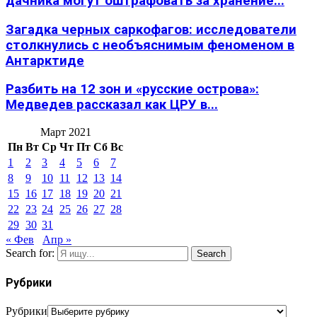
дачника могут оштрафовать за хранение...
Загадка черных саркофагов: исследователи
столкнулись с необъяснимым феноменом в
Антарктиде
Разбить на 12 зон и «русские острова»:
Медведев рассказал как ЦРУ в...
Март 2021
Пн
Вт
Ср
Чт
Пт
Сб
Вс
1
2
3
4
5
6
7
8
9
10
11
12
13
14
15
16
17
18
19
20
21
22
23
24
25
26
27
28
29
30
31
« Фев
Апр »
Search for:
Search
Рубрики
Рубрики