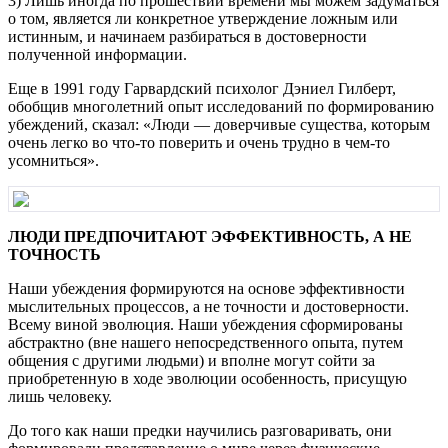
3) Лишь иногда по прошествии времени мы можем задуматься
о том, является ли конкретное утверждение ложным или
истинным, и начинаем разбираться в достоверности
полученной информации.
Еще в 1991 году Гарвардский психолог Дэниел Гилберт,
обобщив многолетний опыт исследований по формированию
убеждений, сказал: «Люди — доверчивые существа, которым
очень легко во что-то поверить и очень трудно в чем-то
усомниться».
ЛЮДИ ПРЕДПОЧИТАЮТ ЭФФЕКТИВНОСТЬ, А НЕ
ТОЧНОСТЬ
Наши убеждения формируются на основе эффективности
мыслительных процессов, а не точности и достоверности.
Всему виной эволюция. Наши убеждения сформированы
абстрактно (вне нашего непосредственного опыта, путем
общения с другими людьми) и вполне могут сойти за
приобретенную в ходе эволюции особенность, присущую
лишь человеку.
До того как наши предки научились разговаривать, они