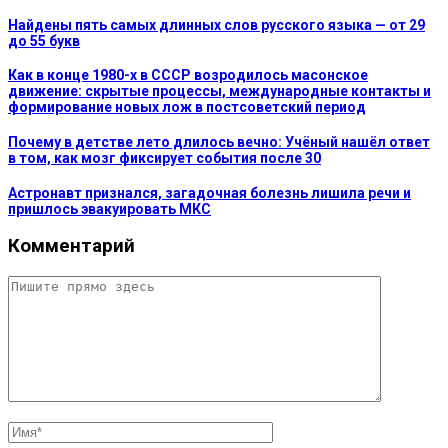
Найдены пять самых длинных слов русского языка — от 29
до 55 букв
Как в конце 1980-х в СССР возродилось масонское
движение: скрытые процессы, международные контакты и
формирование новых лож в постсоветский период
Почему в детстве лето длилось вечно: Учёный нашёл ответ
в том, как мозг фиксирует события после 30
Астронавт признался, загадочная болезнь лишила речи и
пришлось эвакуировать МКС
Комментарий