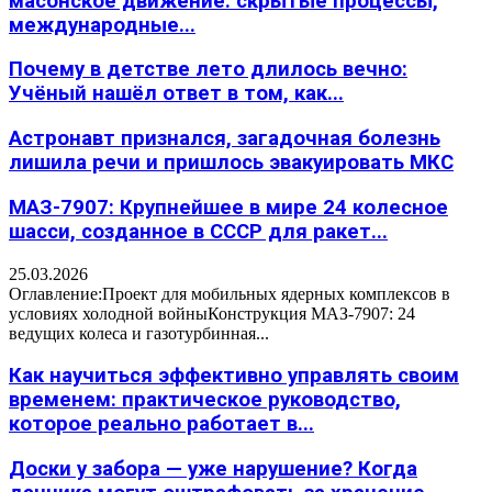
масонское движение: скрытые процессы,
международные...
Почему в детстве лето длилось вечно:
Учёный нашёл ответ в том, как...
Астронавт признался, загадочная болезнь
лишила речи и пришлось эвакуировать МКС
МАЗ-7907: Крупнейшее в мире 24 колесное
шасси, созданное в СССР для ракет...
25.03.2026
Оглавление:Проект для мобильных ядерных комплексов в
условиях холодной войныКонструкция МАЗ-7907: 24
ведущих колеса и газотурбинная...
Как научиться эффективно управлять своим
временем: практическое руководство,
которое реально работает в...
Доски у забора — уже нарушение? Когда