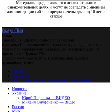
Материалы предоставляются исключительно в
ознакомительных целях и могут не совпадать с мнением
администрации сайта, и предназначены для лиц 18 лет и
старше
Правда-ТВ.ru
О нас
Правда-ТВ - Дискуссионно политическая
площадка.Использование материалов издания допускается
только при одновременном размещении гиперссылки на
оригинал в «Правда-ТВ»
@2023 - www.pravda-tv.ru. Все права принадлежат
правообладателям.
Главная
Авторам
Владельцам авторских прав. Ответственности.
Новости
Украина
Юрий Подоляка — ВИДЕО
Михаил Онуфриенко — Видео
Россия
Мир