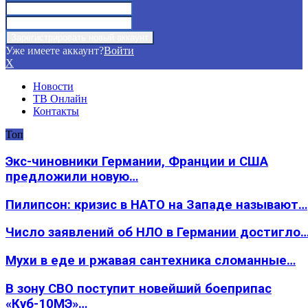
Уже имеете аккаунт?
Войти
X
Новости
ТВ Онлайн
Контакты
Топ
Экс-чиновники Германии, Франции и США
предложили новую…
Пилипсон: кризис в НАТО на Западе называют…
Число заявлений об НЛО в Германии достигло
Мухи в еде и ржавая сантехника сломанные…
В зону СВО поступит новейший боеприпас
«Куб-10МЭ»…