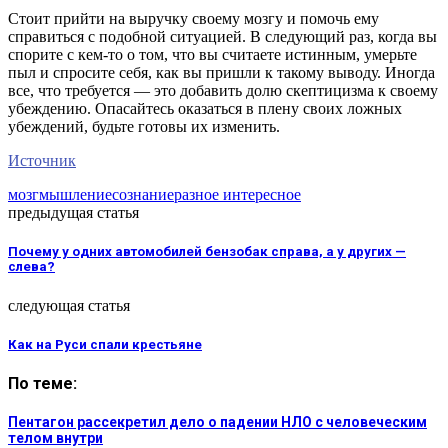
Стоит прийти на выручку своему мозгу и помочь ему
справиться с подобной ситуацией. В следующий раз, когда вы
спорите с кем-то о том, что вы считаете истинным, умерьте
пыл и спросите себя, как вы пришли к такому выводу. Иногда
все, что требуется — это добавить долю скептицизма к своему
убеждению. Опасайтесь оказаться в плену своих ложных
убеждений, будьте готовы их изменить.
Источник
мозг
мышление
сознание
разное интересное
предыдущая статья
Почему у одних автомобилей бензобак справа, а у других —
слева?
следующая статья
Как на Руси спали крестьяне
По теме:
Пентагон рассекретил дело о падении НЛО с человеческим
телом внутри