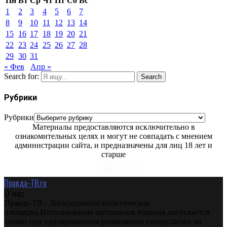
Пн
Вт
Ср
Чт
Пт
Сб
Вс
1
2
3
4
5
6
7
8
9
10
11
12
13
14
15
16
17
18
19
20
21
22
23
24
25
26
27
28
29
30
31
« Фев
Апр »
Search for:
Search
Рубрики
Рубрики
Материалы предоставляются исключительно в
ознакомительных целях и могут не совпадать с мнением
администрации сайта, и предназначены для лиц 18 лет и
старше
Правда-ТВ.ru
О нас
Правда-ТВ - Дискуссионно политическая
площадка.Использование материалов издания допускается
только при одновременном размещении гиперссылки на