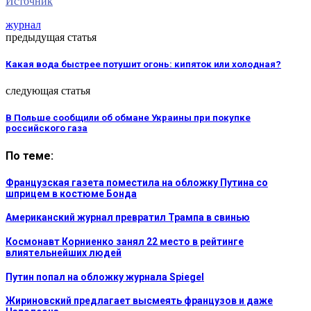
Источник
журнал
предыдущая статья
Какая вода быстрее потушит огонь: кипяток или холодная?
следующая статья
В Польше сообщили об обмане Украины при покупке
российского газа
По теме:
Французская газета поместила на обложку Путина со
шприцем в костюме Бонда
Американский журнал превратил Трампа в свинью
Космонавт Корниенко занял 22 место в рейтинге
влиятельнейших людей
Путин попал на обложку журнала Spiegel
Жириновский предлагает высмеять французов и даже