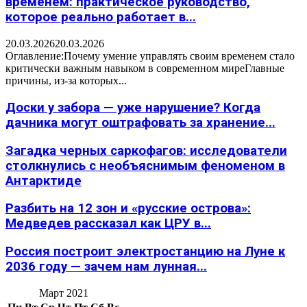
временем: практическое руководство,
которое реально работает в...
20.03.2026
20.03.2026
Оглавление:Почему умение управлять своим временем стало
критически важным навыком в современном миреГлавные
причины, из-за которых...
Доски у забора — уже нарушение? Когда
дачника могут оштрафовать за хранение...
Загадка черных саркофагов: исследователи
столкнулись с необъяснимым феноменом в
Антарктиде
Разбить на 12 зон и «русские острова»:
Медведев рассказал как ЦРУ в...
Россия построит электростанцию на Луне к
2036 году — зачем нам лунная...
Март 2021