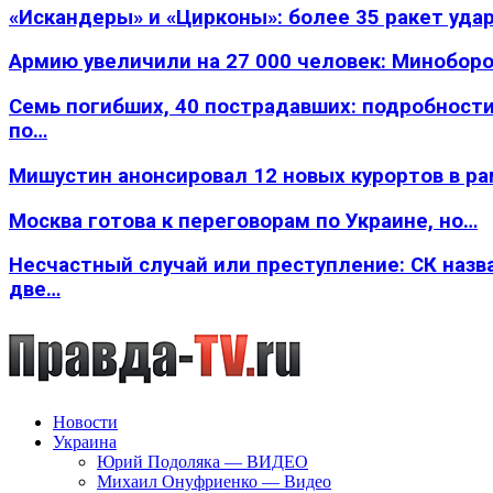
«Искандеры» и «Цирконы»: более 35 ракет уда
Армию увеличили на 27 000 человек: Минобор
Семь погибших, 40 пострадавших: подробности
по…
Мишустин анонсировал 12 новых курортов в р
Москва готова к переговорам по Украине, но…
Несчастный случай или преступление: СК назв
две…
Новости
Украина
Юрий Подоляка — ВИДЕО
Михаил Онуфриенко — Видео