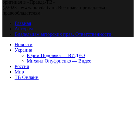
оригинал в «Правда-ТВ»
@2023 - www.pravda-tv.ru. Все права принадлежат
правообладателям.
Главная
Авторам
Владельцам авторских прав. Ответственности.
Новости
Украина
Юрий Подоляка — ВИДЕО
Михаил Онуфриенко — Видео
Россия
Мир
ТВ Онлайн