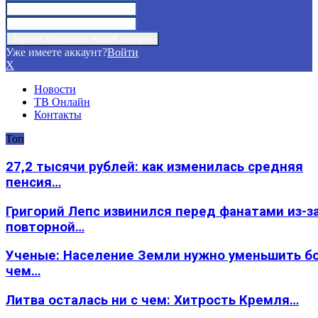
Уже имеете аккаунт?
Войти
X
Новости
ТВ Онлайн
Контакты
Топ
27,2 тысячи рублей: как изменилась средняя
пенсия…
Григорий Лепс извинился перед фанатами из-з
повторной…
Ученые: Население Земли нужно уменьшить б
чем…
Литва осталась ни с чем: Хитрость Кремля…