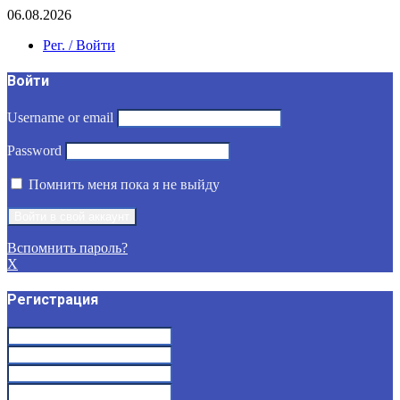
06.08.2026
Рег. / Войти
Войти
Username or email
Password
Помнить меня пока я не выйду
Вспомнить пароль?
X
Регистрация