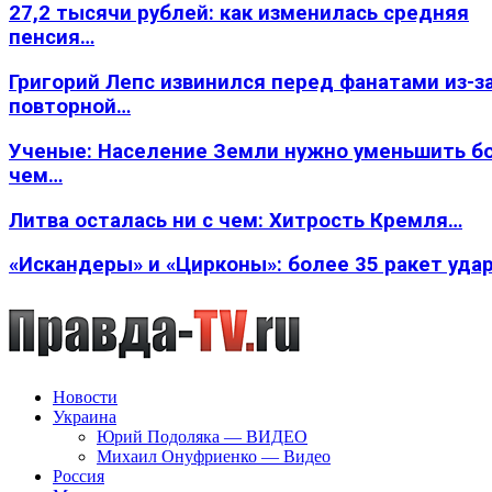
27,2 тысячи рублей: как изменилась средняя
пенсия…
Григорий Лепс извинился перед фанатами из-з
повторной…
Ученые: Население Земли нужно уменьшить б
чем…
Литва осталась ни с чем: Хитрость Кремля…
«Искандеры» и «Цирконы»: более 35 ракет уда
Новости
Украина
Юрий Подоляка — ВИДЕО
Михаил Онуфриенко — Видео
Россия