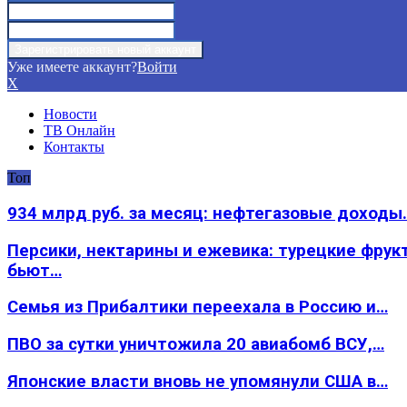
Уже имеете аккаунт?
Войти
X
Новости
ТВ Онлайн
Контакты
Топ
934 млрд руб. за месяц: нефтегазовые доходы
Персики, нектарины и ежевика: турецкие фрук
бьют…
Семья из Прибалтики переехала в Россию и…
ПВО за сутки уничтожила 20 авиабомб ВСУ,…
Японские власти вновь не упомянули США в…