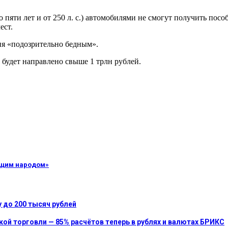
пяти лет и от 250 л. с.) автомобилями не смогут получить пос
ест.
ия «подозрительно бедным».
 будет направлено свыше 1 трлн рублей.
ющим народом»
 до 200 тысяч рублей
ой торговли — 85% расчётов теперь в рублях и валютах БРИКС