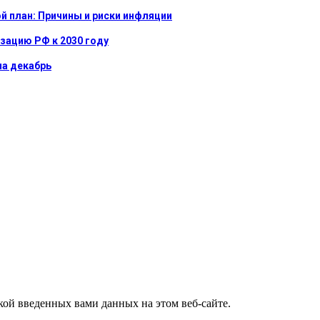
й план: Причины и риски инфляции
изацию РФ к 2030 году
на декабрь
ткой введенных вами данных на этом веб-сайте.