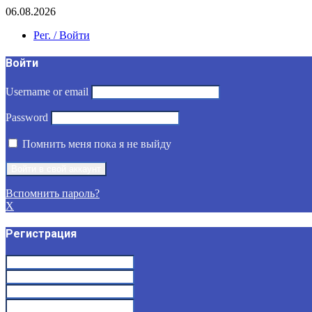
06.08.2026
Рег. / Войти
Войти
Username or email
Password
Помнить меня пока я не выйду
Вспомнить пароль?
X
Регистрация