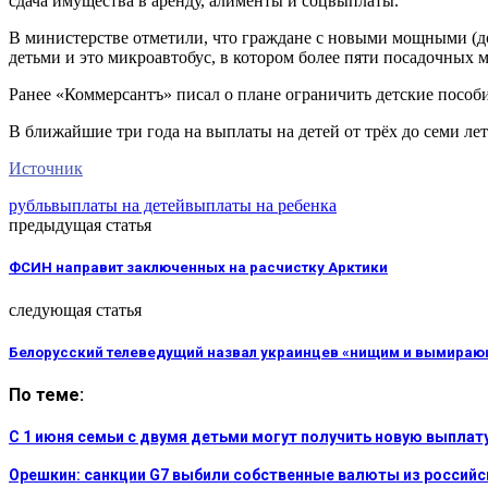
сдача имущества в аренду, алименты и соцвыплаты.
В министерстве отметили, что граждане с новыми мощными (до 
детьми и это микроавтобус, в котором более пяти посадочных м
Ранее «Коммерсантъ» писал о плане ограничить детские пособ
В ближайшие три года на выплаты на детей от трёх до семи лет
Источник
рубль
выплаты на детей
выплаты на ребенка
предыдущая статья
ФСИН направит заключенных на расчистку Арктики
следующая статья
Белорусский телеведущий назвал украинцев «нищим и вымира
По теме:
С 1 июня семьи с двумя детьми могут получить новую выплату
Орешкин: санкции G7 выбили собственные валюты из российск