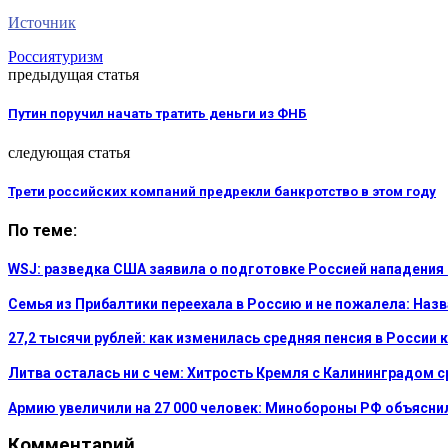
Источник
Россия
туризм
предыдущая статья
Путин поручил начать тратить деньги из ФНБ
следующая статья
Трети российских компаний предрекли банкротство в этом году
По теме:
WSJ: разведка США заявила о подготовке Россией нападения
Семья из Прибалтики переехала в Россию и не пожалела: На
27,2 тысячи рублей: как изменилась средняя пенсия в России 
Литва осталась ни с чем: Хитрость Кремля с Калининградом 
Армию увеличили на 27 000 человек: Минобороны РФ объясни
Комментарий