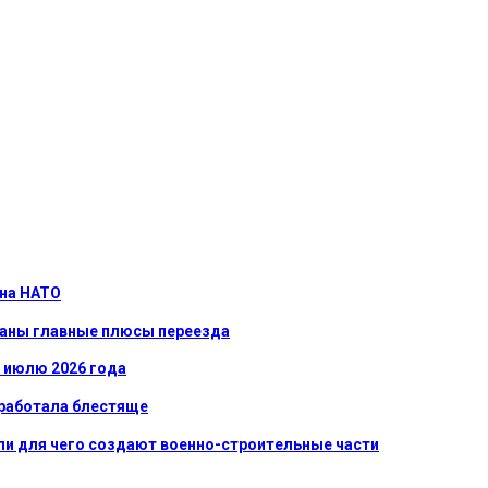
 на НАТО
званы главные плюсы переезда
к июлю 2026 года
сработала блестяще
ли для чего создают военно-строительные части