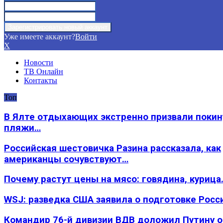
Уже имеете аккаунт?
Войти
X
Новости
ТВ Онлайн
Контакты
Топ
В Ялте отдыхающих экстренно призвали покин
пляжи…
Российская шестовичка Разина рассказала, как
американцы сочувствуют…
Почему растут цены на мясо: говядина, курица
WSJ: разведка США заявила о подготовке Росс
Командир 76-й дивизии ВДВ доложил Путину 