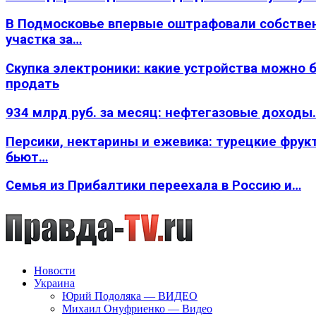
В Подмосковье впервые оштрафовали собстве
участка за…
Скупка электроники: какие устройства можно 
продать
934 млрд руб. за месяц: нефтегазовые доходы
Персики, нектарины и ежевика: турецкие фрук
бьют…
Семья из Прибалтики переехала в Россию и…
Новости
Украина
Юрий Подоляка — ВИДЕО
Михаил Онуфриенко — Видео