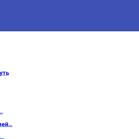
уть
…
ией…
о…