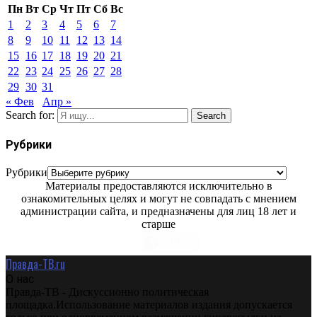
Пн
Вт
Ср
Чт
Пт
Сб
Вс
1
2
3
4
5
6
7
8
9
10
11
12
13
14
15
16
17
18
19
20
21
22
23
24
25
26
27
28
29
30
31
« Фев
Апр »
Search for:
Search
Рубрики
Рубрики
Материалы предоставляются исключительно в
ознакомительных целях и могут не совпадать с мнением
администрации сайта, и предназначены для лиц 18 лет и
старше
Правда-ТВ.ru
О нас
Правда-ТВ - Дискуссионно политическая
площадка.Использование материалов издания допускается