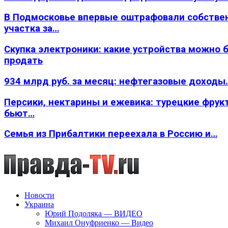
В Подмосковье впервые оштрафовали собстве
участка за…
Скупка электроники: какие устройства можно 
продать
934 млрд руб. за месяц: нефтегазовые доходы
Персики, нектарины и ежевика: турецкие фрук
бьют…
Семья из Прибалтики переехала в Россию и…
Новости
Украина
Юрий Подоляка — ВИДЕО
Михаил Онуфриенко — Видео