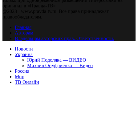
только при одновременном размещении гиперссылки на
оригинал в «Правда-ТВ»
@2023 - www.pravda-tv.ru. Все права принадлежат
правообладателям.
Главная
Авторам
Владельцам авторских прав. Ответственности.
Новости
Украина
Юрий Подоляка — ВИДЕО
Михаил Онуфриенко — Видео
Россия
Мир
ТВ Онлайн