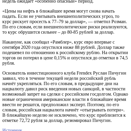
недель ожидает «особенно опасный» период.
«Цены на нефть в ближайшее время могут снова начать
падать. Если не учитывать внешнеполитических угроз, то
курс рискует просесть к 77–79 за доллар», — отметил Розман.
По его словам, если внешнеполитические риски реализуются,
то курс обрушится сильнее – до 80-85 рублей за доллар.
Накануне, как сообщал «Рамблер», курс евро впервые с
сентября 2020 года опустился ниже 88 рублей. Доллар также
подешевел по отношению к российскому рублю. На открытии
торгов он потерял в цене 0,15% и опустился до отметки в 74,5
рубля.
Основатель инвестиционного клуба Frendex Руслан Пичугин
заявил, что в течение текущей недели российский рубль
начнёт укрепляться. По его словам, в предыдущие дни на
нацвалюту давил риск введения новых санкций, в частности
возможный запрет на сделки с российским госдолгом. Однако
новые ограничения американские власти в ближайшее время
ввести не решатся, предположил эксперт. Поэтому, по его
словам, российская нацвалюта начнёт «отыгрывать потери».
В ближайшую неделю не исключено, что курс приблизится к
отметке 72,72 рубля за доллар, резюмировал Пичугин.
Источник