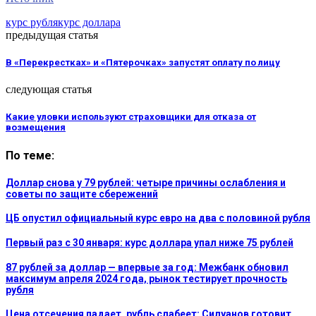
курс рубля
курс доллара
предыдущая статья
В «Перекрестках» и «Пятерочках» запустят оплату по лицу
следующая статья
Какие уловки используют страховщики для отказа от
возмещения
По теме:
Доллар снова у 79 рублей: четыре причины ослабления и
советы по защите сбережений
ЦБ опустил официальный курс евро на два с половиной рубля
Первый раз с 30 января: курс доллара упал ниже 75 рублей
87 рублей за доллар — впервые за год: Межбанк обновил
максимум апреля 2024 года, рынок тестирует прочность
рубля
Цена отсечения падает, рубль слабеет: Силуанов готовит