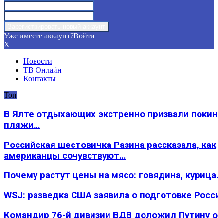
Уже имеете аккаунт?
Войти
X
Новости
ТВ Онлайн
Контакты
Топ
В Ялте отдыхающих экстренно призвали покин
пляжи…
Российская шестовичка Разина рассказала, как
американцы сочувствуют…
Почему растут цены на мясо: говядина, курица
WSJ: разведка США заявила о подготовке Росс
Командир 76-й дивизии ВДВ доложил Путину 