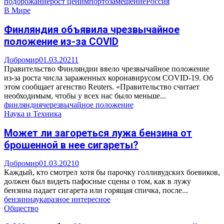
подорожание
рост цен
импортозамещение
Россия
В Мире
Финляндия объявила чрезвычайное
положение из-за COVID
Добромир
01.03.2021
1
Правительство Финляндии ввело чрезвычайное положение
из-за роста числа зараженных коронавирусом COVID-19. Об
этом сообщает агенство Reuters. «Правительство считает
необходимым, чтобы у всех нас было меньше...
финляндия
черезвычайное положение
Наука и Техника
Может ли загореться лужа бензина от
брошенной в нее сигареты?
Добромир
01.03.2021
0
Каждый, кто смотрел хотя бы парочку голливудских боевиков,
должен был видеть пафосные сцены о том, как в лужу
бензина падает сигарета или горящая спичка, после...
бензин
наука
разное интересное
Общество