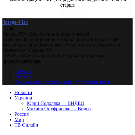
старше
Правда-ТВ.ru
О нас
Правда-ТВ - Дискуссионно политическая
площадка.Использование материалов издания допускается
только при одновременном размещении гиперссылки на
оригинал в «Правда-ТВ»
@2023 - www.pravda-tv.ru. Все права принадлежат
правообладателям.
Главная
Авторам
Владельцам авторских прав. Ответственности.
Новости
Украина
Юрий Подоляка — ВИДЕО
Михаил Онуфриенко — Видео
Россия
Мир
ТВ Онлайн