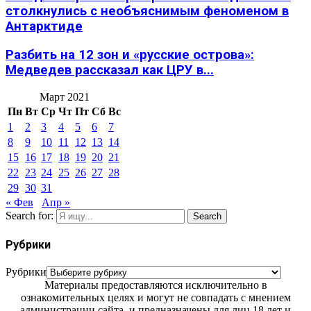
столкнулись с необъяснимым феноменом в
Антарктиде
Разбить на 12 зон и «русские острова»:
Медведев рассказал как ЦРУ в...
Март 2021
Пн
Вт
Ср
Чт
Пт
Сб
Вс
1
2
3
4
5
6
7
8
9
10
11
12
13
14
15
16
17
18
19
20
21
22
23
24
25
26
27
28
29
30
31
« Фев
Апр »
Search for:
Search
Рубрики
Рубрики
Материалы предоставляются исключительно в
ознакомительных целях и могут не совпадать с мнением
администрации сайта, и предназначены для лиц 18 лет и