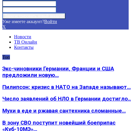
Уже имеете аккаунт?
Войти
X
Новости
ТВ Онлайн
Контакты
Топ
Экс-чиновники Германии, Франции и США
предложили новую…
Пилипсон: кризис в НАТО на Западе называют…
Число заявлений об НЛО в Германии достигло
Мухи в еде и ржавая сантехника сломанные…
В зону СВО поступит новейший боеприпас
«Куб-10МЭ»…