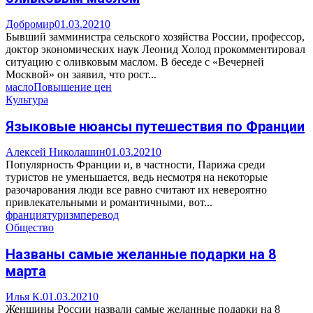
Добромир
01.03.2021
0
Бывший замминистра сельского хозяйства России, профессор,
доктор экономических наук Леонид Холод прокомментировал
ситуацию с оливковым маслом. В беседе с «Вечерней
Москвой» он заявил, что рост...
масло
Повышение цен
Культура
Языковые нюансы путешествия по Франции
Алексей Николашин
01.03.2021
0
Популярность Франции и, в частности, Парижа среди
туристов не уменьшается, ведь несмотря на некоторые
разочарования люди все равно считают их невероятно
привлекательными и романтичными, вот...
франция
туризм
перевод
Общество
Названы самые желанные подарки на 8
марта
Илья К.
01.03.2021
0
Женщины России назвали самые желанные подарки на 8