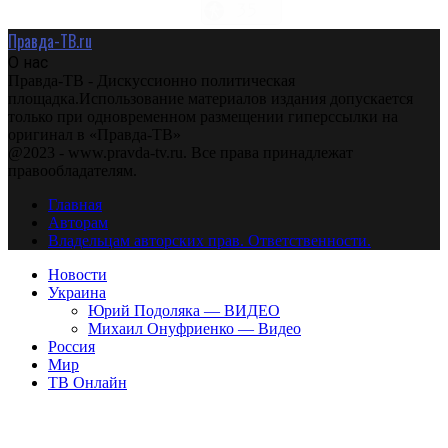
Правда-ТВ.ru
О нас
Правда-ТВ - Дискуссионно политическая
площадка.Использование материалов издания допускается
только при одновременном размещении гиперссылки на
оригинал в «Правда-ТВ»
@2023 - www.pravda-tv.ru. Все права принадлежат
правообладателям.
Главная
Авторам
Владельцам авторских прав. Ответственности.
Новости
Украина
Юрий Подоляка — ВИДЕО
Михаил Онуфриенко — Видео
Россия
Мир
ТВ Онлайн