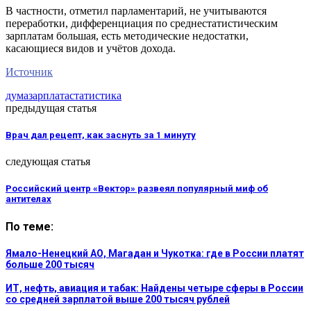
В частности, отметил парламентарий, не учитываются
переработки, дифференциация по среднестатистическим
зарплатам большая, есть методические недостатки,
касающиеся видов и учётов дохода.
Источник
дума
зарплата
статистика
предыдущая статья
Врач дал рецепт, как заснуть за 1 минуту
следующая статья
Российский центр «Вектор» развеял популярный миф об
антителах
По теме:
Ямало-Ненецкий АО, Магадан и Чукотка: где в России платят
больше 200 тысяч
ИТ, нефть, авиация и табак: Найдены четыре сферы в России
со средней зарплатой выше 200 тысяч рублей