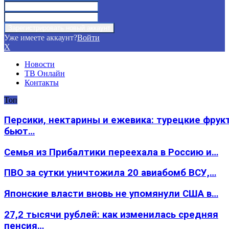
Уже имеете аккаунт?
Войти
X
Новости
ТВ Онлайн
Контакты
Топ
Персики, нектарины и ежевика: турецкие фрук
бьют…
Семья из Прибалтики переехала в Россию и…
ПВО за сутки уничтожила 20 авиабомб ВСУ,…
Японские власти вновь не упомянули США в…
27,2 тысячи рублей: как изменилась средняя
пенсия…