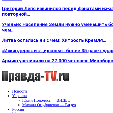
Григорий Лепс извинился перед фанатами из-з
повторной…
Ученые: Население Земли нужно уменьшить б
чем…
Литва осталась ни с чем: Хитрость Кремля…
«Искандеры» и «Цирконы»: более 35 ракет уда
Армию увеличили на 27 000 человек: Минобор
Новости
Украина
Юрий Подоляка — ВИДЕО
Михаил Онуфриенко — Видео
Россия