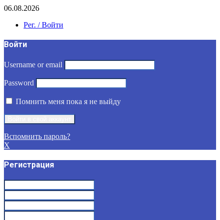
06.08.2026
Рег. / Войти
Войти
Username or email
Password
Помнить меня пока я не выйду
Вспомнить пароль?
X
Регистрация