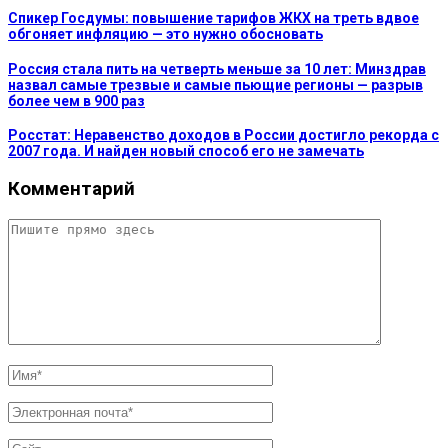
Спикер Госдумы: повышение тарифов ЖКХ на треть вдвое
обгоняет инфляцию — это нужно обосновать
Россия стала пить на четверть меньше за 10 лет: Минздрав
назвал самые трезвые и самые пьющие регионы — разрыв
более чем в 900 раз
Росстат: Неравенство доходов в России достигло рекорда с
2007 года. И найден новый способ его не замечать
Комментарий