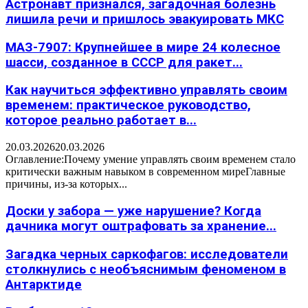
Астронавт признался, загадочная болезнь
лишила речи и пришлось эвакуировать МКС
МАЗ-7907: Крупнейшее в мире 24 колесное
шасси, созданное в СССР для ракет...
Как научиться эффективно управлять своим
временем: практическое руководство,
которое реально работает в...
20.03.2026
20.03.2026
Оглавление:Почему умение управлять своим временем стало
критически важным навыком в современном миреГлавные
причины, из-за которых...
Доски у забора — уже нарушение? Когда
дачника могут оштрафовать за хранение...
Загадка черных саркофагов: исследователи
столкнулись с необъяснимым феноменом в
Антарктиде