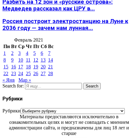
Разбить на 12 зон и «русские острова»:
Медведев рассказал как ЦРУ в...
Россия построит электростанцию на Луне к
2036 году — зачем нам лунная...
Февраль 2021
Пн
Вт
Ср
Чт
Пт
Сб
Вс
1
2
3
4
5
6
7
8
9
10
11
12
13
14
15
16
17
18
19
20
21
22
23
24
25
26
27
28
« Янв
Мар »
Search for:
Search
Рубрики
Рубрики
Материалы предоставляются исключительно в
ознакомительных целях и могут не совпадать с мнением
администрации сайта, и предназначены для лиц 18 лет и
старше