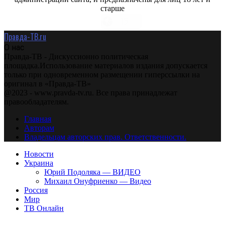
старше
Правда-ТВ.ru
О нас
Правда-ТВ - Дискуссионно политическая
площадка.Использование материалов издания допускается
только при одновременном размещении гиперссылки на
оригинал в «Правда-ТВ»
@2023 - www.pravda-tv.ru. Все права принадлежат
правообладателям.
Главная
Авторам
Владельцам авторских прав. Ответственности.
Новости
Украина
Юрий Подоляка — ВИДЕО
Михаил Онуфриенко — Видео
Россия
Мир
ТВ Онлайн