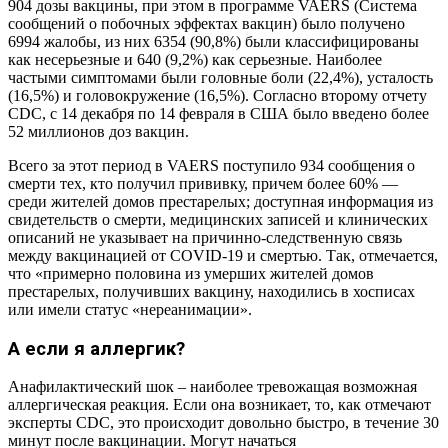
904 дозы вакцины, при этом в программе VAERS (Система
сообщений о побочных эффектах вакцин) было получено
6994 жалобы, из них 6354 (90,8%) были классифицированы
как несерьезные и 640 (9,2%) как серьезные. Наиболее
частыми симптомами были головные боли (22,4%), усталость
(16,5%) и головокружение (16,5%). Согласно второму отчету
CDC, с 14 декабря по 14 февраля в США было введено более
52 миллионов доз вакцин.
Всего за этот период в VAERS поступило 934 сообщения о
смерти тех, кто получил прививку, причем более 60% —
среди жителей домов престарелых; доступная информация из
свидетельств о смерти, медицинских записей и клинических
описаний не указывает на причинно-следственную связь
между вакцинацией от COVID-19 и смертью. Так, отмечается,
что «примерно половина из умерших жителей домов
престарелых, получивших вакцину, находились в хосписах
или имели статус «нереанимации».
А если я аллергик?
Анафилактический шок – наиболее тревожащая возможная
аллергическая реакция. Если она возникает, то, как отмечают
эксперты CDC, это происходит довольно быстро, в течение 30
минут после вакцинации. Могут начаться