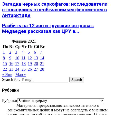
Загадка черных саркофагов: исследователи
столкнулись с необъяснимым феноменом в
Антарктиде
Разбить на 12 зон и «русские острова»:
Медведев рассказал как ЦРУ в...
Февраль 2021
Пн
Вт
Ср
Чт
Пт
Сб
Вс
1
2
3
4
5
6
7
8
9
10
11
12
13
14
15
16
17
18
19
20
21
22
23
24
25
26
27
28
« Янв
Мар »
Search for:
Search
Рубрики
Рубрики
Материалы предоставляются исключительно в
ознакомительных целях и могут не совпадать с мнением
администрации сайта, и предназначены для лиц 18 лет и