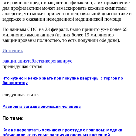
все равно не предотвращают анафилаксию, а их применение
для профилактики может замаскировать кожные симптомы
аллергии, что может привести к неправильной диагностике и
задержке в оказании немедленной медицинской помощи.
По данным CDC на 23 февраля, было привито уже более 65
миллионов американцев (из них более 19 миллионов
вакцинированы полностью, то есть получили обе дозы).
Источник
вакцинация
таблетки
коронавирус
предыдущая статья
Что нужно и важно знать при покупке квартиры с торгов по
банкротству
следующая статья
Раскрыта загадка эволюции человека
По теме:
Как не перепутать осеннюю простуду с гриппом: медики
объяснили ключевые различия опасных инфекций