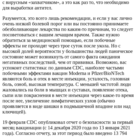
с вирусным «захватчиком», а это как раз то, что необходимо
для выработки антител.
Разумеется, это всего лишь рекомендации, и если у вас лично
очень низкий болевой порог или вы постоянно принимаете
обезболивающие лекарства по каким-то причинам, то следует
посоветоваться с вашим лечащим врачом. Также нужно
обратиться за медицинской помощью, если побочные
эффекты не проходят через трое суток после укола. Но с
высокой долей вероятности у большинства людей паническое
состояние может возникнуть от самого факта ожидания
негативных последствий, чем от прививки. Возможно, вас
успокоит статистика: по данным CDC, наиболее частыми
побочными эффектами вакцин Moderna и Pfizer/BioNTech
являются боль и отек в месте инъекции, усталость, головная
боль, озноб, высокая температура. С меньшей частотой люди
жаловались на боли в мышцах и суставах, появление отека,
сыпи или покраснения в месте инъекции через какое-то время
после нее, увеличение лимфатических узлов (обычно
проявляется в виде шишки в подмышечной впадине или над
ключицей).
19 февраля CDC опубликовал отчет о безопасности за первый
месяц вакцинации (с 14 декабря 2020 года по 13 января 2021
года). Согласно отчету, за этот период было введено 13 794