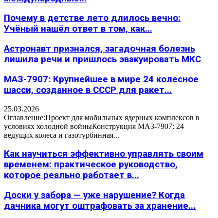
Почему в детстве лето длилось вечно:
Учёный нашёл ответ в том, как...
Астронавт признался, загадочная болезнь
лишила речи и пришлось эвакуировать МКС
МАЗ-7907: Крупнейшее в мире 24 колесное
шасси, созданное в СССР для ракет...
25.03.2026
Оглавление:Проект для мобильных ядерных комплексов в
условиях холодной войныКонструкция МАЗ-7907: 24
ведущих колеса и газотурбинная...
Как научиться эффективно управлять своим
временем: практическое руководство,
которое реально работает в...
Доски у забора — уже нарушение? Когда
дачника могут оштрафовать за хранение...