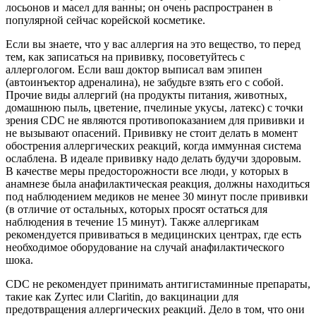
лосьонов и масел для ванны; он очень распространен в
популярной сейчас корейской косметике.
Если вы знаете, что у вас аллергия на это вещество, то перед
тем, как записаться на прививку, посоветуйтесь с
аллергологом. Если ваш доктор выписал вам эпипен
(автоинъектор адреналина), не забудьте взять его с собой.
Прочие виды аллергий (на продукты питания, животных,
домашнюю пыль, цветение, пчелиные укусы, латекс) с точки
зрения CDC не являются противопоказанием для прививки и
не вызывают опасений. Прививку не стоит делать в момент
обострения аллергических реакций, когда иммунная система
ослаблена. В идеале прививку надо делать будучи здоровым.
В качестве меры предосторожности все люди, у которых в
анамнезе была анафилактическая реакция, должны находиться
под наблюдением медиков не менее 30 минут после прививки
(в отличие от остальных, которых просят остаться для
наблюдения в течение 15 минут). Также аллергикам
рекомендуется прививаться в медицинских центрах, где есть
необходимое оборудование на случай анафилактического
шока.
CDC не рекомендует принимать антигистаминные препараты,
такие как Zyrtec или Claritin, до вакцинации для
предотвращения аллергических реакций. Дело в том, что они