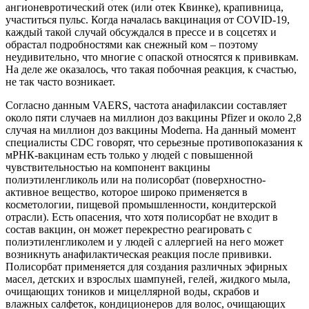
ангионевротический отек (или отек Квинке), крапивница,
участиться пульс. Когда началась вакцинация от COVID-19,
каждый такой случай обсуждался в прессе и в соцсетях и
обрастал подробностями как снежный ком – поэтому
неудивительно, что многие с опаской относятся к прививкам.
На деле же оказалось, что такая побочная реакция, к счастью,
не так часто возникает.
Согласно данным VAERS, частота анафилаксии составляет
около пяти случаев на миллион доз вакцины Pfizer и около 2,8
случая на миллион доз вакцины Moderna. На данный момент
специалисты CDC говорят, что серьезные противопоказания к
мРНК-вакцинам есть только у людей с повышенной
чувствительностью на компонент вакцины
полиэтиленгликоль или на полисорбат (поверхностно-
активное вещество, которое широко применяется в
косметологии, пищевой промышленности, кондитерской
отрасли). Есть опасения, что хотя полисорбат не входит в
состав вакцин, он может перекрестно реагировать с
полиэтиленгликолем и у людей с аллергией на него может
возникнуть анафилактическая реакция после прививки.
Полисорбат применяется для создания различных эфирных
масел, детских и взрослых шампуней, гелей, жидкого мыла,
очищающих тоников и мицеллярной воды, скрабов и
влажных салфеток, кондиционеров для волос, очищающих