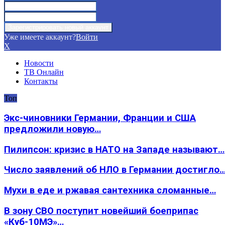
Уже имеете аккаунт?
Войти
X
Новости
ТВ Онлайн
Контакты
Топ
Экс-чиновники Германии, Франции и США
предложили новую…
Пилипсон: кризис в НАТО на Западе называют…
Число заявлений об НЛО в Германии достигло
Мухи в еде и ржавая сантехника сломанные…
В зону СВО поступит новейший боеприпас
«Куб-10МЭ»…