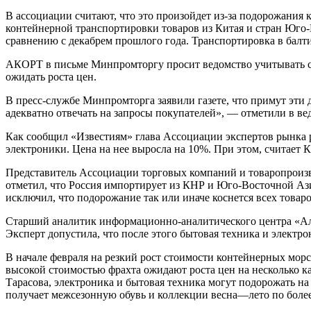
В ассоциации считают, что это произойдет из-за подорожани
контейнерной транспортировки товаров из Китая и стран Юго-В
сравнению с декабрем прошлого года. Транспортировка в балти
АКОРТ в письме Минпромторгу просит ведомство учитывать сто
ожидать роста цен.
В пресс-службе Минпромторга заявили газете, что примут эти
адекватно отвечать на запросы покупателей», — отметили в ве
Как сообщил «Известиям» глава Ассоциации экспертов рынка 
электроники. Цена на нее выросла на 10%. При этом, считает 
Представитель Ассоциации торговых компаний и товаропроизв
отметил, что Россия импортирует из КНР и Юго-Восточной Ази
исключил, что подорожание так или иначе коснется всех товаро
Старший аналитик информационно-аналитического центра «Альп
Эксперт допустила, что после этого бытовая техника и электр
В начале февраля на резкий рост стоимости контейнерных мор
высокой стоимостью фрахта ожидают роста цен на несколько 
Тарасова, электроника и бытовая техника могут подорожать на
получает межсезонную обувь и коллекции весна—лето по более 