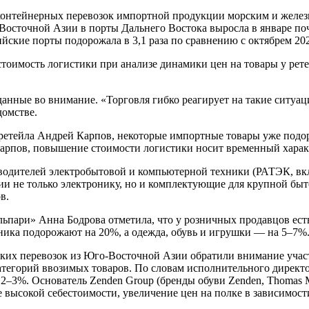
я контейнерных перевозок импортной продукции морским и желе
осточной Азии в порты Дальнего Востока выросла в январе почти
йские порты подорожала в 3,1 раза по сравнению с октябрем 20
имость логистики при анализе динамики цен на товары у ретейл
 данные во внимание. «Торговля гибко реагирует на такие ситу
домстве.
ретейла Андрей Карпов, некоторые импортные товары уже подор
Карпов, повышение стоимости логистики носит временный характ
одителей электробытовой и компьютерной техники (РАТЭК, вклю
и не только электронику, но и комплектующие для крупной быт
в.
ари» Анна Бодрова отметила, что у розничных продавцов есть з
оника подорожают на 20%, а одежда, обувь и игрушки — на 5–7%
ских перевозок из Юго-Восточной Азии обратили внимание участ
категорий ввозимых товаров. По словам исполнительного дирек
 2–3%. Основатель Zenden Group (бренды обуви Zenden, Thomas 
высокой себестоимости, увеличение цен на полке в зависимости 