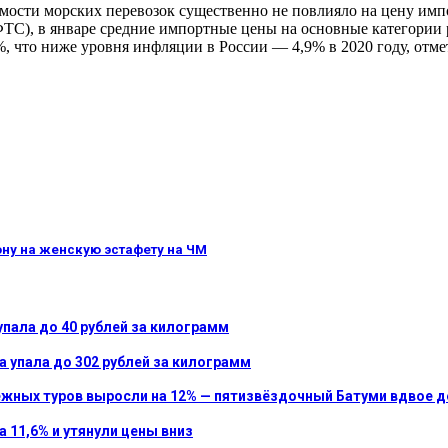
имости морских перевозок существенно не повлияло на цену имп
), в январе средние импортные цены на основные категории р
%, что ниже уровня инфляции в России — 4,9% в 2020 году, отме
ну на женскую эстафету на ЧМ
упала до 40 рублей за килограмм
а упала до 302 рублей за килограмм
бежных туров выросли на 12% — пятизвёздочный Батуми вдвое 
 11,6% и утянули цены вниз