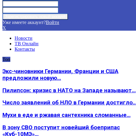
Уже имеете аккаунт?
Войти
X
Новости
ТВ Онлайн
Контакты
Топ
Экс-чиновники Германии, Франции и США
предложили новую…
Пилипсон: кризис в НАТО на Западе называют…
Число заявлений об НЛО в Германии достигло
Мухи в еде и ржавая сантехника сломанные…
В зону СВО поступит новейший боеприпас
«Куб-10МЭ»…