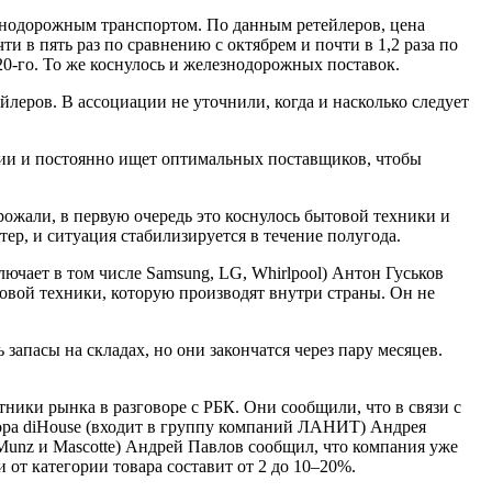
знодорожным транспортом. По данным ретейлеров, цена
 в пять раз по сравнению с октябрем и почти в 1,2 раза по
20-го. То же коснулось и железнодорожных поставок.
еров. В ассоциации не уточнили, когда и насколько следует
ации и постоянно ищет оптимальных поставщиков, чтобы
ожали, в первую очередь это коснулось бытовой техники и
ер, и ситуация стабилизируется в течение полугода.
чает в том числе Samsung, LG, Whirlpool) Антон Гуськов
овой техники, которую производят внутри страны. Он не
апасы на складах, но они закончатся через пару месяцев.
.
ники рынка в разговоре с РБК. Они сообщили, что в связи с
тора diHouse (входит в группу компаний ЛАНИТ) Андрея
Munz и Mascotte) Андрей Павлов сообщил, что компания уже
от категории товара составит от 2 до 10–20%.