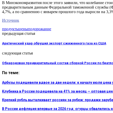
В Минэкономразвития после этого заявили, что колебание сто
предварительным данным Федеральной таможенной службы (ФТС
4,7%, а по сравнению с январем прошлого года выросли на 3,3
Источник
продукты
цены
подорожание
предыдущая статья
Арктический удар обрушил экспорт сжиженного газа из США
следующая статья
Обнародован предварительный состав сборной России по биатло
По теме:
Арбузы подешевели вдвое за две недели: к началу июля цена 
Клубника в России подешевела на 41% за месяц — оптовая цен
Крепкий рубль выталкивает россиян за рубеж: продажи зару
В России дефляция впервые за 2026 год: огурцы обвалились на