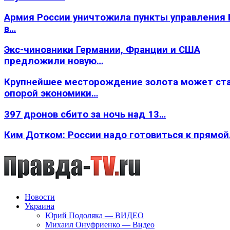
Армия России уничтожила пункты управления
в…
Экс-чиновники Германии, Франции и США
предложили новую…
Крупнейшее месторождение золота может ст
опорой экономики…
397 дронов сбито за ночь над 13…
Ким Дотком: России надо готовиться к прямо
Новости
Украина
Юрий Подоляка — ВИДЕО
Михаил Онуфриенко — Видео