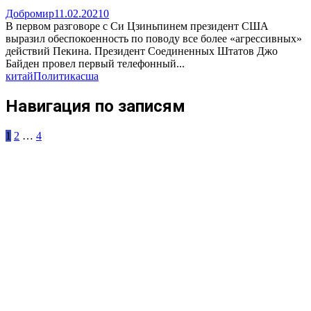
Добромир
11.02.2021
0
В первом разговоре с Си Цзиньпинем президент США
выразил обеспокоенность по поводу все более «агрессивных»
действий Пекина. Президент Соединенных Штатов Джо
Байден провел первый телефонный...
китай
Политика
сша
Навигация по записям
1
2
…
4