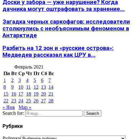
Доски у забора — уже нарушение? Когда
дачника могут оштрафовать за хранение...
Загадка черных саркофагов: исследователи
столкнулись с необъяснимым феноменом в
Антарктиде
Разбить на 12 зон и «русские острова»:
Медведев рассказал как ЦРУ в...
Февраль 2021
Пн
Вт
Ср
Чт
Пт
Сб
Вс
1
2
3
4
5
6
7
8
9
10
11
12
13
14
15
16
17
18
19
20
21
22
23
24
25
26
27
28
« Янв
Мар »
Search for:
Search
Рубрики
Рубрики