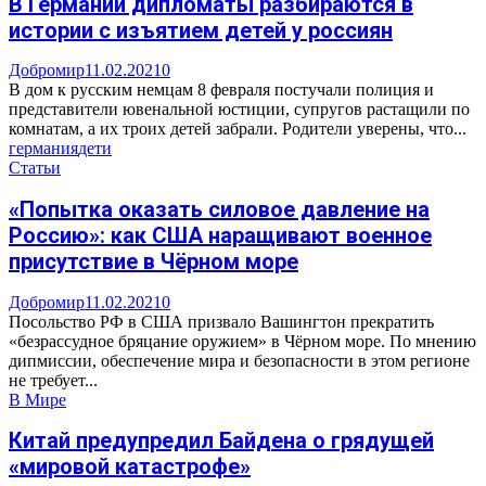
В Германии дипломаты разбираются в
истории с изъятием детей у россиян
Добромир
11.02.2021
0
В дом к русским немцам 8 февраля постучали полиция и
представители ювенальной юстиции, супругов растащили по
комнатам, а их троих детей забрали. Родители уверены, что...
германия
дети
Статьи
«Попытка оказать силовое давление на
Россию»: как США наращивают военное
присутствие в Чёрном море
Добромир
11.02.2021
0
Посольство РФ в США призвало Вашингтон прекратить
«безрассудное бряцание оружием» в Чёрном море. По мнению
дипмиссии, обеспечение мира и безопасности в этом регионе
не требует...
В Мире
Китай предупредил Байдена о грядущей
«мировой катастрофе»