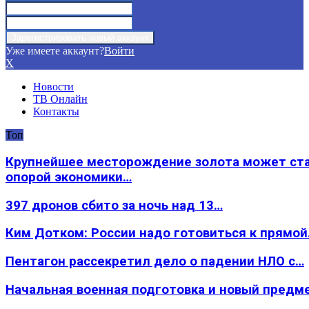
Уже имеете аккаунт?
Войти
X
Новости
ТВ Онлайн
Контакты
Топ
Крупнейшее месторождение золота может ст
опорой экономики…
397 дронов сбито за ночь над 13…
Ким Дотком: России надо готовиться к прямо
Пентагон рассекретил дело о падении НЛО с…
Начальная военная подготовка и новый предм