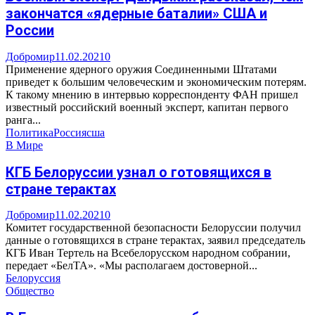
закончатся «ядерные баталии» США и
России
Добромир
11.02.2021
0
Применение ядерного оружия Соединенными Штатами
приведет к большим человеческим и экономическим потерям.
К такому мнению в интервью корреспонденту ФАН пришел
известный российский военный эксперт, капитан первого
ранга...
Политика
Россия
сша
В Мире
КГБ Белоруссии узнал о готовящихся в
стране терактах
Добромир
11.02.2021
0
Комитет государственной безопасности Белоруссии получил
данные о готовящихся в стране терактах, заявил председатель
КГБ Иван Тертель на Всебелорусском народном собрании,
передает «БелТА». «Мы располагаем достоверной...
Белоруссия
Общество