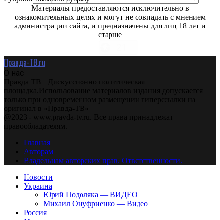
Материалы предоставляются исключительно в
ознакомительных целях и могут не совпадать с мнением
администрации сайта, и предназначены для лиц 18 лет и
старше
Правда-ТВ.ru
О нас
Правда-ТВ - Дискуссионно политическая
площадка.Использование материалов издания допускается
только при одновременном размещении гиперссылки на
оригинал в «Правда-ТВ»
@2023 - www.pravda-tv.ru. Все права принадлежат
правообладателям.
Главная
Авторам
Владельцам авторских прав. Ответственности.
Новости
Украина
Юрий Подоляка — ВИДЕО
Михаил Онуфриенко — Видео
Россия