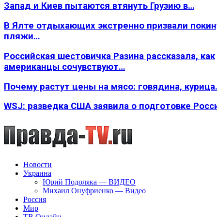
Запад и Киев пытаются втянуть Грузию в…
В Ялте отдыхающих экстренно призвали покин
пляжи…
Российская шестовичка Разина рассказала, как
американцы сочувствуют…
Почему растут цены на мясо: говядина, курица
WSJ: разведка США заявила о подготовке Росс
Новости
Украина
Юрий Подоляка — ВИДЕО
Михаил Онуфриенко — Видео
Россия
Мир
ТВ Онлайн