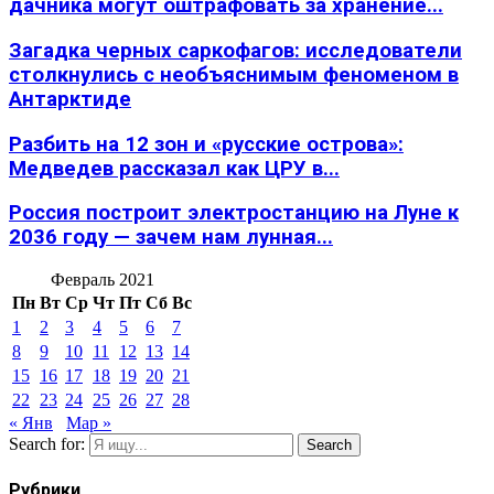
дачника могут оштрафовать за хранение...
Загадка черных саркофагов: исследователи
столкнулись с необъяснимым феноменом в
Антарктиде
Разбить на 12 зон и «русские острова»:
Медведев рассказал как ЦРУ в...
Россия построит электростанцию на Луне к
2036 году — зачем нам лунная...
Февраль 2021
Пн
Вт
Ср
Чт
Пт
Сб
Вс
1
2
3
4
5
6
7
8
9
10
11
12
13
14
15
16
17
18
19
20
21
22
23
24
25
26
27
28
« Янв
Мар »
Search for:
Search
Рубрики