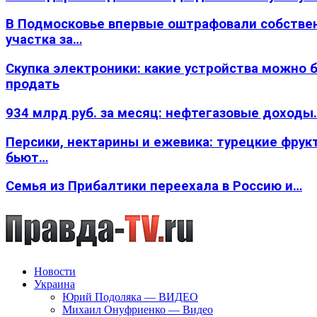
В Подмосковье впервые оштрафовали собстве
участка за…
Скупка электроники: какие устройства можно 
продать
934 млрд руб. за месяц: нефтегазовые доходы
Персики, нектарины и ежевика: турецкие фрук
бьют…
Семья из Прибалтики переехала в Россию и…
Новости
Украина
Юрий Подоляка — ВИДЕО
Михаил Онуфриенко — Видео