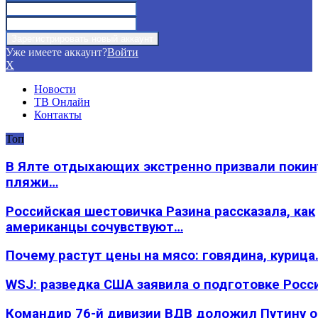
Уже имеете аккаунт?
Войти
X
Новости
ТВ Онлайн
Контакты
Топ
В Ялте отдыхающих экстренно призвали покин
пляжи…
Российская шестовичка Разина рассказала, как
американцы сочувствуют…
Почему растут цены на мясо: говядина, курица
WSJ: разведка США заявила о подготовке Росс
Командир 76-й дивизии ВДВ доложил Путину 