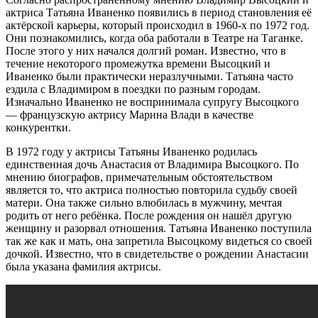
актриса Татьяна Иваненко появились в период становления её
актёрской карьеры, который происходил в 1960-х по 1972 год.
Они познакомились, когда оба работали в Театре на Таганке.
После этого у них начался долгий роман. Известно, что в
течение некоторого промежутка времени Высоцкий и
Иваненко были практически неразлучными. Татьяна часто
ездила с Владимиром в поездки по разным городам.
Изначально Иваненко не воспринимала супругу Высоцкого
— французскую актрису Марина Влади в качестве
конкурентки.
В 1972 году у актрисы Татьяны Иваненко родилась
единственная дочь Анастасия от Владимира Высоцкого. По
мнению биографов, примечательным обстоятельством
является то, что актриса полностью повторила судьбу своей
матери. Она также сильно влюбилась в мужчину, мечтая
родить от него ребёнка. После рождения он нашёл другую
женщину и разорвал отношения. Татьяна Иваненко поступила
так же как и мать, она запретила Высоцкому видеться со своей
дочкой. Известно, что в свидетельстве о рождении Анастасии
была указана фамилия актрисы.