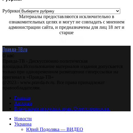
Рубрики
Материалы предоставляются исключительно в
ознакомительных целях и могут не совпадать с мнением
администрации сайта, и предназначены для лиц 18 лет и
старше
Правда-ТВ.ru
О нас
Правда-ТВ - Дискуссионно политическая
площадка.Использование материалов издания допускается
только при одновременном размещении гиперссылки на
оригинал в «Правда-ТВ»
@2023 - www.pravda-tv.ru. Все права принадлежат
правообладателям.
Главная
Авторам
Владельцам авторских прав. Ответственности.
Новости
Украина
Юрий Подоляка — ВИДЕО