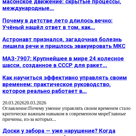
масонское движение: скрытые процессы,
международные...
Почему в детстве лето длилось вечно:
Учёный нашёл ответ в том, как...
Астронавт признался, загадочная болезнь
лишила речи и пришлось эвакуировать МКС
МАЗ-7907: Крупнейшее в мире 24 колесное
шасси, созданное в СССР для ракет...
Как научиться эффективно управлять своим
временем: практическое руководство,
которое реально работает в...
20.03.2026
20.03.2026
Оглавление:Почему умение управлять своим временем стало
критически важным навыком в современном миреГлавные
причины, из-за которых...
Доски у забора — уже нарушение? Когда