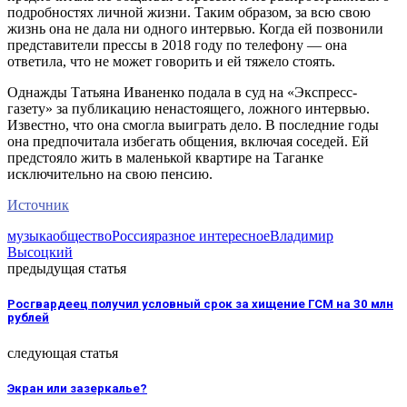
подробностях личной жизни. Таким образом, за всю свою
жизнь она не дала ни одного интервью. Когда ей позвонили
представители прессы в 2018 году по телефону — она
ответила, что не может говорить и ей тяжело стоять.
Однажды Татьяна Иваненко подала в суд на «Экспресс-
газету» за публикацию ненастоящего, ложного интервью.
Известно, что она смогла выиграть дело. В последние годы
она предпочитала избегать общения, включая соседей. Ей
предстояло жить в маленькой квартире на Таганке
исключительно на свою пенсию.
Источник
музыка
общество
Россия
разное интересное
Владимир
Высоцкий
предыдущая статья
Росгвардеец получил условный срок за хищение ГСМ на 30 млн
рублей
следующая статья
Экран или зазеркалье?