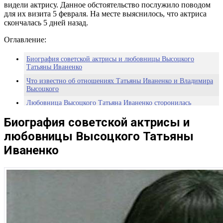
видели актрису. Данное обстоятельство послужило поводом
для их визита 5 февраля. На месте выяснилось, что актриса
скончалась 5 дней назад.
Оглавление:
Биография советской актрисы и любовницы Высоцкого
Татьяны Иваненко
Что известно об отношениях Татьяны Иваненко и Владимира
Высоцкого
Любовница Высоцкого Татьяна Иваненко сторонилась
публичной жизни
Биография советской актрисы и
любовницы Высоцкого Татьяны
Иваненко