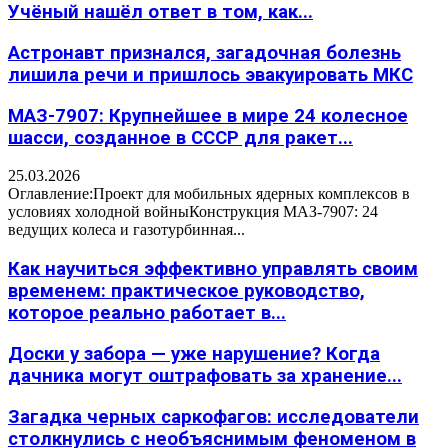
Учёный нашёл ответ в том, как...
Астронавт признался, загадочная болезнь
лишила речи и пришлось эвакуировать МКС
МАЗ-7907: Крупнейшее в мире 24 колесное
шасси, созданное в СССР для ракет...
25.03.2026
Оглавление:Проект для мобильных ядерных комплексов в
условиях холодной войныКонструкция МАЗ-7907: 24
ведущих колеса и газотурбинная...
Как научиться эффективно управлять своим
временем: практическое руководство,
которое реально работает в...
Доски у забора — уже нарушение? Когда
дачника могут оштрафовать за хранение...
Загадка черных саркофагов: исследователи
столкнулись с необъяснимым феноменом в