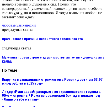
немало времени и душевных сил. Помни что
жизнерадостный, увлеченный человек притягивает к себе не
только удачу, но и поклонников. И тогда взаимная любовь не
заставит себя ждать!
любовь
музыка
песни
предыдущая статья
Врач назвала причины неприятного запаха изо рта
следующая статья
Мужчина провел стрим с двумя мертвыми голыми девушками в
кадре
По теме:
Выручка музыкальных стримингов в России достигла 53,97
млрд рублей в 2025 году
Лидер «Руки вверх!» раскрыл имя «крышевателя» группы в
90-е — огромный Рома из ореховской бригады плакал под
«Лишь о тебе мечтая»