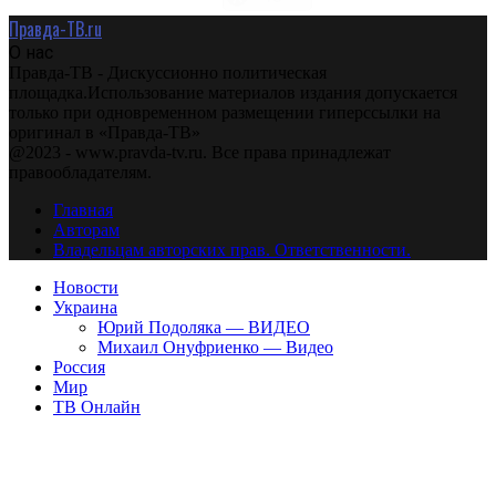
Правда-ТВ.ru
О нас
Правда-ТВ - Дискуссионно политическая
площадка.Использование материалов издания допускается
только при одновременном размещении гиперссылки на
оригинал в «Правда-ТВ»
@2023 - www.pravda-tv.ru. Все права принадлежат
правообладателям.
Главная
Авторам
Владельцам авторских прав. Ответственности.
Новости
Украина
Юрий Подоляка — ВИДЕО
Михаил Онуфриенко — Видео
Россия
Мир
ТВ Онлайн