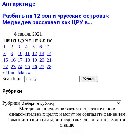
Антарктиде
Разбить на 12 зон и «русские острова»:
Медведев рассказал как ЦРУ в...
Февраль 2021
Пн
Вт
Ср
Чт
Пт
Сб
Вс
1
2
3
4
5
6
7
8
9
10
11
12
13
14
15
16
17
18
19
20
21
22
23
24
25
26
27
28
« Янв
Мар »
Search for:
Search
Рубрики
Рубрики
Материалы предоставляются исключительно в
ознакомительных целях и могут не совпадать с мнением
администрации сайта, и предназначены для лиц 18 лет и
старше