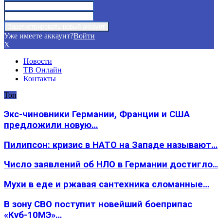
Уже имеете аккаунт?
Войти
X
Новости
ТВ Онлайн
Контакты
Топ
Экс-чиновники Германии, Франции и США
предложили новую…
Пилипсон: кризис в НАТО на Западе называют…
Число заявлений об НЛО в Германии достигло
Мухи в еде и ржавая сантехника сломанные…
В зону СВО поступит новейший боеприпас
«Куб-10МЭ»…