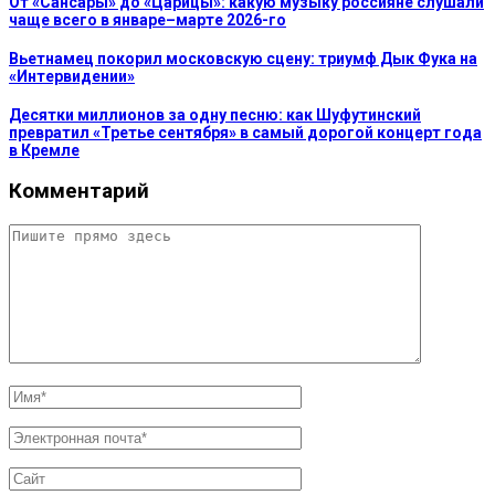
От «Сансары» до «Царицы»: какую музыку россияне слушали
чаще всего в январе–марте 2026-го
Вьетнамец покорил московскую сцену: триумф Дык Фука на
«Интервидении»
Десятки миллионов за одну песню: как Шуфутинский
превратил «Третье сентября» в самый дорогой концерт года
в Кремле
Комментарий