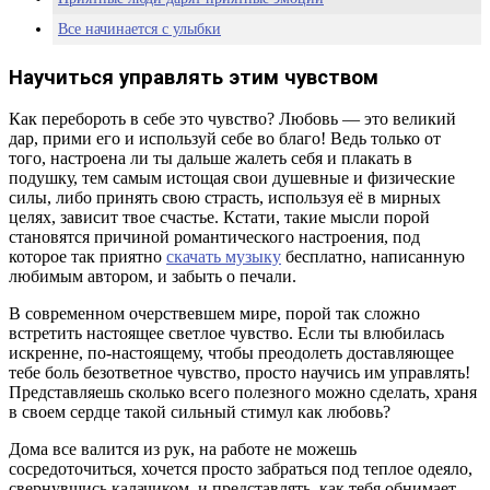
Все начинается с улыбки
Научиться управлять этим чувством
Как перебороть в себе это чувство? Любовь — это великий
дар, прими его и используй себе во благо! Ведь только от
того, настроена ли ты дальше жалеть себя и плакать в
подушку, тем самым истощая свои душевные и физические
силы, либо принять свою страсть, используя её в мирных
целях, зависит твое счастье. Кстати, такие мысли порой
становятся причиной романтического настроения, под
которое так приятно
скачать музыку
бесплатно, написанную
любимым автором, и забыть о печали.
В современном очерствевшем мире, порой так сложно
встретить настоящее светлое чувство. Если ты влюбилась
искренне, по-настоящему, чтобы преодолеть доставляющее
тебе боль безответное чувство, просто научись им управлять!
Представляешь сколько всего полезного можно сделать, храня
в своем сердце такой сильный стимул как любовь?
Дома все валится из рук, на работе не можешь
сосредоточиться, хочется просто забраться под теплое одеяло,
свернувшись калачиком, и представлять, как тебя обнимает