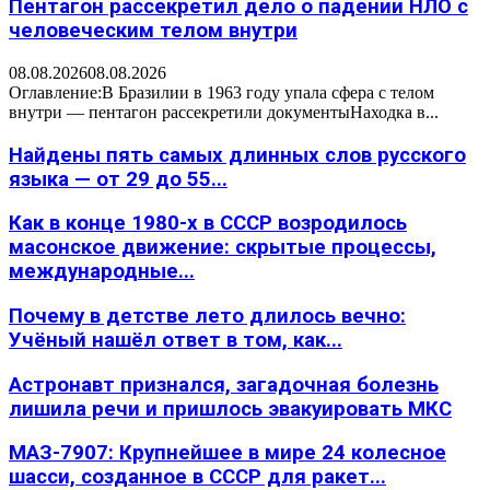
Пентагон рассекретил дело о падении НЛО с
человеческим телом внутри
08.08.2026
08.08.2026
Оглавление:В Бразилии в 1963 году упала сфера с телом
внутри — пентагон рассекретили документыНаходка в...
Найдены пять самых длинных слов русского
языка — от 29 до 55...
Как в конце 1980-х в СССР возродилось
масонское движение: скрытые процессы,
международные...
Почему в детстве лето длилось вечно:
Учёный нашёл ответ в том, как...
Астронавт признался, загадочная болезнь
лишила речи и пришлось эвакуировать МКС
МАЗ-7907: Крупнейшее в мире 24 колесное
шасси, созданное в СССР для ракет...