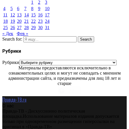
1
2
3
4
5
6
7
8
9
10
11
12
13
14
15
16
17
18
19
20
21
22
23
24
25
26
27
28
29
30
31
« Дек
Фев »
Search for:
Search
Рубрики
Рубрики
Материалы предоставляются исключительно в
ознакомительных целях и могут не совпадать с мнением
администрации сайта, и предназначены для лиц 18 лет и
старше
Правда-ТВ.ru
О нас
Правда-ТВ - Дискуссионно политическая
площадка.Использование материалов издания допускается
только при одновременном размещении гиперссылки на
оригинал в «Правда-ТВ»