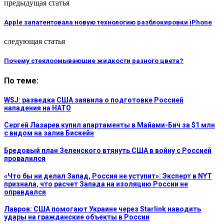
предыдущая статья
Apple запатентовала новую технологию разблокировки iPhone
следующая статья
Почему стеклоомывающие жидкости разного цвета?
По теме:
WSJ: разведка США заявила о подготовке Россией
нападения на НАТО
Сергей Лазарев купил апартаменты в Майами-Бич за $1 млн
с видом на залив Бискейн
Бредовый план Зеленского втянуть США в войну с Россией
провалился
«Что бы ни делал Запад, Россия не уступит»: Эксперт в NYT
признала, что расчет Запада на изоляцию России не
оправдался
Лавров: США помогают Украине через Starlink наводить
удары на гражданские объекты в России