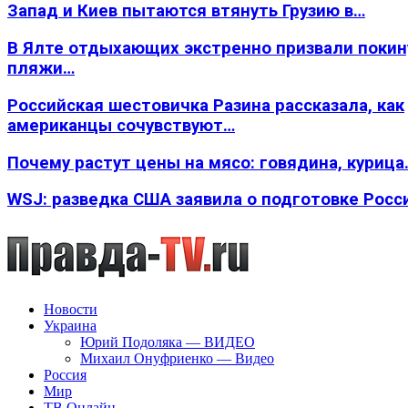
Запад и Киев пытаются втянуть Грузию в…
В Ялте отдыхающих экстренно призвали покин
пляжи…
Российская шестовичка Разина рассказала, как
американцы сочувствуют…
Почему растут цены на мясо: говядина, курица
WSJ: разведка США заявила о подготовке Росс
Новости
Украина
Юрий Подоляка — ВИДЕО
Михаил Онуфриенко — Видео
Россия
Мир
ТВ Онлайн