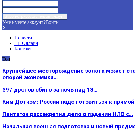
Уже имеете аккаунт?
Войти
X
Новости
ТВ Онлайн
Контакты
Топ
Крупнейшее месторождение золота может ст
опорой экономики…
397 дронов сбито за ночь над 13…
Ким Дотком: России надо готовиться к прямо
Пентагон рассекретил дело о падении НЛО с…
Начальная военная подготовка и новый предм