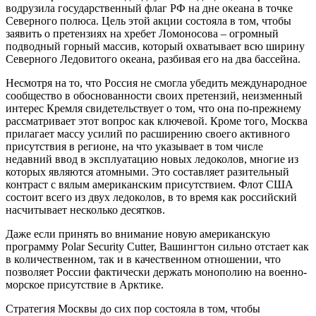
водрузила государственный флаг РФ на дне океана в точке
Северного полюса. Цель этой акции состояла в том, чтобы
заявить о претензиях на хребет Ломоносова – огромный
подводный горный массив, который охватывает всю ширину
Северного Ледовитого океана, разбивая его на два бассейна.
Несмотря на то, что Россия не смогла убедить международное
сообщество в обоснованности своих претензий, неизменный
интерес Кремля свидетельствует о том, что она по-прежнему
рассматривает этот вопрос как ключевой. Кроме того, Москва
прилагает массу усилий по расширению своего активного
присутствия в регионе, на что указывает в том числе
недавний ввод в эксплуатацию новых ледоколов, многие из
которых являются атомными. Это составляет разительный
контраст с вялым американским присутствием. Флот США
состоит всего из двух ледоколов, в то время как российский
насчитывает несколько десятков.
Даже если принять во внимание новую американскую
программу Polar Security Cutter, Вашингтон сильно отстает как
в количественном, так и в качественном отношении, что
позволяет России фактически держать монополию на военно-
морское присутствие в Арктике.
Стратегия Москвы до сих пор состояла в том, чтобы