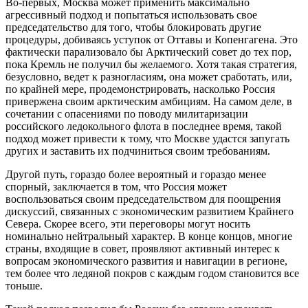
Во-первых, Москва может применить максимально
агрессивный подход и попытаться использовать свое
председательство для того, чтобы блокировать другие
процедуры, добиваясь уступок от Оттавы и Копенгагена. Это
фактически парализовало бы Арктический совет до тех пор,
пока Кремль не получил бы желаемого. Хотя такая стратегия,
безусловно, ведет к разногласиям, она может сработать, или,
по крайней мере, продемонстрировать, насколько Россия
привержена своим арктическим амбициям. На самом деле, в
сочетании с опасениями по поводу милитаризации
российского ледокольного флота в последнее время, такой
подход может привести к тому, что Москве удастся запугать
других и заставить их подчиниться своим требованиям.
Другой путь, гораздо более вероятный и гораздо менее
спорный, заключается в том, что Россия может
воспользоваться своим председательством для поощрения
дискуссий, связанных с экономическим развитием Крайнего
Севера. Скорее всего, эти переговоры могут носить
номинально нейтральный характер. В конце концов, многие
страны, входящие в совет, проявляют активный интерес к
вопросам экономического развития и навигации в регионе,
тем более что ледяной покров с каждым годом становится все
тоньше.