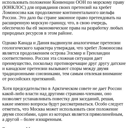
использовать положение Конвенции ООН по морскому праву
(ЮНКЛОС) для оправдания своих претензий на хребет
Ломоносова как продолжение континентального шельфа
России. Это дало бы стране законное право претендовать на
расширенную морскую границу, что, в свою очередь,
обеспечило бы ей экономические права на разработку любых
природных ресурсов в этом районе.
Однако Канада и Дания выдвинули аналогичные претензии
геологического характера утверждая, что хребет Ломоносова
является продолжением острова Элсмир и Гренландии
соответственно. России эта сложная ситуация дает
преимущество, поскольку противоречащие друг другу датские
и канадские претензии вызывают споры между двумя
традиционными союзниками, тем самым отвлекая внимание
от российских притязаний.
Хотя председательство в Арктическом совете не дает России
какой-либо власти над другими странами-членами, оно
позволяет устанавливать повестку дня заседаний, решая,
какие именно вопросы будут рассматриваться. Особо следует
отметить, что Москва может использовать свое положение
двумя способами, один из которых является прямолинейным,
а другой – более изощренным.