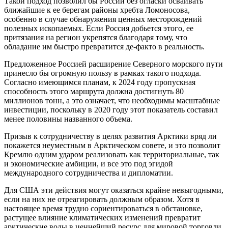
Такой подход позволил бы России без огласки осваивать
ближайшие к ее берегам районы хребта Ломоносова,
особенно в случае обнаружения ценных месторождений
полезных ископаемых. Если Россия добьется этого, ее
притязания на регион укрепятся благодаря тому, что
обладание им быстро превратится де-факто в реальность.
Предложенное Россией расширение Северного морского пути
принесло бы огромную пользу в рамках такого подхода.
Согласно имеющимся планам, к 2024 году пропускная
способность этого маршрута должна достигнуть 80
миллионов тонн, а это означает, что необходимы масштабные
инвестиции, поскольку в 2020 году этот показатель составил
менее половины названного объема.
Призыв к сотрудничеству в целях развития Арктики вряд ли
покажется неуместным в Арктическом совете, и это позволит
Кремлю одним ударом реализовать как территориальные, так
и экономические амбиции, и все это под эгидой
международного сотрудничества и дипломатии.
Для США эти действия могут оказаться крайне невыгодными,
если на них не отреагировать должным образом. Хотя в
настоящее время трудно сориентироваться в обстановке,
растущее влияние климатических изменений превратит
арктические воды в ценнейший ресурс для мировой торговли.