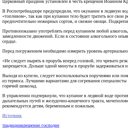
Церковный праздник установлен в честь крещения Иоанном Крес
В Роспотребнадзоре предупредили, что окунание в ледяную вод
«топливом», так как при купании тело будет тратить все свои 
предпочтительно нежирных сортов, и свежие овощи. Подкрепить
Противопоказано употреблять перед купанием любой алкоголь, 
замедленности движений. Если в состоянии алкогольного опьян
сердце.
Перед погружением необходимо измерить уровень артериального 
«Не следует нырять в прорубь вперед головой, это чревато ре
запрещается. Дольше одной минуты в проруби задерживаться н
Выходя из купели, следует воспользоваться поручнями или по
из термоса. Лучшими вариантами для согревания специалисты н
горячий шоколад.
В управлении подчеркнули, что купание в ледяной воде проти
дыхательных путей и желудочно-кишечного тракта, мочеполово
рекомендуется детям, беременным и пожилым.
Источник
традиции
крещение господне