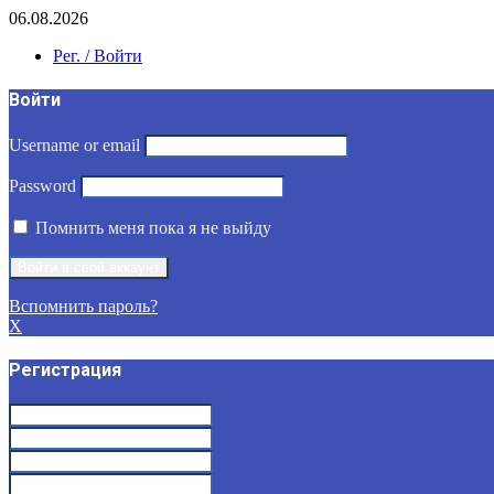
06.08.2026
Рег. / Войти
Войти
Username or email
Password
Помнить меня пока я не выйду
Вспомнить пароль?
X
Регистрация