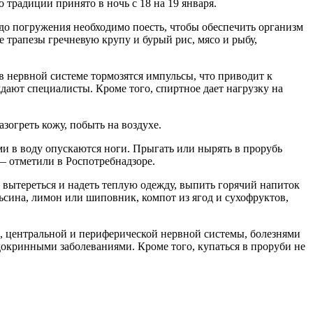
традиции принято в ночь с 18 на 19 января.
 до погружения необходимо поесть, чтобы обеспечить организм
е трапезы гречневую крупу и бурый рис, мясо и рыбу,
 в нервной системе тормозятся импульсы, что приводит к
дают специалисты. Кроме того, спиртное дает нагрузку на
зогреть кожу, побыть на воздухе.
ыми в воду опускаются ноги. Прыгать или нырять в прорубь
— отметили в Роспотребнадзоре.
вытереться и надеть теплую одежду, выпить горячий напиток
ьсина, лимон или шиповник, компот из ягод и сухофруктов,
ы, центральной и периферической нервной системы, болезнями
окринными заболеваниями. Кроме того, купаться в проруби не