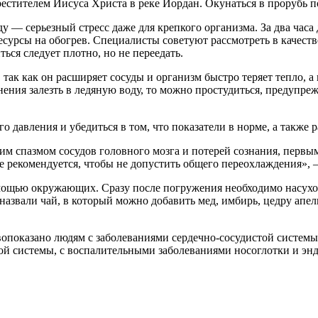
тителем Иисуса Христа в реке Иордан. Окунаться в прорубь по 
у — серьезный стресс даже для крепкого организма. За два часа
ресурсы на обогрев. Специалисты советуют рассмотреть в качеств
ся следует плотно, но не переедать.
так как он расширяет сосуды и организм быстро теряет тепло, а
ения залезть в ледяную воду, то можно простудиться, предупреж
давления и убедиться в том, что показатели в норме, а также ра
зким спазмом сосудов головного мозга и потерей сознания, перв
е рекомендуется, чтобы не допустить общего переохлаждения», 
мощью окружающих. Сразу после погружения необходимо насухо 
азвали чай, в который можно добавить мед, имбирь, цедру апел
вопоказано людям с заболеваниями сердечно-сосудистой систем
й системы, с воспалительными заболеваниями носоглотки и энд