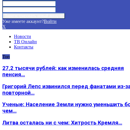
Уже имеете аккаунт?
Войти
X
Новости
ТВ Онлайн
Контакты
Топ
27,2 тысячи рублей: как изменилась средняя
пенсия…
Григорий Лепс извинился перед фанатами из-з
повторной…
Ученые: Население Земли нужно уменьшить б
чем…
Литва осталась ни с чем: Хитрость Кремля…