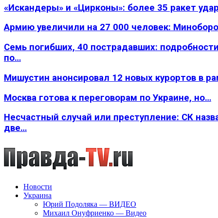
«Искандеры» и «Цирконы»: более 35 ракет уда
Армию увеличили на 27 000 человек: Минобор
Семь погибших, 40 пострадавших: подробности
по…
Мишустин анонсировал 12 новых курортов в р
Москва готова к переговорам по Украине, но…
Несчастный случай или преступление: СК назв
две…
Новости
Украина
Юрий Подоляка — ВИДЕО
Михаил Онуфриенко — Видео