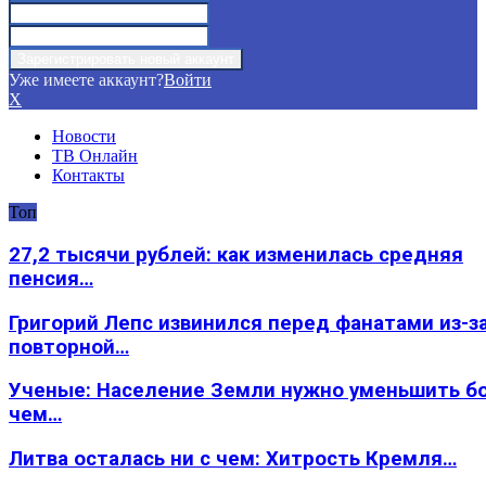
Уже имеете аккаунт?
Войти
X
Новости
ТВ Онлайн
Контакты
Топ
27,2 тысячи рублей: как изменилась средняя
пенсия…
Григорий Лепс извинился перед фанатами из-з
повторной…
Ученые: Население Земли нужно уменьшить б
чем…
Литва осталась ни с чем: Хитрость Кремля…