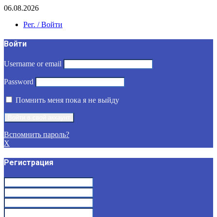
06.08.2026
Рег. / Войти
Войти
Username or email
Password
Помнить меня пока я не выйду
Вспомнить пароль?
X
Регистрация