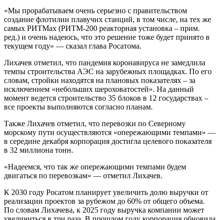
«Мы прорабатываем очень серьезно с правительством
создание флотилии плавучих станций, в том числе, на тех же
самых РИТМах (РИТМ-200 реакторная установка – прим.
ред.) и очень надеюсь, что это решение тоже будет принято в
текущем году» — сказал глава Росатома.
Лихачев отметил, что пандемия коронавируса не замедлила
темпы строительства АЭС на зарубежных площадках. По его
словам, стройки находятся на плановых показателях – за
исключением «небольших шероховатостей». На данный
момент ведется строительство 35 блоков в 12 государствах –
все проекты выполняются согласно планам.
Также Лихачев отметил, что перевозки по Северному
морскому пути осуществляются «опережающими темпами» —
в середине декабря корпорация достигла целевого показателя
в 32 миллиона тонн.
«Надеемся, что так же опережающими темпами будем
двигаться по перевозкам» — отметил Лихачев.
К 2030 году Росатом планирует увеличить долю выручки от
реализации проектов за рубежом до 60% от общего объема.
По словам Лихачева, к 2025 году выручка компании может
увеличиться в три раза. В прошлом году корпорация обновила