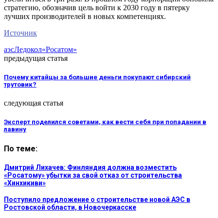
стратегию, обозначив цель войти к 2030 году в пятерку
лучших производителей в новых компетенциях.
Источник
аэс
Ледокол
«Росатом»
предыдущая статья
Почему китайцы за большие деньги покупают сибирский
трутовик?
следующая статья
Эксперт поделился советами, как вести себя при попадании в
лавину
По теме:
Дмитрий Лихачев: Финляндия должна возместить
«Росатому» убытки за свой отказ от строительства
«Хинхикиви»
Поступило предложение о строительстве новой АЭС в
Ростовской области, в Новочеркасске