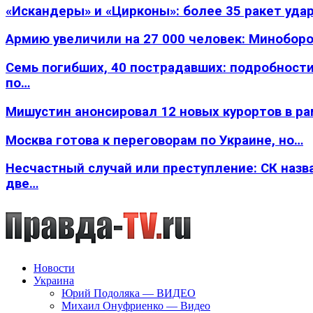
«Искандеры» и «Цирконы»: более 35 ракет уда
Армию увеличили на 27 000 человек: Минобор
Семь погибших, 40 пострадавших: подробности
по…
Мишустин анонсировал 12 новых курортов в р
Москва готова к переговорам по Украине, но…
Несчастный случай или преступление: СК назв
две…
Новости
Украина
Юрий Подоляка — ВИДЕО
Михаил Онуфриенко — Видео