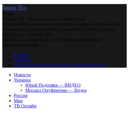
Правда-ТВ.ru
О нас
Правда-ТВ - Дискуссионно политическая
площадка.Использование материалов издания допускается
только при одновременном размещении гиперссылки на
оригинал в «Правда-ТВ»
@2023 - www.pravda-tv.ru. Все права принадлежат
правообладателям.
Главная
Авторам
Владельцам авторских прав. Ответственности.
Новости
Украина
Юрий Подоляка — ВИДЕО
Михаил Онуфриенко — Видео
Россия
Мир
ТВ Онлайн