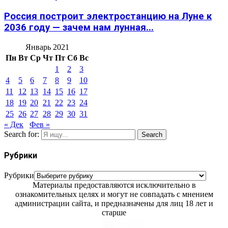
Россия построит электростанцию на Луне к
2036 году — зачем нам лунная...
Январь 2021
Пн
Вт
Ср
Чт
Пт
Сб
Вс
1
2
3
4
5
6
7
8
9
10
11
12
13
14
15
16
17
18
19
20
21
22
23
24
25
26
27
28
29
30
31
« Дек
Фев »
Search for:
Search
Рубрики
Рубрики
Материалы предоставляются исключительно в
ознакомительных целях и могут не совпадать с мнением
администрации сайта, и предназначены для лиц 18 лет и
старше