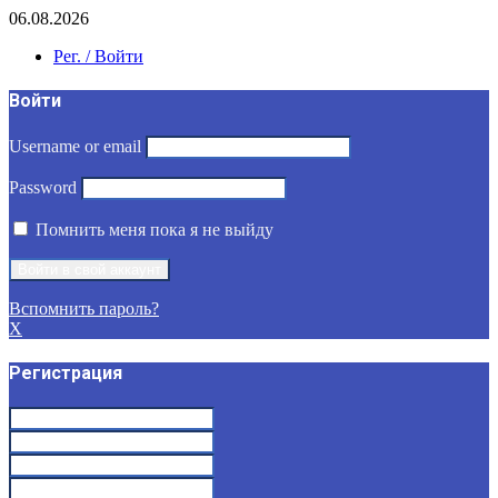
06.08.2026
Рег. / Войти
Войти
Username or email
Password
Помнить меня пока я не выйду
Вспомнить пароль?
X
Регистрация