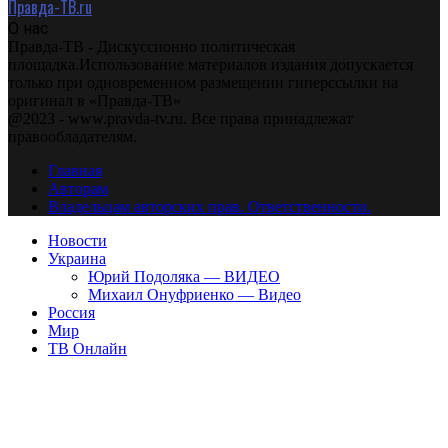
Правда-ТВ.ru
О нас
Правда-ТВ - Дискуссионно политическая
площадка.Использование материалов издания допускается
только при одновременном размещении гиперссылки на
оригинал в «Правда-ТВ»
@2023 - www.pravda-tv.ru. Все права принадлежат
правообладателям.
Главная
Авторам
Владельцам авторских прав. Ответственности.
Новости
Украина
Юрий Подоляка — ВИДЕО
Михаил Онуфриенко — Видео
Россия
Мир
ТВ Онлайн