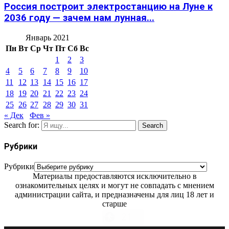
Россия построит электростанцию на Луне к
2036 году — зачем нам лунная...
Январь 2021
Пн
Вт
Ср
Чт
Пт
Сб
Вс
1
2
3
4
5
6
7
8
9
10
11
12
13
14
15
16
17
18
19
20
21
22
23
24
25
26
27
28
29
30
31
« Дек
Фев »
Search for:
Search
Рубрики
Рубрики
Материалы предоставляются исключительно в
ознакомительных целях и могут не совпадать с мнением
администрации сайта, и предназначены для лиц 18 лет и
старше