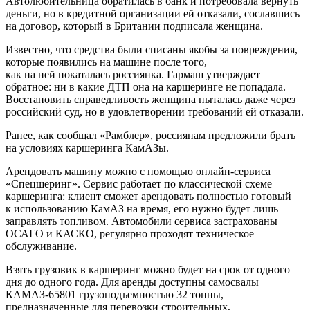
Автолюбительница обратилась в банк и потребовала вернуть
деньги, но в кредитной организации ей отказали, сославшись
на договор, который в Британии подписала женщина.
Известно, что средства были списаны якобы за повреждения,
которые появились на машине после того,
как на ней покаталась россиянка. Гармаш утверждает
обратное: ни в какие ДТП она на каршеринге не попадала.
Восстановить справедливость женщина пыталась даже через
российский суд, но в удовлетворении требований ей отказали.
Ранее, как сообщал «Рамблер», россиянам предложили брать
на условиях каршеринга КамАЗы.
Арендовать машину можно с помощью онлайн-сервиса
«Спецшеринг». Сервис работает по классической схеме
каршеринга: клиент сможет арендовать полностью готовый
к использованию КамАЗ на время, его нужно будет лишь
заправлять топливом. Автомобили сервиса застрахованы
ОСАГО и КАСКО, регулярно проходят техническое
обслуживание.
Взять грузовик в каршеринг можно будет на срок от одного
дня до одного года. Для аренды доступны самосвалы
КАМАЗ-65801 грузоподъемностью 32 тонны,
предназначенные для перевозки строительных,