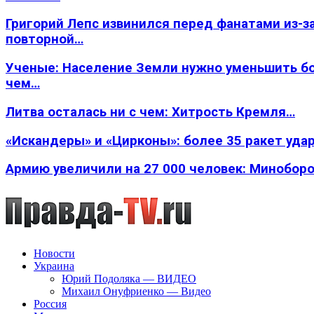
Григорий Лепс извинился перед фанатами из-з
повторной…
Ученые: Население Земли нужно уменьшить б
чем…
Литва осталась ни с чем: Хитрость Кремля…
«Искандеры» и «Цирконы»: более 35 ракет уда
Армию увеличили на 27 000 человек: Минобор
Новости
Украина
Юрий Подоляка — ВИДЕО
Михаил Онуфриенко — Видео
Россия