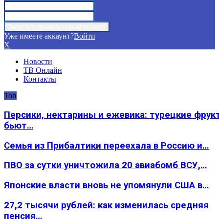
Уже имеете аккаунт?
Войти
X
Новости
ТВ Онлайн
Контакты
Топ
Персики, нектарины и ежевика: турецкие фрук
бьют…
Семья из Прибалтики переехала в Россию и…
ПВО за сутки уничтожила 20 авиабомб ВСУ,…
Японские власти вновь не упомянули США в…
27,2 тысячи рублей: как изменилась средняя
пенсия…