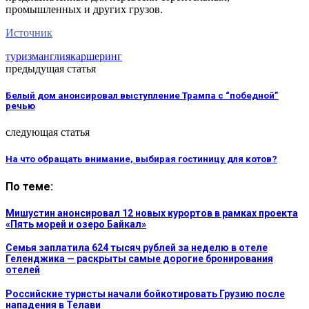
промышленных и других грузов.
Источник
туризм
англия
каршеринг
предыдущая статья
Белый дом анонсировал выступление Трампа с “победной”
речью
следующая статья
На что обращать внимание, выбирая гостиницу для котов?
По теме:
Мишустин анонсировал 12 новых курортов в рамках проекта
«Пять морей и озеро Байкал»
Семья заплатила 624 тысяч рублей за неделю в отеле
Геленджика — раскрыты самые дорогие бронирования
отелей
Российские туристы начали бойкотировать Грузию после
нападения в Телави