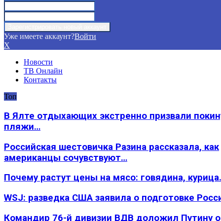
Уже имеете аккаунт?
Войти
X
Новости
ТВ Онлайн
Контакты
Топ
В Ялте отдыхающих экстренно призвали покин
пляжи…
Российская шестовичка Разина рассказала, как
американцы сочувствуют…
Почему растут цены на мясо: говядина, курица
WSJ: разведка США заявила о подготовке Росс
Командир 76-й дивизии ВДВ доложил Путину 