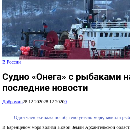
В России
Судно «Онега» с рыбаками н
последние новости
Добромир
28.12.2020
28.12.2020
0
Один член экипажа погиб, тело унесло море, заявили ры
В Баренцевом моря вблизи Новой Земли Архангельской области