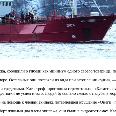
ка, сообщили о гибели как минимум одного своего товарища; по
в море. Остальных они потеряли из вида при затоплении судна
ми средствами. Катастрофа произошла стремительно. «Катастроф
едствами не успел никто. Людей буквально смыло с палубы в мор
 на помощь к членам экипажа потерпевшей крушение «Онеги» п
т живыми два члена экипажа, они были в гидрокостюмах. Капи