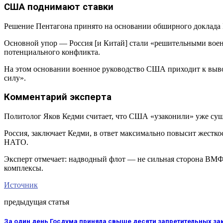
США поднимают ставки
Решение Пентагона принято на основании обширного доклада 
Основной упор — Россия [и Китай] стали «решительными воен
потенциального конфликта.
На этом основании военное руководство США приходит к выво
силу».
Комментарий эксперта
Политолог Яков Кедми считает, что США «узаконили» уже сущ
Россия, заключает Кедми, в ответ максимально повысит жест
НАТО.
Эксперт отмечает: надводный флот — не сильная сторона ВМФ
комплексы.
Источник
предыдущая статья
За один день Госдума приняла свыше десяти запретительных за