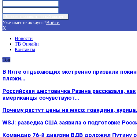
Уже имеете аккаунт?
Войти
X
Новости
ТВ Онлайн
Контакты
Топ
В Ялте отдыхающих экстренно призвали покин
пляжи…
Российская шестовичка Разина рассказала, как
американцы сочувствуют…
Почему растут цены на мясо: говядина, курица
WSJ: разведка США заявила о подготовке Росс
Командир 76-й дивизии ВДВ доложил Путину 