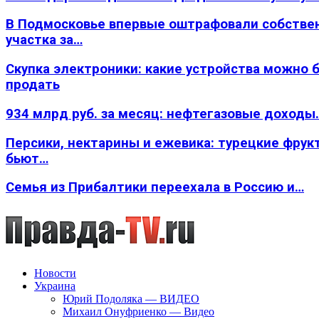
В Подмосковье впервые оштрафовали собстве
участка за…
Скупка электроники: какие устройства можно 
продать
934 млрд руб. за месяц: нефтегазовые доходы
Персики, нектарины и ежевика: турецкие фрук
бьют…
Семья из Прибалтики переехала в Россию и…
Новости
Украина
Юрий Подоляка — ВИДЕО
Михаил Онуфриенко — Видео