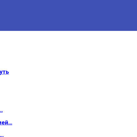
уть
…
ией…
о…