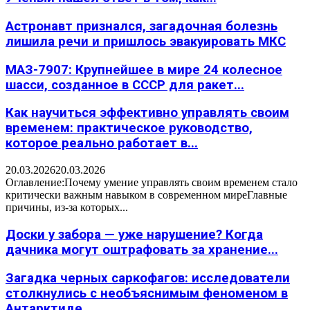
Астронавт признался, загадочная болезнь
лишила речи и пришлось эвакуировать МКС
МАЗ-7907: Крупнейшее в мире 24 колесное
шасси, созданное в СССР для ракет...
Как научиться эффективно управлять своим
временем: практическое руководство,
которое реально работает в...
20.03.2026
20.03.2026
Оглавление:Почему умение управлять своим временем стало
критически важным навыком в современном миреГлавные
причины, из-за которых...
Доски у забора — уже нарушение? Когда
дачника могут оштрафовать за хранение...
Загадка черных саркофагов: исследователи
столкнулись с необъяснимым феноменом в
Антарктиде