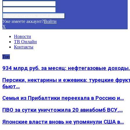
Уже имеете аккаунт?
Войти
X
Новости
ТВ Онлайн
Контакты
Топ
934 млрд руб. за месяц: нефтегазовые доходы
Персики, нектарины и ежевика: турецкие фрук
бьют…
Семья из Прибалтики переехала в Россию и…
ПВО за сутки уничтожила 20 авиабомб ВСУ,…
Японские власти вновь не упомянули США в…