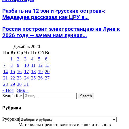
Разбить на 12 зон и «русские острова»:
Медведев рассказал как ЦРУ в...
Россия построит электростанцию на Луне к
2036 году — зачем нам лунная...
Декабрь 2020
Пн
Вт
Ср
Чт
Пт
Сб
Вс
1
2
3
4
5
6
7
8
9
10
11
12
13
14
15
16
17
18
19
20
21
22
23
24
25
26
27
28
29
30
31
« Ноя
Янв »
Search for:
Search
Рубрики
Рубрики
Материалы предоставляются исключительно в