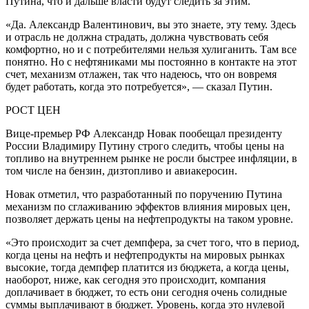
Путина, что и дальше власти будут следить за этим.
«Да. Александр Валентинович, вы это знаете, эту тему. Здесь
и отрасль не должна страдать, должна чувствовать себя
комфортно, но и с потребителями нельзя хулиганить. Там все
понятно. Но с нефтяниками мы постоянно в контакте на этот
счет, механизм отлажен, так что надеюсь, что он вовремя
будет работать, когда это потребуется», — сказал Путин.
РОСТ ЦЕН
Вице-премьер РФ Александр Новак пообещал президенту
России Владимиру Путину строго следить, чтобы цены на
топливо на внутреннем рынке не росли быстрее инфляции, в
том числе на бензин, дизтопливо и авиакеросин.
Новак отметил, что разработанный по поручению Путина
механизм по сглаживанию эффектов влияния мировых цен,
позволяет держать цены на нефтепродукты на таком уровне.
«Это происходит за счет демпфера, за счет того, что в период,
когда цены на нефть и нефтепродукты на мировых рынках
высокие, тогда демпфер платится из бюджета, а когда цены,
наоборот, ниже, как сегодня это происходит, компания
доплачивает в бюджет, то есть они сегодня очень солидные
суммы выплачивают в бюджет. Уровень, когда это нулевой