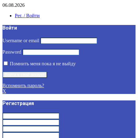
06.08.2026
Рег. / Войти
Войти
Username or email
Password
Помнить меня пока я не выйду
Вспомнить пароль?
X
Регистрация