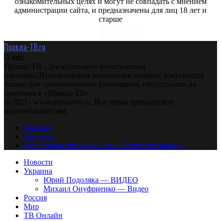
ознакомительных целях и могут не совпадать с мнением
администрации сайта, и предназначены для лиц 18 лет и
старше
Правда-ТВ.ru
О нас
Правда-ТВ - Дискуссионно политическая
площадка.Использование материалов издания допускается
только при одновременном размещении гиперссылки на
оригинал в «Правда-ТВ»
@2023 - www.pravda-tv.ru. Все права принадлежат
правообладателям.
Главная
Авторам
Владельцам авторских прав. Ответственности.
Новости
Украина
Юрий Подоляка — ВИДЕО
Михаил Онуфриенко — Видео
Россия
Мир
ТВ Онлайн