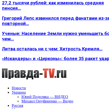
27,2 тысячи рублей: как изменилась средняя
пенсия…
Григорий Лепс извинился перед фанатами из-з
повторной…
Ученые: Население Земли нужно уменьшить б
чем…
Литва осталась ни с чем: Хитрость Кремля…
«Искандеры» и «Цирконы»: более 35 ракет уда
Новости
Украина
Юрий Подоляка — ВИДЕО
Михаил Онуфриенко — Видео
Россия