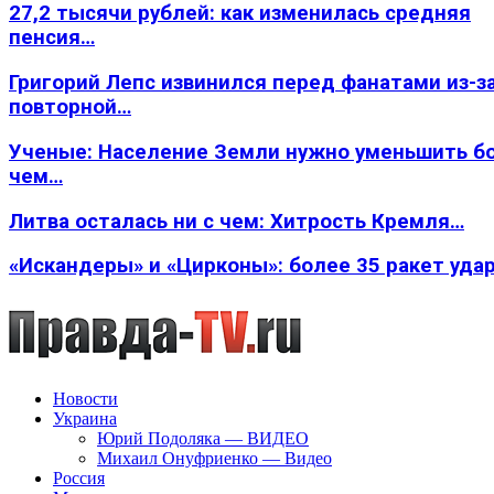
27,2 тысячи рублей: как изменилась средняя
пенсия…
Григорий Лепс извинился перед фанатами из-з
повторной…
Ученые: Население Земли нужно уменьшить б
чем…
Литва осталась ни с чем: Хитрость Кремля…
«Искандеры» и «Цирконы»: более 35 ракет уда
Новости
Украина
Юрий Подоляка — ВИДЕО
Михаил Онуфриенко — Видео
Россия