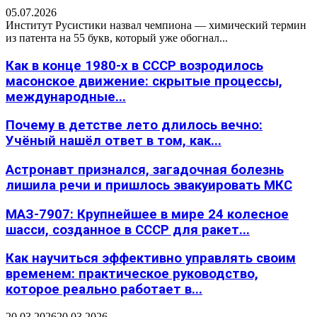
05.07.2026
Институт Русистики назвал чемпиона — химический термин
из патента на 55 букв, который уже обогнал...
Как в конце 1980-х в СССР возродилось
масонское движение: скрытые процессы,
международные...
Почему в детстве лето длилось вечно:
Учёный нашёл ответ в том, как...
Астронавт признался, загадочная болезнь
лишила речи и пришлось эвакуировать МКС
МАЗ-7907: Крупнейшее в мире 24 колесное
шасси, созданное в СССР для ракет...
Как научиться эффективно управлять своим
временем: практическое руководство,
которое реально работает в...
20.03.2026
20.03.2026