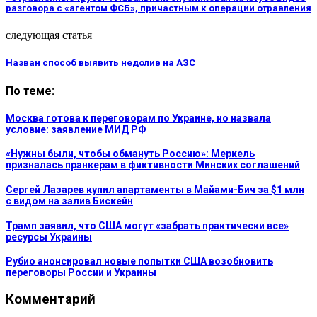
разговора с «агентом ФСБ», причастным к операции отравления
следующая статья
Назван способ выявить недолив на АЗС
По теме:
Москва готова к переговорам по Украине, но назвала
условие: заявление МИД РФ
«Нужны были, чтобы обмануть Россию»: Меркель
призналась пранкерам в фиктивности Минских соглашений
Сергей Лазарев купил апартаменты в Майами-Бич за $1 млн
с видом на залив Бискейн
Трамп заявил, что США могут «забрать практически все»
ресурсы Украины
Рубио анонсировал новые попытки США возобновить
переговоры России и Украины
Комментарий