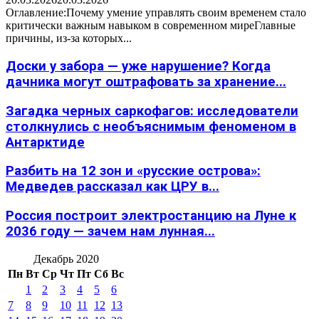
Оглавление:Почему умение управлять своим временем стало
критически важным навыком в современном миреГлавные
причины, из-за которых...
Доски у забора — уже нарушение? Когда
дачника могут оштрафовать за хранение...
Загадка черных саркофагов: исследователи
столкнулись с необъяснимым феноменом в
Антарктиде
Разбить на 12 зон и «русские острова»:
Медведев рассказал как ЦРУ в...
Россия построит электростанцию на Луне к
2036 году — зачем нам лунная...
Декабрь 2020
Пн
Вт
Ср
Чт
Пт
Сб
Вс
1
2
3
4
5
6
7
8
9
10
11
12
13