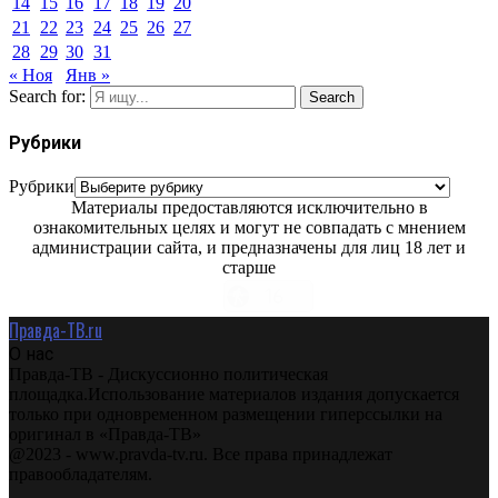
14
15
16
17
18
19
20
21
22
23
24
25
26
27
28
29
30
31
« Ноя
Янв »
Search for:
Search
Рубрики
Рубрики
Материалы предоставляются исключительно в
ознакомительных целях и могут не совпадать с мнением
администрации сайта, и предназначены для лиц 18 лет и
старше
Правда-ТВ.ru
О нас
Правда-ТВ - Дискуссионно политическая
площадка.Использование материалов издания допускается
только при одновременном размещении гиперссылки на
оригинал в «Правда-ТВ»
@2023 - www.pravda-tv.ru. Все права принадлежат
правообладателям.