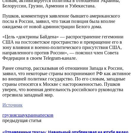
словам, активизируется политика в отношении Украины,
Белоруссии, Грузии, Армении и Узбекистана.
Пушков, комментируя заявление бывшего американского
посла в России, заявил, что такая позиция была вполне
ожидаема от новой администрации Белого дома.
«Цель «доктрины Байдена» — распространение гегемонии
США на постсоветское пространство и превращение его в
зону влияния и военно-политического присутствия США,
направленного против России», — пояснил член Совета
Федерации в своем Telegram-канале.
Ранее сенатор, рассказывая об отношении Запада к России,
заявил, что некоторые страны воспринимают РФ как активное
во внешней политике государство. По его словам, западные
страны относятся к Москве с настороженностью. Пушков
уверен, что военная деятельность российского руководства
отрезвила западный мир.
Источник
грузия
сша
украина
песков
предыдущая статья
«Отравленные трусы»: Навальный опубликовал на ютубе видео