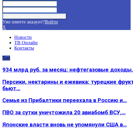
Уже имеете аккаунт?
Войти
X
Новости
ТВ Онлайн
Контакты
Топ
934 млрд руб. за месяц: нефтегазовые доходы
Персики, нектарины и ежевика: турецкие фрук
бьют…
Семья из Прибалтики переехала в Россию и…
ПВО за сутки уничтожила 20 авиабомб ВСУ,…
Японские власти вновь не упомянули США в…