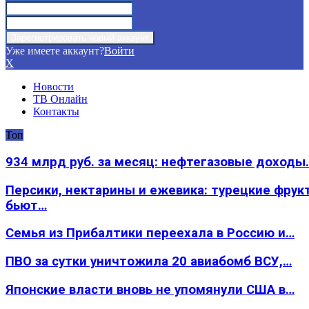
Уже имеете аккаунт?
Войти
X
Новости
ТВ Онлайн
Контакты
Топ
934 млрд руб. за месяц: нефтегазовые доходы
Персики, нектарины и ежевика: турецкие фрук
бьют…
Семья из Прибалтики переехала в Россию и…
ПВО за сутки уничтожила 20 авиабомб ВСУ,…
Японские власти вновь не упомянули США в…