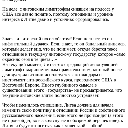
На деле, с литовским лимитрофом сидящем на подсосе у
США все давно понятно, поэтому отношения и уровень
интереса к Литве давно и устойчиво сформировались.
Знает ли литовский посол об этом? Если не знает, то он
инфантильный дурачок. Если знает, то он банальный лицемер,
который делает вид, что не понимает, откуда берется такое
отношение к текущему литовскому государству, которое «само
окрасило себя в те цвета…»
На текущий момент, Литва это страдающий депопуляцией
лимитроф с марионеточным правительством, который после
деиндустриализации используется как плацдарм и
инструмент антироссийского курса, проводимого США в
Восточной Европе. Иного глубинного смысла в
существовании этого «государства» не просматривается, что
текущие литовские элиты полностью устраивает.
Чтобы изменилось отношение, Литва должна для начала
изменить свою политику в отношении России и собственного
русскоязычного населения, если этого не произойдет (а этого
не произойдет, во всяком случае в обозримой перспективе), к
Литве и будут относиться как к маленькой злобной