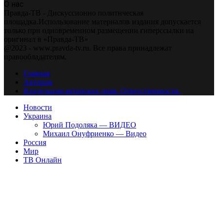
О нас
Правда-ТВ - Дискуссионно политическая
площадка.Использование материалов издания допускается
только при одновременном размещении гиперссылки на
оригинал в «Правда-ТВ»
@2023 - www.pravda-tv.ru. Все права принадлежат
правообладателям.
Главная
Авторам
Владельцам авторских прав. Ответственности.
Новости
Украина
Юрий Подоляка — ВИДЕО
Михаил Онуфриенко — Видео
Россия
Мир
ТВ Онлайн