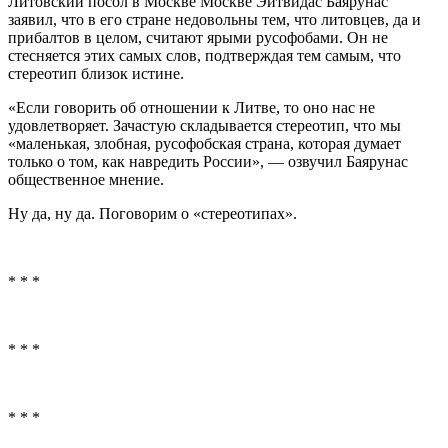
Литовский посол в Москве Москве Эйтвидас Баярунас
заявил, что в его стране недовольны тем, что литовцев, да и
прибалтов в целом, считают ярыми русофобами. Он не
стесняется этих самых слов, подтверждая тем самым, что
стереотип близок истине.
«Если говорить об отношении к Литве, то оно нас не
удовлетворяет. Зачастую складывается стереотип, что мы
«маленькая, злобная, русофобская страна, которая думает
только о том, как навредить России», — озвучил Баярунас
общественное мнение.
Ну да, ну да. Поговорим о «стереотипах».
* * *
* * *
* * *