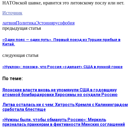
НАТОвской шавке, нравится это литовскому послу или нет.
Источник
латвия
Политика
Эстония
русофобия
предыдущая статья
«Один пояс — один путь». Первый поезд из Турции прибыл в
Китай.
следующая статья
«Нуклон»: похоже, что Россия «сделает» США в лунной гонке
По теме:
Японские власти вновь не упомянули США в годовщину
атомной бомбардировки Хиросимы но осудили Россию
Литва осталась ни с чем: Хитрость Кремля с Калининградом
сработала блестяще
«Нужны были, чтобы обмануть Россию»: Меркель
призналась пранкерам в фиктивности Минских соглашений