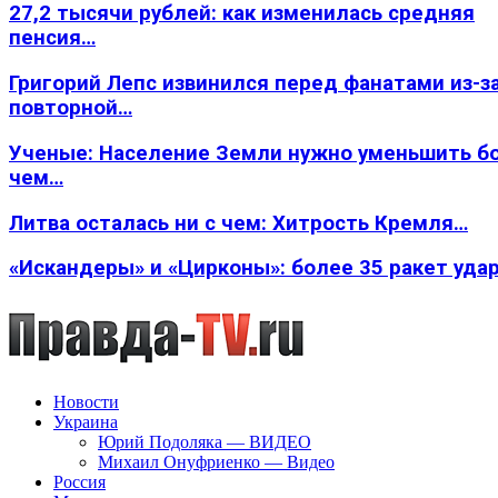
27,2 тысячи рублей: как изменилась средняя
пенсия…
Григорий Лепс извинился перед фанатами из-з
повторной…
Ученые: Население Земли нужно уменьшить б
чем…
Литва осталась ни с чем: Хитрость Кремля…
«Искандеры» и «Цирконы»: более 35 ракет уда
Новости
Украина
Юрий Подоляка — ВИДЕО
Михаил Онуфриенко — Видео
Россия