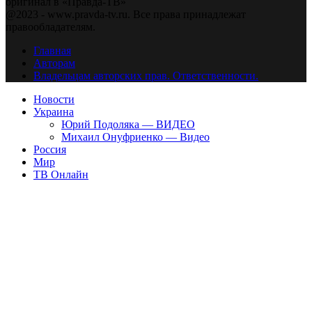
оригинал в «Правда-ТВ»
@2023 - www.pravda-tv.ru. Все права принадлежат
правообладателям.
Главная
Авторам
Владельцам авторских прав. Ответственности.
Новости
Украина
Юрий Подоляка — ВИДЕО
Михаил Онуфриенко — Видео
Россия
Мир
ТВ Онлайн