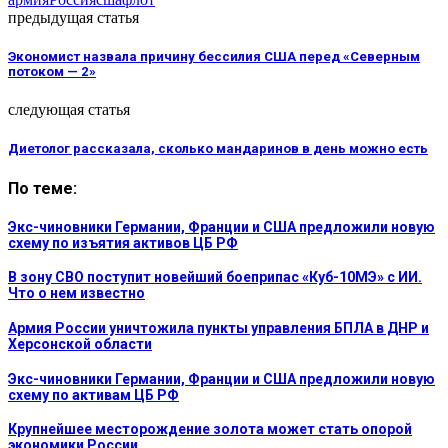
предыдущая статья
Экономист назвала причину бессилия США перед «Северным
потоком — 2»
следующая статья
Диетолог рассказала, сколько мандаринов в день можно есть
По теме:
Экс-чиновники Германии, Франции и США предложили новую
схему по изъятия активов ЦБ РФ
В зону СВО поступит новейший боеприпас «Куб-10МЭ» с ИИ.
Что о нем известно
Армия России уничтожила пункты управления БПЛА в ДНР и
Херсонской области
Экс-чиновники Германии, Франции и США предложили новую
схему по активам ЦБ РФ
Крупнейшее месторождение золота может стать опорой
экономики России