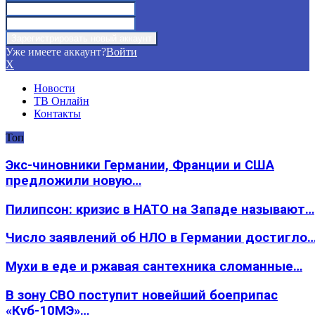
Уже имеете аккаунт?
Войти
X
Новости
ТВ Онлайн
Контакты
Топ
Экс-чиновники Германии, Франции и США
предложили новую…
Пилипсон: кризис в НАТО на Западе называют…
Число заявлений об НЛО в Германии достигло
Мухи в еде и ржавая сантехника сломанные…
В зону СВО поступит новейший боеприпас
«Куб-10МЭ»…