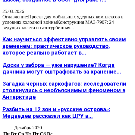
25.03.2026
Оглавление:Проект для мобильных ядерных комплексов в
условиях холодной войныКонструкция МАЗ-7907: 24
ведущих колеса и газотурбинная...
Как научиться эффективно управлять своим
временем: практическое руководство,
которое реально работает в...
Доски у забора — уже нарушение? Когда
дачника могут оштрафовать за хранение...
Загадка черных саркофагов: исследователи
столкнулись с необъяснимым феноменом в
Антарктиде
Разбить на 12 зон и «русские острова»:
Медведев рассказал как ЦРУ в...
Декабрь 2020
Пн
Вт
Ср
Чт
Пт
Сб
Вс