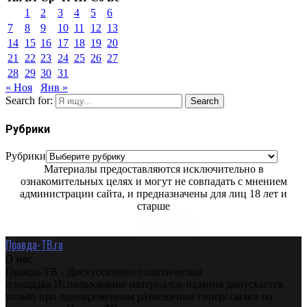
1
2
3
4
5
6
7
8
9
10
11
12
13
14
15
16
17
18
19
20
21
22
23
24
25
26
27
28
29
30
31
« Ноя
Янв »
Search for:
Search
Рубрики
Рубрики
Материалы предоставляются исключительно в
ознакомительных целях и могут не совпадать с мнением
администрации сайта, и предназначены для лиц 18 лет и
старше
Правда-ТВ.ru
О нас
Правда-ТВ - Дискуссионно политическая
площадка.Использование материалов издания допускается
только при одновременном размещении гиперссылки на