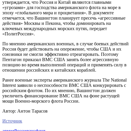
утверждается, что Россия и Китай являются главными
«угрозами» для господства американского флота на море в
эпоху «глобального мира и процветания». В документе
отмечается, что Вашингтон планирует пресечь «агрессивные
действия» Москвы и Пекина, чтобы доминировать на
ключевых международных морских путях, передает
«ПолитРоссия».
По мнению американских военных, в случае боевых действий
Россия будет действовать на опережение, чтобы США и их
союзники не смогли эффективно отреагировать. Поэтому
Пентагон приказал ВМС США занять более агрессивную
позицию во время выполнений операций и применять силу в
отношении российских и китайских кораблей.
Ранее военные эксперты американского журнала The National
Interest заявили о неспособности ВМС США конкурировать с
российским флотом. По их мнению, Вашингтон должен
увеличить финансирование ВМС США на фоне растущей
мощи Военно-морского флота России.
Автор: Антон Тарасов
Источник
армия
Россия
сша
флот