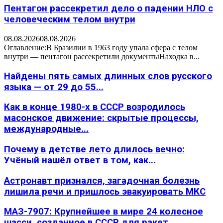
Пентагон рассекретил дело о падении НЛО с
человеческим телом внутри
08.08.2026
08.08.2026
Оглавление:В Бразилии в 1963 году упала сфера с телом
внутри — пентагон рассекретили документыНаходка в...
Найдены пять самых длинных слов русского
языка — от 29 до 55...
Как в конце 1980-х в СССР возродилось
масонское движение: скрытые процессы,
международные...
Почему в детстве лето длилось вечно:
Учёный нашёл ответ в том, как...
Астронавт признался, загадочная болезнь
лишила речи и пришлось эвакуировать МКС
МАЗ-7907: Крупнейшее в мире 24 колесное
шасси, созданное в СССР для ракет...