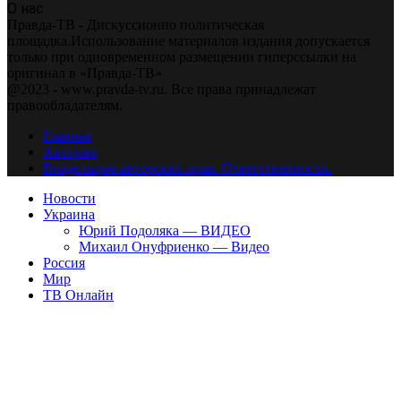
О нас
Правда-ТВ - Дискуссионно политическая
площадка.Использование материалов издания допускается
только при одновременном размещении гиперссылки на
оригинал в «Правда-ТВ»
@2023 - www.pravda-tv.ru. Все права принадлежат
правообладателям.
Главная
Авторам
Владельцам авторских прав. Ответственности.
Новости
Украина
Юрий Подоляка — ВИДЕО
Михаил Онуфриенко — Видео
Россия
Мир
ТВ Онлайн