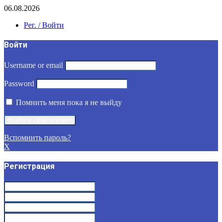
06.08.2026
Рег. / Войти
Войти
Username or email
Password
Помнить меня пока я не выйду
Вспомнить пароль?
X
Регистрация