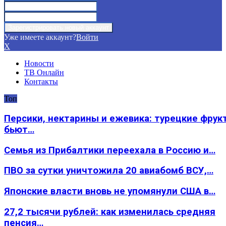
Уже имеете аккаунт?
Войти
X
Новости
ТВ Онлайн
Контакты
Топ
Персики, нектарины и ежевика: турецкие фрук
бьют…
Семья из Прибалтики переехала в Россию и…
ПВО за сутки уничтожила 20 авиабомб ВСУ,…
Японские власти вновь не упомянули США в…
27,2 тысячи рублей: как изменилась средняя
пенсия…