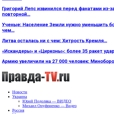
Григорий Лепс извинился перед фанатами из-з
повторной…
Ученые: Население Земли нужно уменьшить б
чем…
Литва осталась ни с чем: Хитрость Кремля…
«Искандеры» и «Цирконы»: более 35 ракет уда
Армию увеличили на 27 000 человек: Минобор
Новости
Украина
Юрий Подоляка — ВИДЕО
Михаил Онуфриенко — Видео
Россия