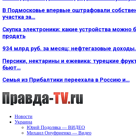
В Подмосковье впервые оштрафовали собстве
участка за…
Скупка электроники: какие устройства можно 
продать
934 млрд руб. за месяц: нефтегазовые доходы
Персики, нектарины и ежевика: турецкие фрук
бьют…
Семья из Прибалтики переехала в Россию и…
Новости
Украина
Юрий Подоляка — ВИДЕО
Михаил Онуфриенко — Видео