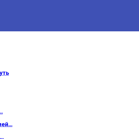
уть
…
ией…
о…