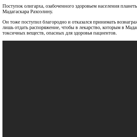
Поступок олигарха, озабоченного здоровьем населения планет
Мадагаскара Рахоэлину.
Он тоже поступил благородно и отказался принимать возна
г
ра
лишь отдать распоряжение, чтобы в лекарство, которым в Мад
токсичных веществ, опасных для здоровья
пациентов
.