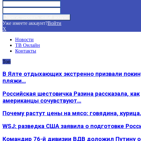
Уже имеете аккаунт?
Войти
X
Новости
ТВ Онлайн
Контакты
Топ
В Ялте отдыхающих экстренно призвали покин
пляжи…
Российская шестовичка Разина рассказала, как
американцы сочувствуют…
Почему растут цены на мясо: говядина, курица
WSJ: разведка США заявила о подготовке Росс
Командир 76-й дивизии ВДВ доложил Путину 