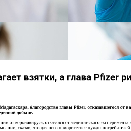
гает взятки, а глава Pfizer 
 Мадагаскара, б
лагородство главы
Pfizer,
отказавшегося от в
еденной добыче.
кцин от коронавируса, отказался от медицинского эксперимента 
омпании, сказав, что для него приоритетнее нужды потребителей