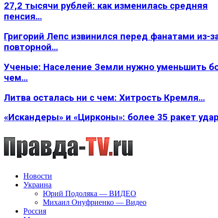
27,2 тысячи рублей: как изменилась средняя
пенсия…
Григорий Лепс извинился перед фанатами из-з
повторной…
Ученые: Население Земли нужно уменьшить б
чем…
Литва осталась ни с чем: Хитрость Кремля…
«Искандеры» и «Цирконы»: более 35 ракет уда
Новости
Украина
Юрий Подоляка — ВИДЕО
Михаил Онуфриенко — Видео
Россия