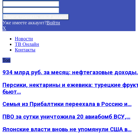
Уже имеете аккаунт?
Войти
X
Новости
ТВ Онлайн
Контакты
Топ
934 млрд руб. за месяц: нефтегазовые доходы
Персики, нектарины и ежевика: турецкие фрук
бьют…
Семья из Прибалтики переехала в Россию и…
ПВО за сутки уничтожила 20 авиабомб ВСУ,…
Японские власти вновь не упомянули США в…