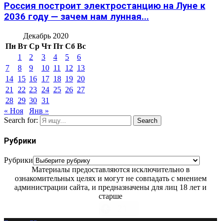
Россия построит электростанцию на Луне к
2036 году — зачем нам лунная...
Декабрь 2020
Пн
Вт
Ср
Чт
Пт
Сб
Вс
1
2
3
4
5
6
7
8
9
10
11
12
13
14
15
16
17
18
19
20
21
22
23
24
25
26
27
28
29
30
31
« Ноя
Янв »
Search for:
Search
Рубрики
Рубрики
Материалы предоставляются исключительно в
ознакомительных целях и могут не совпадать с мнением
администрации сайта, и предназначены для лиц 18 лет и
старше