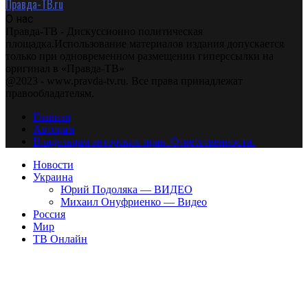
Правда-ТВ.ru
О нас
Правда-ТВ - Дискуссионно политическая
площадка.Использование материалов издания допускается
только при одновременном размещении гиперссылки на
оригинал в «Правда-ТВ»
@2023 - www.pravda-tv.ru. Все права принадлежат
правообладателям.
Главная
Авторам
Владельцам авторских прав. Ответственности.
Новости
Украина
Юрий Подоляка — ВИДЕО
Михаил Онуфриенко — Видео
Россия
Мир
ТВ Онлайн