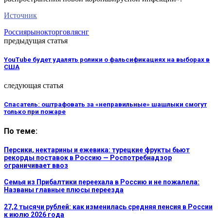
Источник
Россия
рынок
торговля
снг
предыдущая статья
YouTube будет удалять ролики о фальсификациях на выборах в
США
следующая статья
Спасатель: оштрафовать за «неправильные» шашлыки смогут
только при пожаре
По теме:
Персики, нектарины и ежевика: турецкие фрукты бьют
рекорды поставок в Россию — Роспотребнадзор
ограничивает ввоз
Семья из Прибалтики переехала в Россию и не пожалела:
Названы главные плюсы переезда
27,2 тысячи рублей: как изменилась средняя пенсия в России
к июлю 2026 года