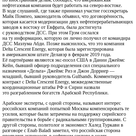
нефтегазовая компания будет работать на северо-востоке.
В ходе слушаний, где также принимал участие госсекретарь
Майк Помпео, законодатель объявил, что договорённость,
которая касается модернизации двух нефтеперерабатывающих
заводов к востоку от Евфрата, была достигнута
с руководством ДСС. При этом Грэм сослался
на ту информацию, которую он лично получил от командира
ДСС Мазлума Абди. Позже выяснилось, что это компания
Delta Crescent Energy, которая была зарегистрирована
в американском штате Делавэр в феврале 2019 года.
Её партнёрами являются экс-посол США в Дании Джеймс
Кейн, бывший офицер подразделения сил специального
назначения «Дельта» Джеймс Риз и Джон Дорриер —
младший, бывший руководитель Gulfsands. Комментируя
контракт с Delta Crescent Energy, межведомственные
координационные штабы РФ и Сирии назвали
это разграблением богатств Арабской Республики.
Арабские эксперты, с одной стороны, называют интерес
российских компаний попыткой Москвы компенсировать те
усилия, которые были затрачены на поддержку сирийского
правительства в борьбе с радикальными группировками. С
другой стороны, политолог и экономист Халед Туркави в
разговоре с Enab Baladi заметил, что российская сторона
проявляет активность в нефтяном секторе в целях