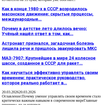
Как в конце 1980-х в СССР возродилось
масонское движение: скрытые процессы,
международные...
Почему в детстве лето длилось вечно:
Учёный нашёл ответ в том, как...
Астронавт признался, загадочная болезнь
лишила речи и пришлось эвакуировать МКС
МАЗ-7907: Крупнейшее в мире 24 колесное
шасси, созданное в СССР для ракет...
Как научиться эффективно управлять своим
временем: практическое руководство,
которое реально работает в...
20.03.2026
20.03.2026
Оглавление:Почему умение управлять своим временем стало
критически важным навыком в современном миреГлавные
причины, из-за которых...