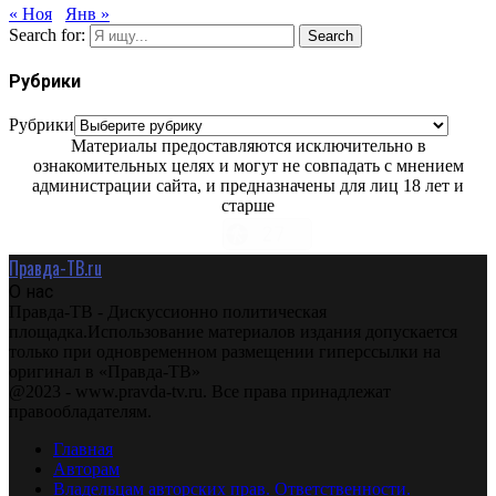
« Ноя
Янв »
Search for:
Search
Рубрики
Рубрики
Материалы предоставляются исключительно в
ознакомительных целях и могут не совпадать с мнением
администрации сайта, и предназначены для лиц 18 лет и
старше
Правда-ТВ.ru
О нас
Правда-ТВ - Дискуссионно политическая
площадка.Использование материалов издания допускается
только при одновременном размещении гиперссылки на
оригинал в «Правда-ТВ»
@2023 - www.pravda-tv.ru. Все права принадлежат
правообладателям.
Главная
Авторам
Владельцам авторских прав. Ответственности.