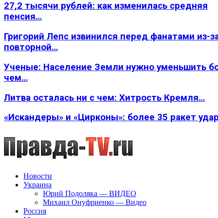
27,2 тысячи рублей: как изменилась средняя
пенсия…
Григорий Лепс извинился перед фанатами из-з
повторной…
Ученые: Население Земли нужно уменьшить б
чем…
Литва осталась ни с чем: Хитрость Кремля…
«Искандеры» и «Цирконы»: более 35 ракет уда
Новости
Украина
Юрий Подоляка — ВИДЕО
Михаил Онуфриенко — Видео
Россия