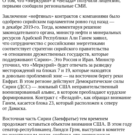
О том, что «Меркурий» и «Велада» получили лицензию,
первыми сообщили региональные СМИ.
Заключение «нефтяных» контрактов с компаниями было
одобрено сирийским парламентом ровно год назад —
в декабре 2019-го. Тогда, комментируя решение
законодательного органа, министр нефти и минеральных
ресурсов Арабской Республики Али Ганем заявил,
что сотрудничество с российскими энергетиками
соответствует стратегии сирийского правительства
«в отношении дружественных государств, которые
поддерживают Сирию». Это Россия и Иран. Министр
уточнил, что «Меркурий» будет отвечать за разведку
месторождений на блоках 7 и 19, которые находятся
в довольно проблемной зоне — на восточном берегу реки
Евфрат. В этом регионе действуют Демократические силы
Сирии (ДСС) — лояльный США неправительственный
военизированный альянс, в котором преобладают курдские
формирования. Контракт с «Веладой», как обращал внимание
Ганем, касается блока 23, который расположен к северу
от Дамаска.
Восточная часть Сирии (Заевфратье) тем временем
продолжает оставаться объектом внимания США. В этом году
сенатор-республиканец Линдси Грэм, выступая в комитете
по иностранным делам, сообщил, что американская