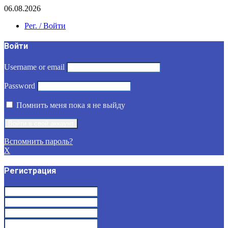
06.08.2026
Рег. / Войти
Войти
Username or email
Password
Помнить меня пока я не выйду
Вспомнить пароль?
X
Регистрация