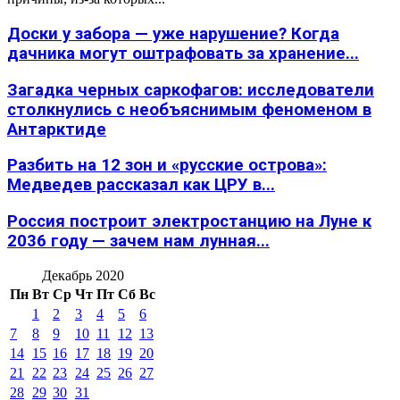
Доски у забора — уже нарушение? Когда
дачника могут оштрафовать за хранение...
Загадка черных саркофагов: исследователи
столкнулись с необъяснимым феноменом в
Антарктиде
Разбить на 12 зон и «русские острова»:
Медведев рассказал как ЦРУ в...
Россия построит электростанцию на Луне к
2036 году — зачем нам лунная...
Декабрь 2020
Пн
Вт
Ср
Чт
Пт
Сб
Вс
1
2
3
4
5
6
7
8
9
10
11
12
13
14
15
16
17
18
19
20
21
22
23
24
25
26
27
28
29
30
31