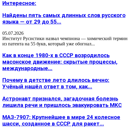
Интересное:
Найдены пять самых длинных слов русского
языка — от 29 до 55...
05.07.2026
Институт Русистики назвал чемпиона — химический термин
из патента на 55 букв, который уже обогнал...
Как в конце 1980-х в СССР возродилось
масонское движение: скрытые процессы,
международные...
Почему в детстве лето длилось вечно:
Учёный нашёл ответ в том, как...
Астронавт признался, загадочная болезнь
лишила речи и пришлось эвакуировать МКС
МАЗ-7907: Крупнейшее в мире 24 колесное
шасси, созданное в СССР для ракет...