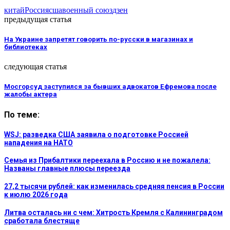
китай
Россия
сша
военный союз
дзен
предыдущая статья
На Украине запретят говорить по-русски в магазинах и
библиотеках
следующая статья
Мосгорсуд заступился за бывших адвокатов Ефремова после
жалобы актера
По теме:
WSJ: разведка США заявила о подготовке Россией
нападения на НАТО
Семья из Прибалтики переехала в Россию и не пожалела:
Названы главные плюсы переезда
27,2 тысячи рублей: как изменилась средняя пенсия в России
к июлю 2026 года
Литва осталась ни с чем: Хитрость Кремля с Калининградом
сработала блестяще