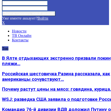
Уже имеете аккаунт?
Войти
X
Новости
ТВ Онлайн
Контакты
Топ
В Ялте отдыхающих экстренно призвали покин
пляжи…
Российская шестовичка Разина рассказала, как
американцы сочувствуют…
Почему растут цены на мясо: говядина, курица
WSJ: разведка США заявила о подготовке Росс
Командир 76-й дивизии ВДВ доложил Путину 