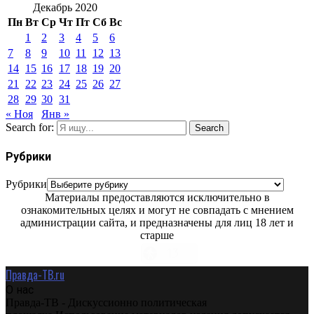
Декабрь 2020
Пн
Вт
Ср
Чт
Пт
Сб
Вс
1
2
3
4
5
6
7
8
9
10
11
12
13
14
15
16
17
18
19
20
21
22
23
24
25
26
27
28
29
30
31
« Ноя
Янв »
Search for:
Search
Рубрики
Рубрики
Материалы предоставляются исключительно в
ознакомительных целях и могут не совпадать с мнением
администрации сайта, и предназначены для лиц 18 лет и
старше
Правда-ТВ.ru
О нас
Правда-ТВ - Дискуссионно политическая