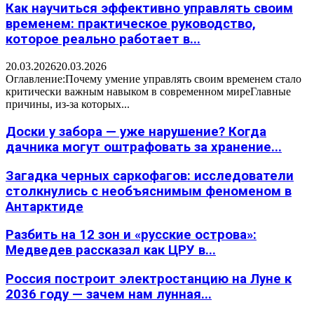
Как научиться эффективно управлять своим
временем: практическое руководство,
которое реально работает в...
20.03.2026
20.03.2026
Оглавление:Почему умение управлять своим временем стало
критически важным навыком в современном миреГлавные
причины, из-за которых...
Доски у забора — уже нарушение? Когда
дачника могут оштрафовать за хранение...
Загадка черных саркофагов: исследователи
столкнулись с необъяснимым феноменом в
Антарктиде
Разбить на 12 зон и «русские острова»:
Медведев рассказал как ЦРУ в...
Россия построит электростанцию на Луне к
2036 году — зачем нам лунная...