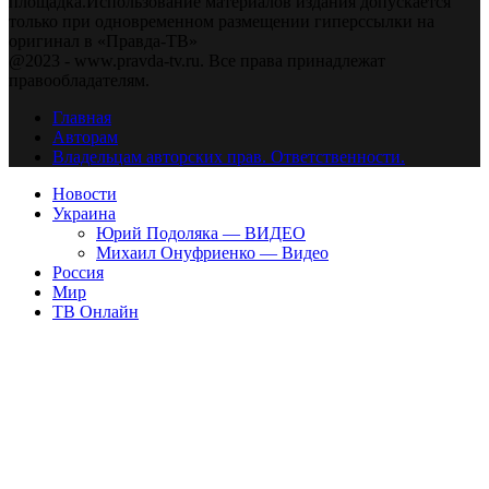
площадка.Использование материалов издания допускается
только при одновременном размещении гиперссылки на
оригинал в «Правда-ТВ»
@2023 - www.pravda-tv.ru. Все права принадлежат
правообладателям.
Главная
Авторам
Владельцам авторских прав. Ответственности.
Новости
Украина
Юрий Подоляка — ВИДЕО
Михаил Онуфриенко — Видео
Россия
Мир
ТВ Онлайн