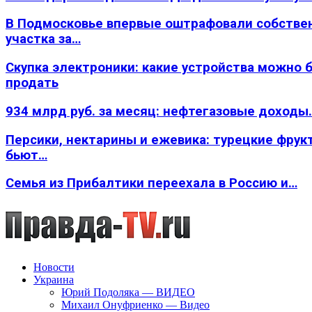
В Подмосковье впервые оштрафовали собстве
участка за…
Скупка электроники: какие устройства можно 
продать
934 млрд руб. за месяц: нефтегазовые доходы
Персики, нектарины и ежевика: турецкие фрук
бьют…
Семья из Прибалтики переехала в Россию и…
Новости
Украина
Юрий Подоляка — ВИДЕО
Михаил Онуфриенко — Видео