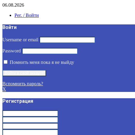
06.08.2026
Рег. / Войти
Войти
Username or email
Password
Помнить меня пока я не выйду
Вспомнить пароль?
X
Регистрация