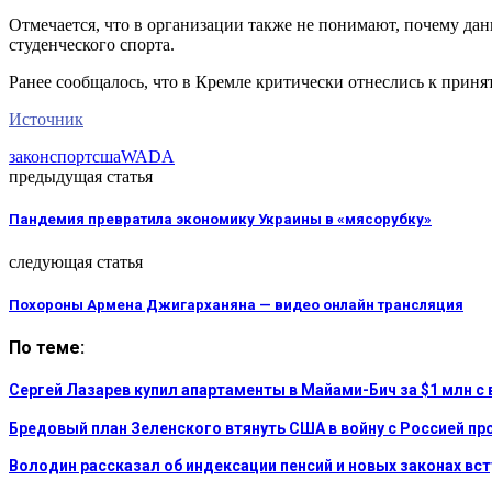
Отмечается, что в организации также не понимают, почему да
студенческого спорта.
Ранее сообщалось, что в Кремле критически отнеслись к прин
Источник
закон
спорт
сша
WADA
предыдущая статья
Пандемия превратила экономику Украины в «мясорубку»
следующая статья
Похороны Армена Джигарханяна — видео онлайн трансляция
По теме:
Сергей Лазарев купил апартаменты в Майами-Бич за $1 млн с 
Бредовый план Зеленского втянуть США в войну с Россией пр
Володин рассказал об индексации пенсий и новых законах вст