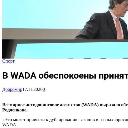
Спорт
В WADA обеспокоены принят
Добромир
17.11.2020
0
Всемирное антидопинговое агентство (WADA) выразило об
Родченкова.
«Это может привести к дублированию законов в разных юрисдик
WADA.