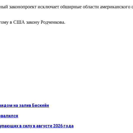
нный законопроект исключает обширные области американского с
ятому в США закону Родченкова.
видом на залив Бискейн
овалился
упающих в силу в августе 2026 года