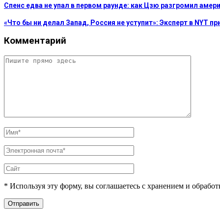
Спенс едва не упал в первом раунде: как Цзю разгромил амер
«Что бы ни делал Запад, Россия не уступит»: Эксперт в NYT п
Комментарий
* Используя эту форму, вы соглашаетесь с хранением и обрабо