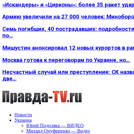
«Искандеры» и «Цирконы»: более 35 ракет уда
Армию увеличили на 27 000 человек: Минобор
Семь погибших, 40 пострадавших: подробности
по…
Мишустин анонсировал 12 новых курортов в р
Москва готова к переговорам по Украине, но…
Несчастный случай или преступление: СК назв
две…
Новости
Украина
Юрий Подоляка — ВИДЕО
Михаил Онуфриенко — Видео