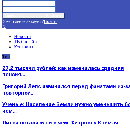
Уже имеете аккаунт?
Войти
X
Новости
ТВ Онлайн
Контакты
Топ
27,2 тысячи рублей: как изменилась средняя
пенсия…
Григорий Лепс извинился перед фанатами из-з
повторной…
Ученые: Население Земли нужно уменьшить б
чем…
Литва осталась ни с чем: Хитрость Кремля…