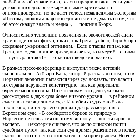
любой другой стране мира, власти предпочитают вести уже
устоявшийся диалог с «карманными» критиками и
оппозиционерами, но не дают голоса независимым экспертам.
«Поэтому экологам надо объединяться и не думать о том, что
об этом скажут власть и медиа», — пояснил Бьорк.
Относительно тенденции появления на экологической сцене
крайне одиозных фигур, таких, как Грета Тунберг, Торд Бьорн
сохраняет умеренный оптимизм. «Если к таким типам, как
Грета, молодежь в мире прислушивается, то и черт бы с ними
— пусть работают!» — отметил шведский эксперт.
В рамках пресс-конференции выступил также датский
эксперт-эколог Асбьорн Валь, который рассказал о том, что в
Норвегии экологии пытаются через суд доказать, что власти
их страны нарушают конституцию, так как разрешили
бурение морского дна. По его словам, это дело уже было
рассмотрено в двух суда более низкого уровня — в районном
суде и в апелляционном суде. И в обоих судах оно было
проиграно, но теперь его приняли для рассмотрения в
Верховном суде. «В сообществе борцов за природу в
Норвегии нет согласия по этому вопросу, — констатировал
эксперт. — Некоторые считают, что было ошибкой пойти
судебным путем, так как если суд примет решение не в пользу
экологов, это станет их окончательным проигрышем. Но если