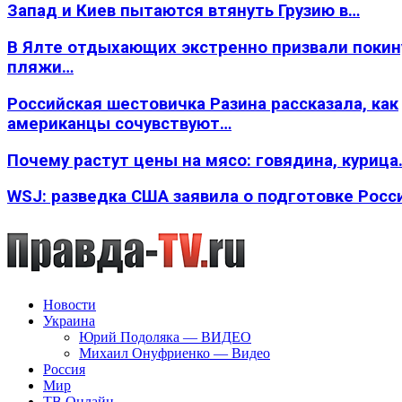
Запад и Киев пытаются втянуть Грузию в…
В Ялте отдыхающих экстренно призвали покин
пляжи…
Российская шестовичка Разина рассказала, как
американцы сочувствуют…
Почему растут цены на мясо: говядина, курица
WSJ: разведка США заявила о подготовке Росс
Новости
Украина
Юрий Подоляка — ВИДЕО
Михаил Онуфриенко — Видео
Россия
Мир
ТВ Онлайн