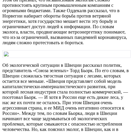
противостоять крупным промышленным компаниям с
огромными бюджетами. Также Оддекалв рассказал, что в
Норвегии набирает обороты борьба против ветряной
энергетики, хотя государство мешает вести эту борьбу и
ограничивает доступ людей к информации. По словам
эколога, власти, продвигающие ветроэнергетику понимают,
что из-за ограничений, вызванных пандемией коронавируса,
людям сложно протестовать и бороться.
Об экологической ситуации в Швеции рассказал политик,
представитель «Союза зеленых» Торд Бьорк. По его словам, в
Швеции сложилась тягостная ситуация с лесами, которых
остается все меньше. «Швеция представляет собой модель
капиталистически-империалистического развития, при
которой лесная индустрия стала полностью коммерческой, —
посетовал Бьорк. — И хотя в России еще есть дикие леса, у
нас же их почти не осталось. При этом Швеция очень
агрессивная страна, и ее МИД очень негативно относится к
России». Между тем, по словам Бьорка, люди в Швеции
начинают все чаще задумываться об экологических
проблемах, которые смыкаются с опасностью истребления
человечества. Но, как пояснил эколог, в Швеции, как и в