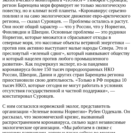
регион Баренцева моря формирует не только экологическую
повестку, но и климат всей планеты. «Коронавирус серьезно
повлиял и на само экологическое движение евро-арктического
региона, — сказал Суровцев. — Проблемы остались и растут.
Они носят общий характер — что у России, что у Норвегии,
Финляндии и Швеции. Основные проблемы — это рудники
Норвегии, которые множатся и сбрасывают отходы в
северные моря, это массовые объекты ветряной энергетики —
против ник активно выступают малые народы Севера. Это и
пресловутый «зеленый сдвиг», который навязывают обществу
и который нацелен против любого промышленного
развития». Как подчеркнул эксперт, из-за пандемии
коронавируса более 150 тысяч природоохранных НКО
России, Швеции, Дании и других стран Баренцева региона
приостановили свою деятельность. «Только в РФ порядка 10
тысяч НКО, которые сегодня не могут работать в условиях
отсутствия государственной и частной поддержки», —
констатировал Суровцев.
С ним согласился норвежский эколог, представитель
организации «Зеленые воины Норвегии» Рубен Оддекалв. Он
рассказал, что экономический кризис, вызванный
распространением коронавируса, сильно задел независимые
экологические организации. «Мы работаем в связке с
многими партнерами, которые также сейчас во многом