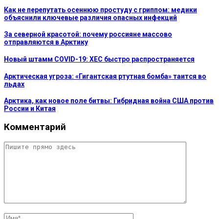
Как не перепутать осеннюю простуду с гриппом: медики
объяснили ключевые различия опасных инфекций
За северной красотой: почему россияне массово
отправляются в Арктику
Новый штамм COVID-19: XEC быстро распространяется
Арктическая угроза: «Гигантская ртутная бомба» таится во
льдах
Арктика, как новое поле битвы: Гибридная война США против
России и Китая
Комментарий