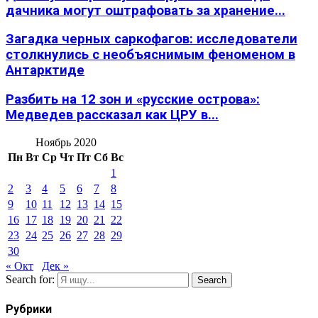
дачника могут оштрафовать за хранение...
Загадка черных саркофагов: исследователи
столкнулись с необъяснимым феноменом в
Антарктиде
Разбить на 12 зон и «русские острова»:
Медведев рассказал как ЦРУ в...
Ноябрь 2020
Пн
Вт
Ср
Чт
Пт
Сб
Вс
1
2
3
4
5
6
7
8
9
10
11
12
13
14
15
16
17
18
19
20
21
22
23
24
25
26
27
28
29
30
« Окт
Дек »
Search for:
Search
Рубрики