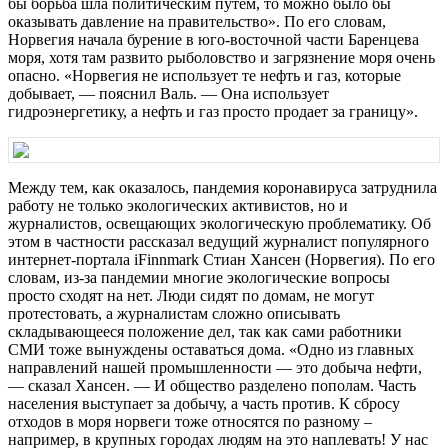
бы борьба шла политическим путем, то можно было бы
оказывать давление на правительство». По его словам,
Норвегия начала бурение в юго-восточной части Баренцева
моря, хотя там развито рыболовство и загрязнение моря очень
опасно. «Норвегия не использует те нефть и газ, которые
добывает, — пояснил Валь. — Она использует
гидроэнергетику, а нефть и газ просто продает за границу».
Между тем, как оказалось, пандемия коронавируса затруднила
работу не только экологических активистов, но и
журналистов, освещающих экологическую проблематику. Об
этом в частности рассказал ведущий журналист популярного
интернет-портала iFinnmark Стиан Хансен (Норвегия). По его
словам, из-за пандемии многие экологические вопросы
просто сходят на нет. Люди сидят по домам, не могут
протестовать, а журналистам сложно описывать
складывающееся положение дел, так как сами работники
СМИ тоже вынуждены оставаться дома. «Одно из главных
направлений нашей промышленности — это добыча нефти,
— сказал Хансен. — И общество разделено пополам. Часть
населения выступает за добычу, а часть против. К сбросу
отходов в моря норвеги тоже относятся по разному –
например, в крупных городах людям на это наплевать! У нас