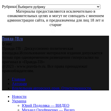
Рубрики
Материалы предоставляются исключительно в
ознакомительных целях и могут не совпадать с мнением
администрации сайта, и предназначены для лиц 18 лет и
старше
Правда-ТВ.ru
О нас
Правда-ТВ - Дискуссионно политическая
площадка.Использование материалов издания допускается
только при одновременном размещении гиперссылки на
оригинал в «Правда-ТВ»
@2023 - www.pravda-tv.ru. Все права принадлежат
правообладателям.
Главная
Авторам
Владельцам авторских прав. Ответственности.
Новости
Украина
Юрий Подоляка — ВИДЕО
Михаил Онуфриенко — Видео