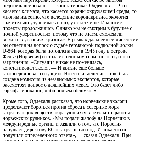
недофинансированы, — констатировал Оддекалв. — Что
касается климата, что касается охраны окружающей среды, то
многим известно, что вследствие коронакризиса экология
значительно улучшилась и воздух стал чище. И многие
проекты продолжились. Однако мы не смотрим в будущее с
полной уверенностью, потому что не знаем, сможем ли
выжить в условиях кризиса». В рамках дальнейшей дискуссии
он ответил на вопрос о судьбе германской подводной лодки
U-864, которая была потоплена еще в 1945 году в острова
Федье (Норвегия) и стала источником серьезного ртутного
загрязнения. «Ситуация никак не поменялась, —
констатировал эколог. — И кризис еще больше
законсервировал ситуацию. Но есть изменение – так, была
создана комиссия из независимых экспертов, которые
рассмотрят вопрос о дальнейших мерах. Это будет либо
саркофагирование, либо подъем обломков».
Кроме того, Оддекалв рассказал, что норвежские экологи
продолжают бороться против сброса в северные моря
загрязняющих веществ, образующихся в результате работы
норвежских рудников. «Мы подали жалобу на Норвегию в
международные органы и заявили о том, что Норвегия
нарушает директиву ЕС о загрязнении вод. И пока что не
получили определенного ответа», — сказал Оддекалв. При
этом он признал, что независимым экологам сложно