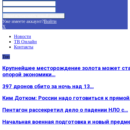
Уже имеете аккаунт?
Войти
X
Новости
ТВ Онлайн
Контакты
Топ
Крупнейшее месторождение золота может ст
опорой экономики…
397 дронов сбито за ночь над 13…
Ким Дотком: России надо готовиться к прямо
Пентагон рассекретил дело о падении НЛО с…
Начальная военная подготовка и новый предм