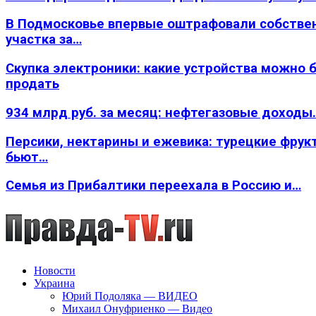
В Подмосковье впервые оштрафовали собстве
участка за…
Скупка электроники: какие устройства можно 
продать
934 млрд руб. за месяц: нефтегазовые доходы
Персики, нектарины и ежевика: турецкие фрук
бьют…
Семья из Прибалтики переехала в Россию и…
Новости
Украина
Юрий Подоляка — ВИДЕО
Михаил Онуфриенко — Видео