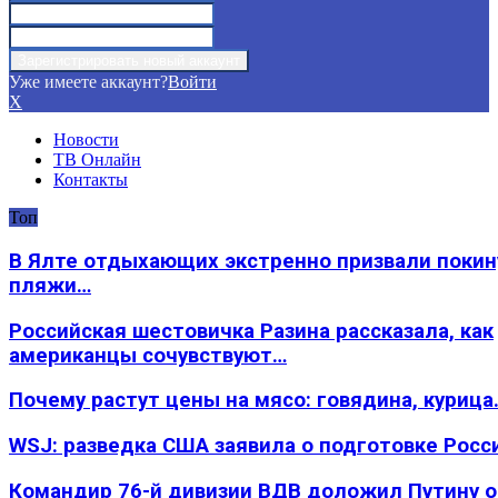
Уже имеете аккаунт?
Войти
X
Новости
ТВ Онлайн
Контакты
Топ
В Ялте отдыхающих экстренно призвали покин
пляжи…
Российская шестовичка Разина рассказала, как
американцы сочувствуют…
Почему растут цены на мясо: говядина, курица
WSJ: разведка США заявила о подготовке Росс
Командир 76-й дивизии ВДВ доложил Путину 