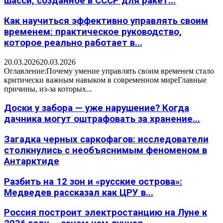
шасси, созданное в СССР для ракет...
Как научиться эффективно управлять своим
временем: практическое руководство,
которое реально работает в...
20.03.2026
20.03.2026
Оглавление:Почему умение управлять своим временем стало
критически важным навыком в современном миреГлавные
причины, из-за которых...
Доски у забора — уже нарушение? Когда
дачника могут оштрафовать за хранение...
Загадка черных саркофагов: исследователи
столкнулись с необъяснимым феноменом в
Антарктиде
Разбить на 12 зон и «русские острова»:
Медведев рассказал как ЦРУ в...
Россия построит электростанцию на Луне к