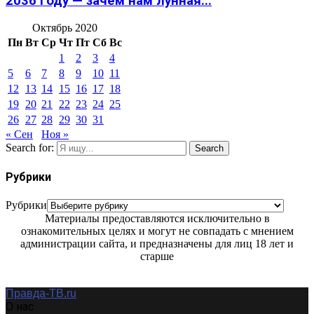
2036 году — зачем нам лунная...
Октябрь 2020
Пн
Вт
Ср
Чт
Пт
Сб
Вс
1
2
3
4
5
6
7
8
9
10
11
12
13
14
15
16
17
18
19
20
21
22
23
24
25
26
27
28
29
30
31
« Сен
Ноя »
Search for:
Search
Рубрики
Рубрики
Материалы предоставляются исключительно в
ознакомительных целях и могут не совпадать с мнением
администрации сайта, и предназначены для лиц 18 лет и
старше
Правда-ТВ.ru
О нас