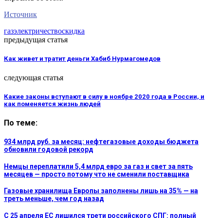
Источник
газ
электричество
скидка
предыдущая статья
Как живет и тратит деньги Хабиб Нурмагомедов
следующая статья
Какие законы вступают в силу в ноябре 2020 года в России, и
как поменяется жизнь людей
По теме:
934 млрд руб. за месяц: нефтегазовые доходы бюджета
обновили годовой рекорд
Немцы переплатили 5,4 млрд евро за газ и свет за пять
месяцев — просто потому что не сменили поставщика
Газовые хранилища Европы заполнены лишь на 35% — на
треть меньше, чем год назад
С 25 апреля ЕС лишился трети российского СПГ: полный