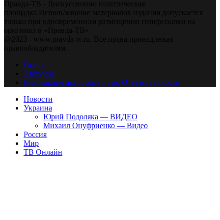
Правда-ТВ - Дискуссионно политическая
площадка.Использование материалов издания допускается
только при одновременном размещении гиперссылки на
оригинал в «Правда-ТВ»
@2023 - www.pravda-tv.ru. Все права принадлежат
правообладателям.
Главная
Авторам
Владельцам авторских прав. Ответственности.
Новости
Украина
Юрий Подоляка — ВИДЕО
Михаил Онуфриенко — Видео
Россия
Мир
ТВ Онлайн