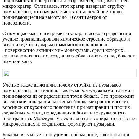
поднимается к поверхности и разрывается, создавая на ней
микро-кратер. Стягиваясь, этот кратер извергает струйку
шампанского, которая разлетается на мельчайшие капли,
поднимающиеся на высоту до 10 сантиметров от
поверхности.
С помощью масс-спектрометра ультра-высокого разрешения
учёные проанализировали химическое строение образцов и
выяснили, что пузырьки шампанского наполнены
«поверхностно-активными» молекулами, среди которых –
сотни ароматических, создающих облако аромата над бокалом
шампанского.
Учёные также выяснили, почему струйки из пузырьков
шампанского, поэтично называемые «жемчужными нитями»,
поднимаются из определённых точек бокала. Это происходит
вследствие попадания на стенки бокала микроскопических
ворсинок от кухонного полотенца при натирании и прочих
случайных частиц, попадающих в бокал из окружающего
пространства. Молекулы углекислого газа собираются на этих
микрочастицах и, соединяясь, формируют пузырьки.
Бокалы, вымытые в посудомоечной машине, в которой они