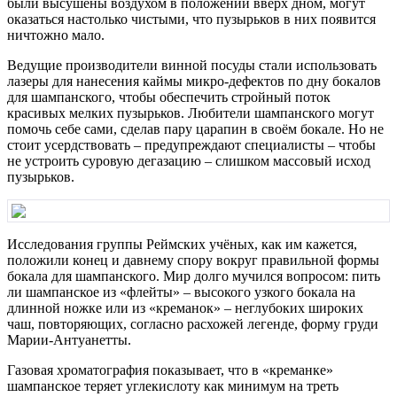
были высушены воздухом в положении вверх дном, могут
оказаться настолько чистыми, что пузырьков в них появится
ничтожно мало.
Ведущие производители винной посуды стали использовать
лазеры для нанесения каймы микро-дефектов по дну бокалов
для шампанского, чтобы обеспечить стройный поток
красивых мелких пузырьков. Любители шампанского могут
помочь себе сами, сделав пару царапин в своём бокале. Но не
стоит усердствовать – предупреждают специалисты – чтобы
не устроить суровую дегазацию – слишком массовый исход
пузырьков.
Исследования группы Реймских учёных, как им кажется,
положили конец и давнему спору вокруг правильной формы
бокала для шампанского. Мир долго мучился вопросом: пить
ли шампанское из «флейты» – высокого узкого бокала на
длинной ножке или из «креманок» – неглубоких широких
чаш, повторяющих, согласно расхожей легенде, форму груди
Марии-Антуанетты.
Газовая хроматография показывает, что в «креманке»
шампанское теряет углекислоту как минимум на треть