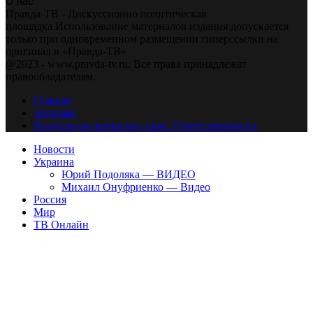
О нас
Правда-ТВ - Дискуссионно политическая
площадка.Использование материалов издания допускается
только при одновременном размещении гиперссылки на
оригинал в «Правда-ТВ»
@2023 - www.pravda-tv.ru. Все права принадлежат
правообладателям.
Главная
Авторам
Владельцам авторских прав. Ответственности.
Новости
Украина
Юрий Подоляка — ВИДЕО
Михаил Онуфриенко — Видео
Россия
Мир
ТВ Онлайн