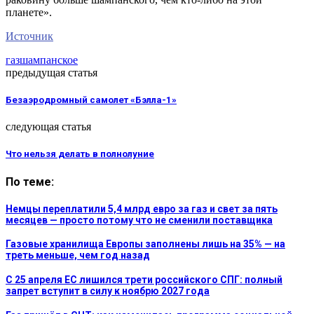
планете».
Источник
газ
шампанское
предыдущая статья
Безаэродромный самолет «Бэлла-1»
следующая статья
Что нельзя делать в полнолуние
По теме:
Немцы переплатили 5,4 млрд евро за газ и свет за пять
месяцев — просто потому что не сменили поставщика
Газовые хранилища Европы заполнены лишь на 35% — на
треть меньше, чем год назад
С 25 апреля ЕС лишился трети российского СПГ: полный
запрет вступит в силу к ноябрю 2027 года