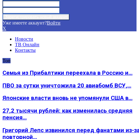
Уже имеете аккаунт?
Войти
X
Новости
ТВ Онлайн
Контакты
Топ
Семья из Прибалтики переехала в Россию и…
ПВО за сутки уничтожила 20 авиабомб ВСУ,…
Японские власти вновь не упомянули США в…
27,2 тысячи рублей: как изменилась средняя
пенсия…
Григорий Лепс извинился перед фанатами из-з
повторной…