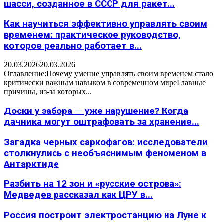
шасси, созданное в СССР для ракет...
Как научиться эффективно управлять своим
временем: практическое руководство,
которое реально работает в...
20.03.2026
20.03.2026
Оглавление:Почему умение управлять своим временем стало
критически важным навыком в современном миреГлавные
причины, из-за которых...
Доски у забора — уже нарушение? Когда
дачника могут оштрафовать за хранение...
Загадка черных саркофагов: исследователи
столкнулись с необъяснимым феноменом в
Антарктиде
Разбить на 12 зон и «русские острова»:
Медведев рассказал как ЦРУ в...
Россия построит электростанцию на Луне к