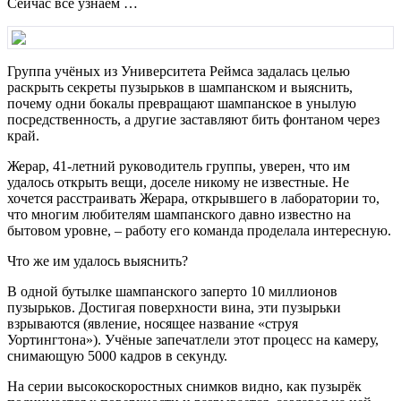
Сейчас все узнаем …
Группа учёных из Университета Реймса задалась целью
раскрыть секреты пузырьков в шампанском и выяснить,
почему одни бокалы превращают шампанское в унылую
посредственность, а другие заставляют бить фонтаном через
край.
Жерар, 41-летний руководитель группы, уверен, что им
удалось открыть вещи, доселе никому не известные. Не
хочется расстраивать Жерара, открывшего в лаборатории то,
что многим любителям шампанского давно известно на
бытовом уровне, – работу его команда проделала интересную.
Что же им удалось выяснить?
В одной бутылке шампанского заперто 10 миллионов
пузырьков. Достигая поверхности вина, эти пузырьки
взрываются (явление, носящее название «струя
Уортингтона»). Учёные запечатлели этот процесс на камеру,
снимающую 5000 кадров в секунду.
На серии высокоскоростных снимков видно, как пузырёк