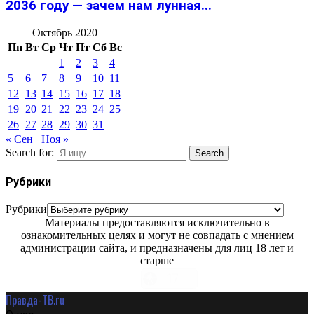
2036 году — зачем нам лунная...
Октябрь 2020
Пн
Вт
Ср
Чт
Пт
Сб
Вс
1
2
3
4
5
6
7
8
9
10
11
12
13
14
15
16
17
18
19
20
21
22
23
24
25
26
27
28
29
30
31
« Сен
Ноя »
Search for:
Search
Рубрики
Рубрики
Материалы предоставляются исключительно в
ознакомительных целях и могут не совпадать с мнением
администрации сайта, и предназначены для лиц 18 лет и
старше
Правда-ТВ.ru