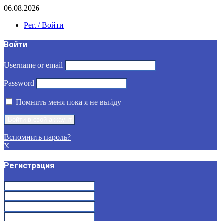
06.08.2026
Рег. / Войти
Войти
Username or email
Password
Помнить меня пока я не выйду
Вспомнить пароль?
X
Регистрация