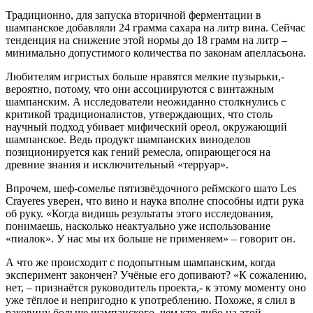
Традиционно, для запуска вторичной ферментации в
шампанское добавляли 24 грамма сахара на литр вина. Сейчас
тенденция на снижение этой нормы до 18 грамм на литр –
минимально допустимого количества по законам апелласьона.
Любителям игристых больше нравятся мелкие пузырьки,-
вероятно, потому, что они ассоциируются с винтажным
шампанским. А исследователи неожиданно столкнулись с
критикой традиционалистов, утверждающих, что столь
научный подход убивает мифический ореол, окружающий
шампанское. Ведь продукт шампанских виноделов
позиционируется как гений ремесла, опирающегося на
древние знания и исключительный «терруар».
Впрочем, шеф-сомелье пятизвёздочного реймского шато Les
Crayeres уверен, что вино и наука вполне способны идти рука
об руку. «Когда видишь результаты этого исследования,
понимаешь, насколько неактуально уже использование
«пиалок». У нас мы их больше не применяем» – говорит он.
А что же происходит с подопытным шампанским, когда
эксперимент закончен? Учёные его допивают? «К сожалению,
нет, – признаётся руководитель проекта,- к этому моменту оно
уже тёплое и непригодно к употреблению. Похоже, я слил в
раковину больше шампанского, чем кто-либо на этой