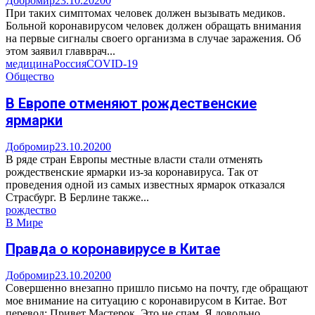
Добромир
23.10.2020
0
При таких симптомах человек должен вызывать медиков.
Больной коронавирусом человек должен обращать внимания
на первые сигналы своего организма в случае заражения. Об
этом заявил главврач...
медицина
Россия
COVID-19
Общество
В Европе отменяют рождественские
ярмарки
Добромир
23.10.2020
0
В ряде стран Европы местные власти стали отменять
рождественские ярмарки из-за коронавируса. Так от
проведения одной из самых известных ярмарок отказался
Страсбург. В Берлине также...
рождество
В Мире
Правда о коронавирусе в Китае
Добромир
23.10.2020
0
Совершенно внезапно пришло письмо на почту, где обращают
мое внимание на ситуацию с коронавирусом в Китае. Вот
перевод: Привет Мастерок. Это не спам. Я довольно...