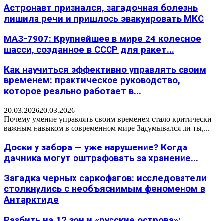
Астронавт признался, загадочная болезнь
лишила речи и пришлось эвакуировать МКС
МАЗ-7907: Крупнейшее в мире 24 колесное
шасси, созданное в СССР для ракет...
Как научиться эффективно управлять своим
временем: практическое руководство,
которое реально работает в...
20.03.2026
20.03.2026
Почему умение управлять своим временем стало критически
важным навыком в современном мире Задумывался ли ты,...
Доски у забора — уже нарушение? Когда
дачника могут оштрафовать за хранение...
Загадка черных саркофагов: исследователи
столкнулись с необъяснимым феноменом в
Антарктиде
Разбить на 12 зон и «русские острова»: