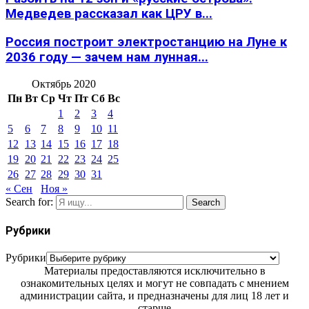
Медведев рассказал как ЦРУ в...
Россия построит электростанцию на Луне к
2036 году — зачем нам лунная...
Октябрь 2020
Пн
Вт
Ср
Чт
Пт
Сб
Вс
1
2
3
4
5
6
7
8
9
10
11
12
13
14
15
16
17
18
19
20
21
22
23
24
25
26
27
28
29
30
31
« Сен
Ноя »
Search for:
Search
Рубрики
Рубрики
Материалы предоставляются исключительно в
ознакомительных целях и могут не совпадать с мнением
администрации сайта, и предназначены для лиц 18 лет и
старше