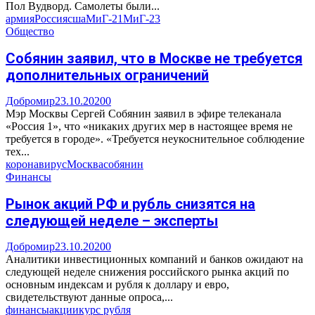
Пол Вудворд. Самолеты были...
армия
Россия
сша
МиГ-21
МиГ-23
Общество
Собянин заявил, что в Москве не требуется
дополнительных ограничений
Добромир
23.10.2020
0
Мэр Москвы Сергей Собянин заявил в эфире телеканала
«Россия 1», что «никаких других мер в настоящее время не
требуется в городе». «Требуется неукоснительное соблюдение
тех...
коронавирус
Москва
собянин
Финансы
Рынок акций РФ и рубль снизятся на
следующей неделе – эксперты
Добромир
23.10.2020
0
Аналитики инвестиционных компаний и банков ожидают на
следующей неделе снижения российского рынка акций по
основным индексам и рубля к доллару и евро,
свидетельствуют данные опроса,...
финансы
акции
курс рубля