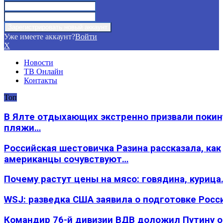
Уже имеете аккаунт?
Войти
X
Новости
ТВ Онлайн
Контакты
Топ
В Ялте отдыхающих экстренно призвали покин
пляжи…
Российская шестовичка Разина рассказала, как
американцы сочувствуют…
Почему растут цены на мясо: говядина, курица
WSJ: разведка США заявила о подготовке Росс
Командир 76-й дивизии ВДВ доложил Путину 