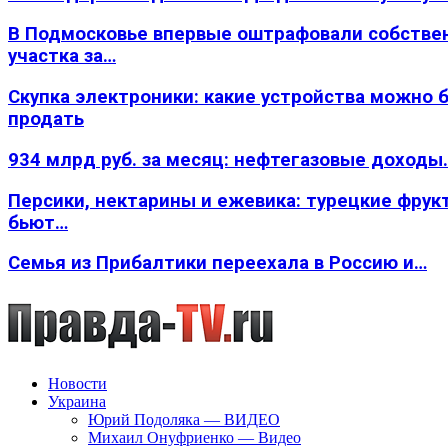
В Подмосковье впервые оштрафовали собстве
участка за…
Скупка электроники: какие устройства можно 
продать
934 млрд руб. за месяц: нефтегазовые доходы
Персики, нектарины и ежевика: турецкие фрук
бьют…
Семья из Прибалтики переехала в Россию и…
Новости
Украина
Юрий Подоляка — ВИДЕО
Михаил Онуфриенко — Видео