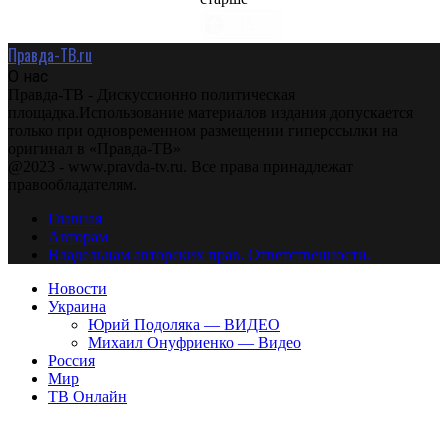
Правда-ТВ.ru
О нас
Правда-ТВ - Дискуссионно политическая
площадка.Использование материалов издания допускается
только при одновременном размещении гиперссылки на
оригинал в «Правда-ТВ»
@2023 - www.pravda-tv.ru. Все права принадлежат
правообладателям.
Главная
Авторам
Владельцам авторских прав. Ответственности.
Новости
Украина
Юрий Подоляка — ВИДЕО
Михаил Онуфриенко — Видео
Россия
Мир
ТВ Онлайн