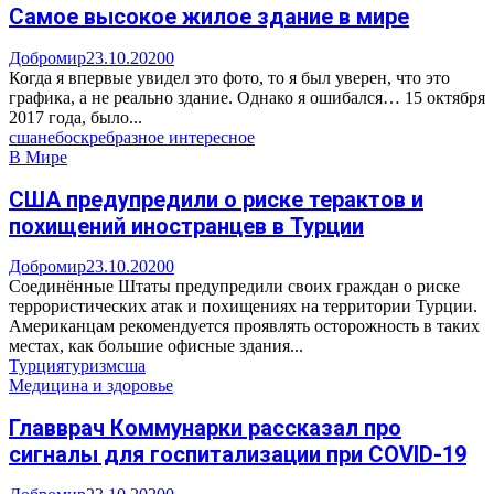
Самое высокое жилое здание в мире
Добромир
23.10.2020
0
Когда я впервые увидел это фото, то я был уверен, что это
графика, а не реально здание. Однако я ошибался… 15 октября
2017 года, было...
сша
небоскреб
разное интересное
В Мире
США предупредили о риске терактов и
похищений иностранцев в Турции
Добромир
23.10.2020
0
Соединённые Штаты предупредили своих граждан о риске
террористических атак и похищениях на территории Турции.
Американцам рекомендуется проявлять осторожность в таких
местах, как большие офисные здания...
Турция
туризм
сша
Медицина и здоровье
Главврач Коммунарки рассказал про
сигналы для госпитализации при COVID-19