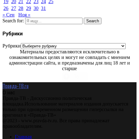
19
20
21
22
23
24
25
26
27
28
29
30
31
« Сен
Ноя »
Search for:
Search
Рубрики
Рубрики
Материалы предоставляются исключительно в
ознакомительных целях и могут не совпадать с мнением
администрации сайта, и предназначены для лиц 18 лет и
старше
Правда-ТВ.ru
О нас
Правда-ТВ - Дискуссионно политическая
площадка.Использование материалов издания допускается
только при одновременном размещении гиперссылки на
оригинал в «Правда-ТВ»
@2023 - www.pravda-tv.ru. Все права принадлежат
правообладателям.
Главная