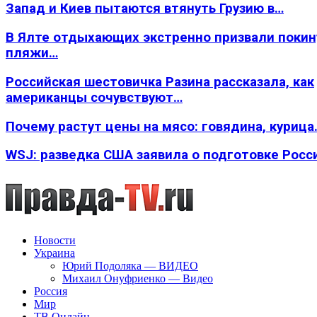
Запад и Киев пытаются втянуть Грузию в…
В Ялте отдыхающих экстренно призвали покин
пляжи…
Российская шестовичка Разина рассказала, как
американцы сочувствуют…
Почему растут цены на мясо: говядина, курица
WSJ: разведка США заявила о подготовке Росс
Новости
Украина
Юрий Подоляка — ВИДЕО
Михаил Онуфриенко — Видео
Россия
Мир
ТВ Онлайн