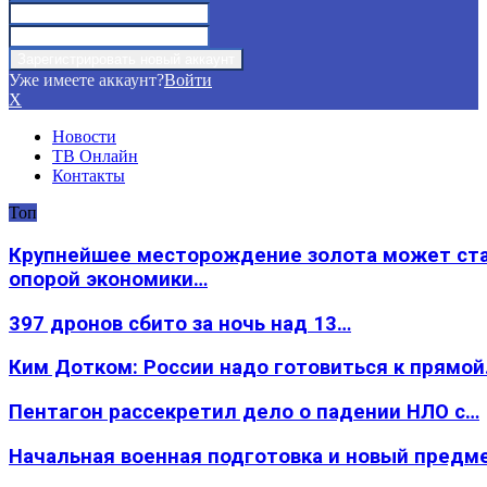
Уже имеете аккаунт?
Войти
X
Новости
ТВ Онлайн
Контакты
Топ
Крупнейшее месторождение золота может ст
опорой экономики…
397 дронов сбито за ночь над 13…
Ким Дотком: России надо готовиться к прямо
Пентагон рассекретил дело о падении НЛО с…
Начальная военная подготовка и новый предм