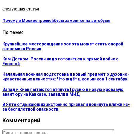
следующая статья
Почему в Москве троллейбусы заменяют на автобусы
По теме:
Крупнейшее месторождение золота может стать опорой
экономики России
Ким Дотком: России надо готовиться к прямой войне с
Европой
Начальная военная подготовка и новый предмет о духовно-
нравственных ценностях: Что ждёт школьников 1 сентября
Запад и Киев пытаются втянуть Грузию в новую кровавую
авантюру на Кавказе, заявили в МИД
В Ялте отдыхающих экстренно призвали покинуть пляжи из-
за беспилотной опасности
Комментарий