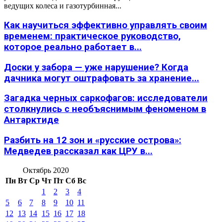
ведущих колеса и газотурбинная...
Как научиться эффективно управлять своим
временем: практическое руководство,
которое реально работает в...
Доски у забора — уже нарушение? Когда
дачника могут оштрафовать за хранение...
Загадка черных саркофагов: исследователи
столкнулись с необъяснимым феноменом в
Антарктиде
Разбить на 12 зон и «русские острова»:
Медведев рассказал как ЦРУ в...
Октябрь 2020
Пн
Вт
Ср
Чт
Пт
Сб
Вс
1
2
3
4
5
6
7
8
9
10
11
12
13
14
15
16
17
18