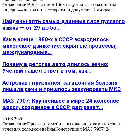
Оглавление:В Бразилии в 1963 году упала сфера с телом
внутри — пентагон рассекретили документыНаходка в...
Найдены пять самых длинных слов русского
языка — от 29 до 55...
Как в конце 1980-х в СССР возродилось
масонское движение: скрытые процессы,
международные...
Почему в детстве лето длилось вечно:
Учёный нашёл ответ в том, как...
Астронавт признался, загадочная болезнь
лишила речи и пришлось эвакуировать МКС
МАЗ-7907: Крупнейшее в мире 24 колесное
шасси, созданное в СССР для ракет...
25.03.2026
Оглавление:Проект для мобильных ядерных комплексов в
условиях холодной войныКонструкция МАЗ-7907: 24