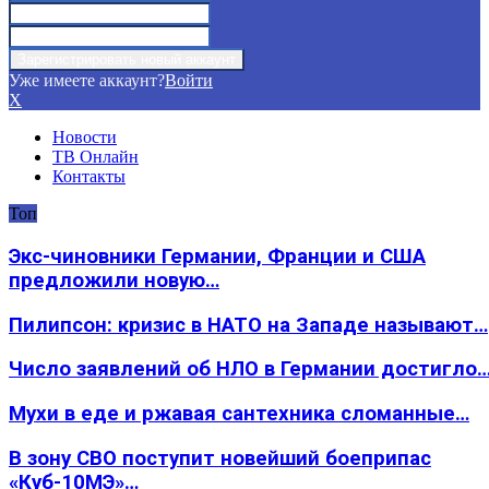
Уже имеете аккаунт?
Войти
X
Новости
ТВ Онлайн
Контакты
Топ
Экс-чиновники Германии, Франции и США
предложили новую…
Пилипсон: кризис в НАТО на Западе называют…
Число заявлений об НЛО в Германии достигло
Мухи в еде и ржавая сантехника сломанные…
В зону СВО поступит новейший боеприпас
«Куб-10МЭ»…