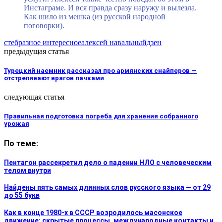
Инстаграме. И вся правда сразу наружу и вылезла.
Как шило из мешка (из русской народной
поговорки).
стеб
разное интересное
алексей навальный
дзен
предыдущая статья
Турецкий наемник рассказал про армянских снайперов —
отстреливают врагов пачками
следующая статья
Правильная подготовка погреба для хранения собранного
урожая
По теме:
Пентагон рассекретил дело о падении НЛО с человеческим
телом внутри
Найдены пять самых длинных слов русского языка — от 29
до 55 букв
Как в конце 1980-х в СССР возродилось масонское
движение: скрытые процессы, международные контакты и