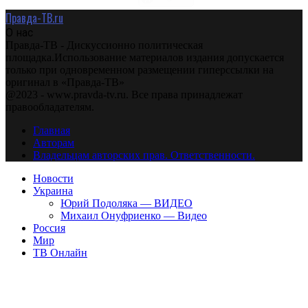
Правда-ТВ.ru
О нас
Правда-ТВ - Дискуссионно политическая
площадка.Использование материалов издания допускается
только при одновременном размещении гиперссылки на
оригинал в «Правда-ТВ»
@2023 - www.pravda-tv.ru. Все права принадлежат
правообладателям.
Главная
Авторам
Владельцам авторских прав. Ответственности.
Новости
Украина
Юрий Подоляка — ВИДЕО
Михаил Онуфриенко — Видео
Россия
Мир
ТВ Онлайн