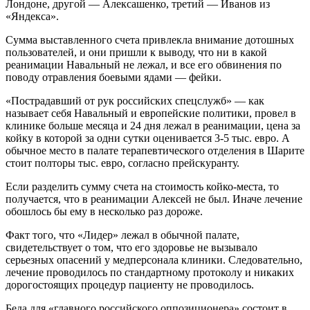
Лондоне, другой — Алексашенко, третий — Иванов из
«Яндекса».
Сумма выставленного счета привлекла внимание дотошных
пользователей, и они пришли к выводу, что ни в какой
реанимации Навальный не лежал, и все его обвинения по
поводу отравления боевыми ядами — фейки.
«Пострадавший от рук российских спецслужб» — как
называет себя Навальный и европейские политики, провел в
клинике больше месяца и 24 дня лежал в реанимации, цена за
койку в которой за одни сутки оценивается 3-5 тыс. евро. А
обычное место в палате терапевтического отделения в Шарите
стоит полторы тыс. евро, согласно прейскуранту.
Если разделить сумму счета на стоимость койко-места, то
получается, что в реанимации Алексей не был. Иначе лечение
обошлось бы ему в несколько раз дороже.
Факт того, что «Лидер» лежал в обычной палате,
свидетельствует о том, что его здоровье не вызывало
серьезных опасений у медперсонала клиники. Следовательно,
лечение проводилось по стандартному протоколу и никаких
дорогостоящих процедур пациенту не проводилось.
Беда для «главного российского оппозиционера» состоит в