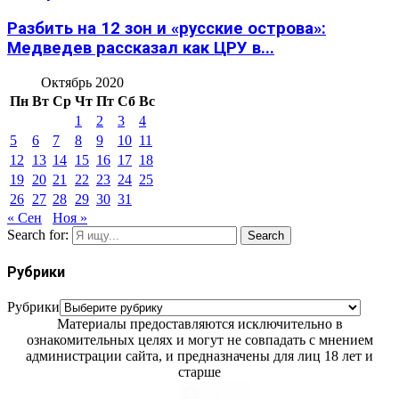
Разбить на 12 зон и «русские острова»:
Медведев рассказал как ЦРУ в...
Октябрь 2020
Пн
Вт
Ср
Чт
Пт
Сб
Вс
1
2
3
4
5
6
7
8
9
10
11
12
13
14
15
16
17
18
19
20
21
22
23
24
25
26
27
28
29
30
31
« Сен
Ноя »
Search for:
Search
Рубрики
Рубрики
Материалы предоставляются исключительно в
ознакомительных целях и могут не совпадать с мнением
администрации сайта, и предназначены для лиц 18 лет и
старше