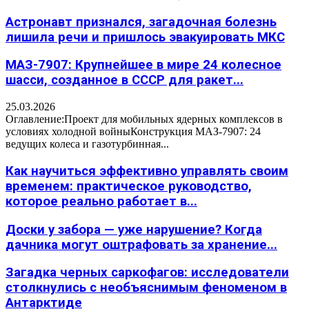
Астронавт признался, загадочная болезнь
лишила речи и пришлось эвакуировать МКС
МАЗ-7907: Крупнейшее в мире 24 колесное
шасси, созданное в СССР для ракет...
25.03.2026
Оглавление:Проект для мобильных ядерных комплексов в
условиях холодной войныКонструкция МАЗ-7907: 24
ведущих колеса и газотурбинная...
Как научиться эффективно управлять своим
временем: практическое руководство,
которое реально работает в...
Доски у забора — уже нарушение? Когда
дачника могут оштрафовать за хранение...
Загадка черных саркофагов: исследователи
столкнулись с необъяснимым феноменом в
Антарктиде