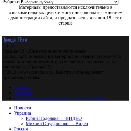
Рубрики
Материалы предоставляются исключительно в
ознакомительных целях и могут не совпадать с мнением
администрации сайта, и предназначены для лиц 18 лет и
старше
Правда-ТВ.ru
О нас
Правда-ТВ - Дискуссионно политическая
площадка.Использование материалов издания допускается
только при одновременном размещении гиперссылки на
оригинал в «Правда-ТВ»
@2023 - www.pravda-tv.ru. Все права принадлежат
правообладателям.
Главная
Авторам
Владельцам авторских прав. Ответственности.
Новости
Украина
Юрий Подоляка — ВИДЕО
Михаил Онуфриенко — Видео
Россия