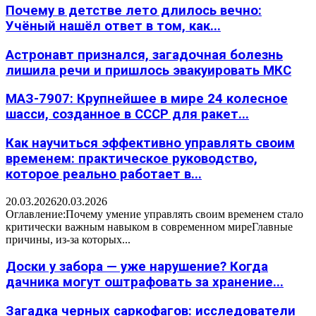
Почему в детстве лето длилось вечно:
Учёный нашёл ответ в том, как...
Астронавт признался, загадочная болезнь
лишила речи и пришлось эвакуировать МКС
МАЗ-7907: Крупнейшее в мире 24 колесное
шасси, созданное в СССР для ракет...
Как научиться эффективно управлять своим
временем: практическое руководство,
которое реально работает в...
20.03.2026
20.03.2026
Оглавление:Почему умение управлять своим временем стало
критически важным навыком в современном миреГлавные
причины, из-за которых...
Доски у забора — уже нарушение? Когда
дачника могут оштрафовать за хранение...
Загадка черных саркофагов: исследователи