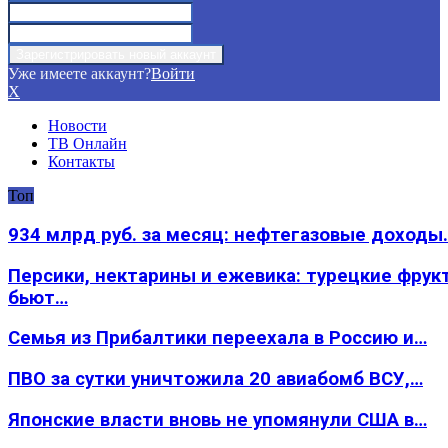
Уже имеете аккаунт?
Войти
X
Новости
ТВ Онлайн
Контакты
Топ
934 млрд руб. за месяц: нефтегазовые доходы
Персики, нектарины и ежевика: турецкие фрук
бьют…
Семья из Прибалтики переехала в Россию и…
ПВО за сутки уничтожила 20 авиабомб ВСУ,…
Японские власти вновь не упомянули США в…