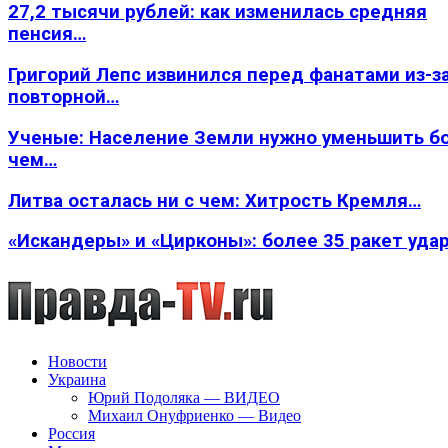
27,2 тысячи рублей: как изменилась средняя
пенсия…
Григорий Лепс извинился перед фанатами из-з
повторной…
Ученые: Население Земли нужно уменьшить б
чем…
Литва осталась ни с чем: Хитрость Кремля…
«Искандеры» и «Цирконы»: более 35 ракет уда
Новости
Украина
Юрий Подоляка — ВИДЕО
Михаил Онуфриенко — Видео
Россия