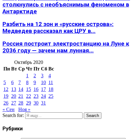
столкнулись с необъяснимым феноменом в
Антарктиде
Разбить на 12 зон и «русские острова»:
Медведев рассказал как ЦРУ в...
Россия построит электростанцию на Луне к
2036 году — зачем нам лунная...
Октябрь 2020
Пн
Вт
Ср
Чт
Пт
Сб
Вс
1
2
3
4
5
6
7
8
9
10
11
12
13
14
15
16
17
18
19
20
21
22
23
24
25
26
27
28
29
30
31
« Сен
Ноя »
Search for:
Search
Рубрики