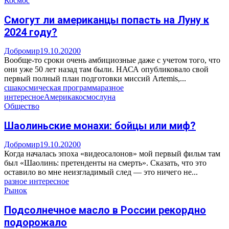
Космос
Смогут ли американцы попасть на Луну к
2024 году?
Добромир
19.10.2020
0
Вообще-то сроки очень амбициозные даже с учетом того, что
они уже 50 лет назад там были. НАСА опубликовало свой
первый полный план подготовки миссий Artemis,...
сша
космическая программа
разное
интересное
Америка
космос
луна
Общество
Шаолиньские монахи: бойцы или миф?
Добромир
19.10.2020
0
Когда началась эпоха «видеосалонов» мой первый фильм там
был «Шаолинь: претенденты на смерть». Сказать, что это
оставило во мне неизгладимый след — это ничего не...
разное интересное
Рынок
Подсолнечное масло в России рекордно
подорожало