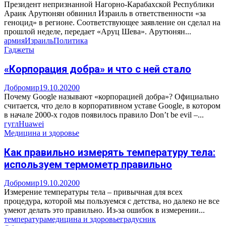
Президент непризнанной Нагорно-Карабахской Республики
Араик Арутюнян обвинил Израиль в ответственности «за
геноцид» в регионе. Соответствующее заявление он сделал на
прошлой неделе, передает «Аруц Шева». Арутюнян...
армия
Израиль
Политика
Гаджеты
«Корпорация добра» и что с ней стало
Добромир
19.10.2020
0
Почему Google называют «корпорацией добра»? Официально
считается, что дело в корпоративном уставе Google, в котором
в начале 2000-х годов появилось правило Don’t be evil –...
гугл
Huawei
Медицина и здоровье
Как правильно измерять температуру тела:
используем термометр правильно
Добромир
19.10.2020
0
Измерение температуры тела – привычная для всех
процедура, которой мы пользуемся с детства, но далеко не все
умеют делать это правильно. Из-за ошибок в измерении...
температура
медицина и здоровье
градусник