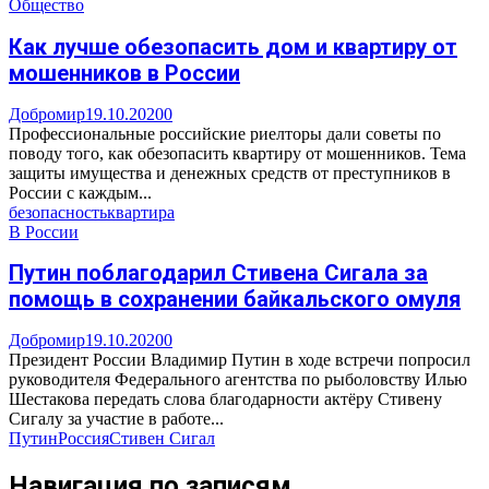
Общество
Как лучше обезопасить дом и квартиру от
мошенников в России
Добромир
19.10.2020
0
Профессиональные российские риелторы дали советы по
поводу того, как обезопасить квартиру от мошенников. Тема
защиты имущества и денежных средств от преступников в
России с каждым...
безопасность
квартира
В России
Путин поблагодарил Стивена Сигала за
помощь в сохранении байкальского омуля
Добромир
19.10.2020
0
Президент России Владимир Путин в ходе встречи попросил
руководителя Федерального агентства по рыболовству Илью
Шестакова передать слова благодарности актёру Стивену
Сигалу за участие в работе...
Путин
Россия
Стивен Сигал
Навигация по записям