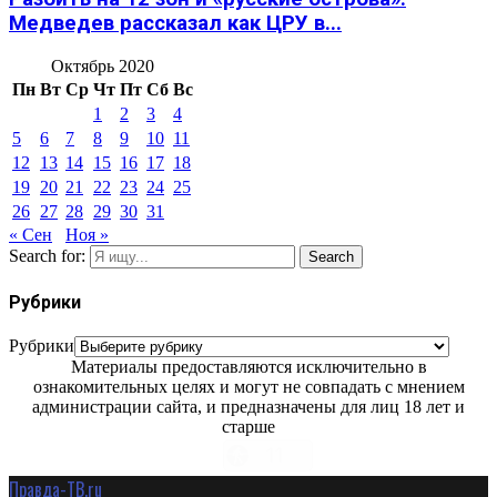
Медведев рассказал как ЦРУ в...
Октябрь 2020
Пн
Вт
Ср
Чт
Пт
Сб
Вс
1
2
3
4
5
6
7
8
9
10
11
12
13
14
15
16
17
18
19
20
21
22
23
24
25
26
27
28
29
30
31
« Сен
Ноя »
Search for:
Search
Рубрики
Рубрики
Материалы предоставляются исключительно в
ознакомительных целях и могут не совпадать с мнением
администрации сайта, и предназначены для лиц 18 лет и
старше
Правда-ТВ.ru