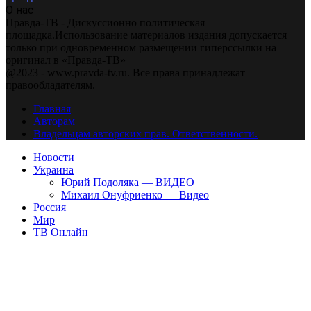
О нас
Правда-ТВ - Дискуссионно политическая
площадка.Использование материалов издания допускается
только при одновременном размещении гиперссылки на
оригинал в «Правда-ТВ»
@2023 - www.pravda-tv.ru. Все права принадлежат
правообладателям.
Главная
Авторам
Владельцам авторских прав. Ответственности.
Новости
Украина
Юрий Подоляка — ВИДЕО
Михаил Онуфриенко — Видео
Россия
Мир
ТВ Онлайн