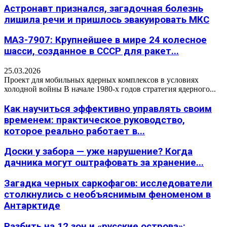
Астронавт признался, загадочная болезнь
лишила речи и пришлось эвакуировать МКС
МАЗ-7907: Крупнейшее в мире 24 колесное
шасси, созданное в СССР для ракет...
25.03.2026
Проект для мобильных ядерных комплексов в условиях
холодной войны В начале 1980-х годов стратегия ядерного...
Как научиться эффективно управлять своим
временем: практическое руководство,
которое реально работает в...
Доски у забора — уже нарушение? Когда
дачника могут оштрафовать за хранение...
Загадка черных саркофагов: исследователи
столкнулись с необъяснимым феноменом в
Антарктиде
Разбить на 12 зон и «русские острова»: