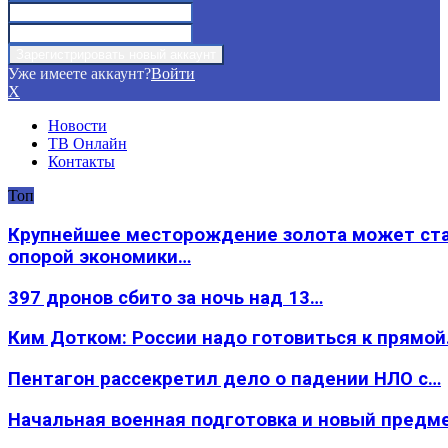
Уже имеете аккаунт?
Войти
X
Новости
ТВ Онлайн
Контакты
Топ
Крупнейшее месторождение золота может ст
опорой экономики…
397 дронов сбито за ночь над 13…
Ким Дотком: России надо готовиться к прямо
Пентагон рассекретил дело о падении НЛО с…
Начальная военная подготовка и новый предм