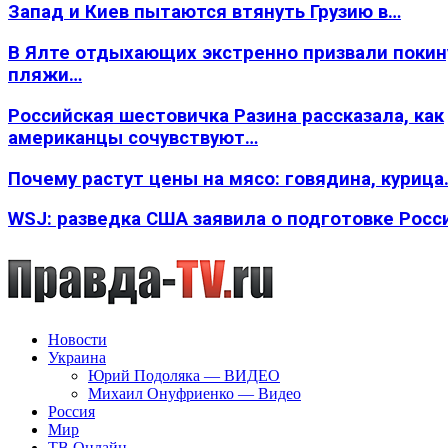
Запад и Киев пытаются втянуть Грузию в…
В Ялте отдыхающих экстренно призвали покин
пляжи…
Российская шестовичка Разина рассказала, как
американцы сочувствуют…
Почему растут цены на мясо: говядина, курица
WSJ: разведка США заявила о подготовке Росс
Новости
Украина
Юрий Подоляка — ВИДЕО
Михаил Онуфриенко — Видео
Россия
Мир
ТВ Онлайн