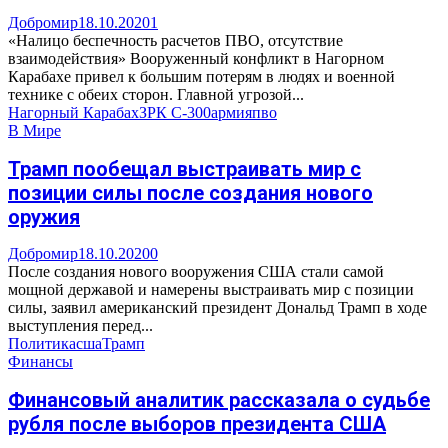
Добромир
18.10.2020
1
«Налицо беспечность расчетов ПВО, отсутствие
взаимодействия» Вооруженный конфликт в Нагорном
Карабахе привел к большим потерям в людях и военной
технике с обеих сторон. Главной угрозой...
Нагорный Карабах
ЗРК С-300
армия
пво
В Мире
Трамп пообещал выстраивать мир с
позиции силы после создания нового
оружия
Добромир
18.10.2020
0
После создания нового вооружения США стали самой
мощной державой и намерены выстраивать мир с позиции
силы, заявил американский президент Дональд Трамп в ходе
выступления перед...
Политика
сша
Трамп
Финансы
Финансовый аналитик рассказала о судьбе
рубля после выборов президента США