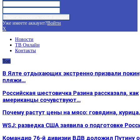
Уже имеете аккаунт?
Войти
X
Новости
ТВ Онлайн
Контакты
Топ
В Ялте отдыхающих экстренно призвали покин
пляжи…
Российская шестовичка Разина рассказала, как
американцы сочувствуют…
Почему растут цены на мясо: говядина, курица
WSJ: разведка США заявила о подготовке Росс
Командир 76-й дивизии ВДВ доложил Путину 