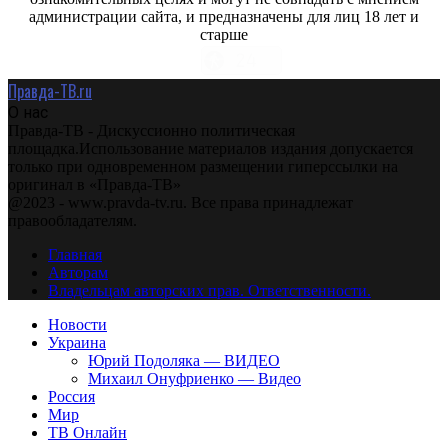
администрации сайта, и предназначены для лиц 18 лет и
старше
Правда-ТВ.ru
О нас
Правда-ТВ - Дискуссионно политическая
площадка.Использование материалов издания допускается
только при одновременном размещении гиперссылки на
оригинал в «Правда-ТВ»
@2023 - www.pravda-tv.ru. Все права принадлежат
правообладателям.
Главная
Авторам
Владельцам авторских прав. Ответственности.
Новости
Украина
Юрий Подоляка — ВИДЕО
Михаил Онуфриенко — Видео
Россия
Мир
ТВ Онлайн