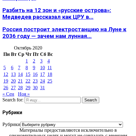
Разбить на 12 зон и «русские острова»:
Медведев рассказал как ЦРУ в...
Россия построит электростанцию на Луне к
2036 году — зачем нам лунная...
Октябрь 2020
Пн
Вт
Ср
Чт
Пт
Сб
Вс
1
2
3
4
5
6
7
8
9
10
11
12
13
14
15
16
17
18
19
20
21
22
23
24
25
26
27
28
29
30
31
« Сен
Ноя »
Search for:
Search
Рубрики
Рубрики
Материалы предоставляются исключительно в
ознакомительных целях и могут не совпадать с мнением