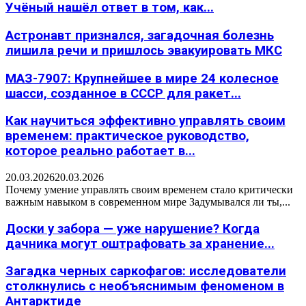
Учёный нашёл ответ в том, как...
Астронавт признался, загадочная болезнь
лишила речи и пришлось эвакуировать МКС
МАЗ-7907: Крупнейшее в мире 24 колесное
шасси, созданное в СССР для ракет...
Как научиться эффективно управлять своим
временем: практическое руководство,
которое реально работает в...
20.03.2026
20.03.2026
Почему умение управлять своим временем стало критически
важным навыком в современном мире Задумывался ли ты,...
Доски у забора — уже нарушение? Когда
дачника могут оштрафовать за хранение...
Загадка черных саркофагов: исследователи
столкнулись с необъяснимым феноменом в
Антарктиде