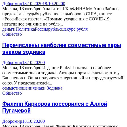
Добромир
18.10.2020
18.10.2020
0
Москва, 18 октября. Аналитик ГК «ФИНАМ» Анна Зайцева
предсказала судьбу рубля после выборов в США, пишет
«Российская газета». «Помимо ухудшения с COVID-19,
негативное влияние на рубль...
деньги
Политика
Россия
рубль
сша
курс рубля
Общество
Перечислены наиболее совместимые пары
знаков зодиака
Добромир
18.10.2020
0
Москва, 18 октября. Издание Pinkvilla назвало наиболее
совместимые знаки зодиака. Авторы портала считают, что у
Близнецов и Овна получится энергичный и непредсказуемый
союз. У представителей...
семья
отношения
знаки Зодиака
Общество
Филипп Киркоров поссорился с Аллой
Пугачевой
Добромир
18.10.2020
0
Москва, 18 октября. Певец Филипп Киркоров поссорился с