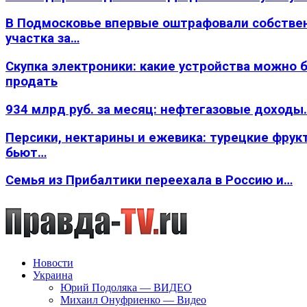
В Подмосковье впервые оштрафовали собстве
участка за…
Скупка электроники: какие устройства можно 
продать
934 млрд руб. за месяц: нефтегазовые доходы
Персики, нектарины и ежевика: турецкие фрук
бьют…
Семья из Прибалтики переехала в Россию и…
Новости
Украина
Юрий Подоляка — ВИДЕО
Михаил Онуфриенко — Видео