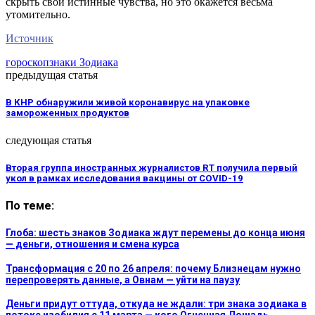
скрыть свои истинные чувства, но это окажется весьма
утомительно.
Источник
гороскоп
знаки Зодиака
предыдущая статья
В КНР обнаружили живой коронавирус на упаковке
замороженных продуктов
следующая статья
Вторая группа иностранных журналистов RT получила первый
укол в рамках исследования вакцины от COVID-19
По теме:
Глоба: шесть знаков Зодиака ждут перемены до конца июня
— деньги, отношения и смена курса
Трансформация с 20 по 26 апреля: почему Близнецам нужно
перепроверять данные, а Овнам — уйти на паузу
Деньги придут оттуда, откуда не ждали: три знака зодиака в