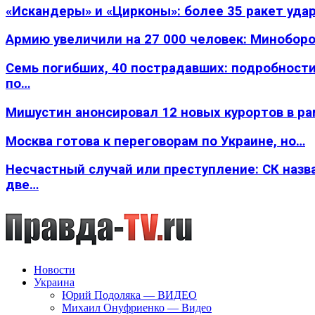
«Искандеры» и «Цирконы»: более 35 ракет уда
Армию увеличили на 27 000 человек: Минобор
Семь погибших, 40 пострадавших: подробности
по…
Мишустин анонсировал 12 новых курортов в р
Москва готова к переговорам по Украине, но…
Несчастный случай или преступление: СК назв
две…
Новости
Украина
Юрий Подоляка — ВИДЕО
Михаил Онуфриенко — Видео