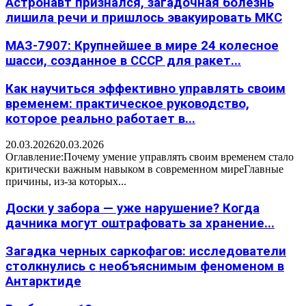
Астронавт признался, загадочная болезнь
лишила речи и пришлось эвакуировать МКС
МАЗ-7907: Крупнейшее в мире 24 колесное
шасси, созданное в СССР для ракет...
Как научиться эффективно управлять своим
временем: практическое руководство,
которое реально работает в...
20.03.2026
20.03.2026
Оглавление:Почему умение управлять своим временем стало
критически важным навыком в современном миреГлавные
причины, из-за которых...
Доски у забора — уже нарушение? Когда
дачника могут оштрафовать за хранение...
Загадка черных саркофагов: исследователи
столкнулись с необъяснимым феноменом в
Антарктиде