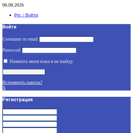
06.08.2026
Рег. / Войти
Войти
Username or email
Password
Помнить меня пока я не выйду
Вспомнить пароль?
X
Регистрация