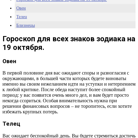
Овен
Телец
Близнецы
Рак
Гороскоп для всех знаков зодиака на
Лев
19 октября.
Дева
Весы
Овен
Скорпион
В первой половине дня вас ожидают споры и разногласия с
Стрелец
окружающими, в большей части которых будете виноваты
именно вы своим нежеланием идти на уступки и нетерпением
Козерог
к любой критике. После обеда наступит более спокойный
Водолей
период: у вас появится очень много дел, и вам будет просто
некогда ссориться. Особая внимательность нужна при
Рыбы
решении финансовых вопросов – не торопитесь, если хотите
избежать крупных потерь.
Телец
Вас ожидает беспокойный день. Вы будете стремиться достичь