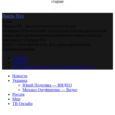
старше
Правда-ТВ.ru
О нас
Правда-ТВ - Дискуссионно политическая
площадка.Использование материалов издания допускается
только при одновременном размещении гиперссылки на
оригинал в «Правда-ТВ»
@2023 - www.pravda-tv.ru. Все права принадлежат
правообладателям.
Главная
Авторам
Владельцам авторских прав. Ответственности.
Новости
Украина
Юрий Подоляка — ВИДЕО
Михаил Онуфриенко — Видео
Россия
Мир
ТВ Онлайн