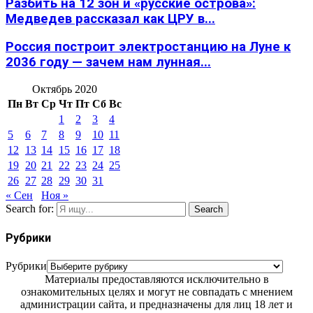
Разбить на 12 зон и «русские острова»:
Медведев рассказал как ЦРУ в...
Россия построит электростанцию на Луне к
2036 году — зачем нам лунная...
Октябрь 2020
Пн
Вт
Ср
Чт
Пт
Сб
Вс
1
2
3
4
5
6
7
8
9
10
11
12
13
14
15
16
17
18
19
20
21
22
23
24
25
26
27
28
29
30
31
« Сен
Ноя »
Search for:
Search
Рубрики
Рубрики
Материалы предоставляются исключительно в
ознакомительных целях и могут не совпадать с мнением
администрации сайта, и предназначены для лиц 18 лет и