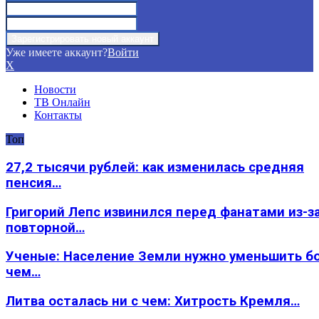
Уже имеете аккаунт?
Войти
X
Новости
ТВ Онлайн
Контакты
Топ
27,2 тысячи рублей: как изменилась средняя
пенсия…
Григорий Лепс извинился перед фанатами из-з
повторной…
Ученые: Население Земли нужно уменьшить б
чем…
Литва осталась ни с чем: Хитрость Кремля…