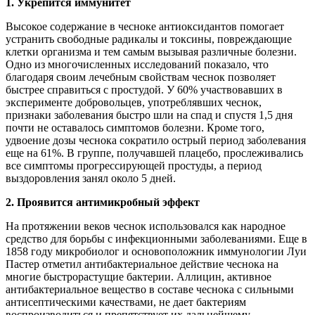
1. Укрепится иммунитет
Высокое содержание в чесноке антиоксидантов помогает
устранить свободные радикалы и токсины, повреждающие
клетки организма и тем самым вызывая различные болезни.
Одно из многочисленных исследований показало, что
благодаря своим лечебным свойствам чеснок позволяет
быстрее справиться с простудой. У 60% участвовавших в
эксперименте добровольцев, употреблявших чеснок,
признаки заболевания быстро шли на спад и спустя 1,5 дня
почти не оставалось симптомов болезни. Кроме того,
удвоение дозы чеснока сократило острый период заболевания
еще на 61%. В группе, получавшей плацебо, прослеживались
все симптомы прогрессирующей простуды, а период
выздоровления занял около 5 дней.
2. Проявится антимикробный эффект
На протяжении веков чеснок использовался как народное
средство для борьбы с инфекционными заболеваниями. Еще в
1858 году микробиолог и основоположник иммунологии Луи
Пастер отметил антибактериальное действие чеснока на
многие быстрорастущие бактерии. Аллицин, активное
антибактериальное вещество в составе чеснока с сильными
антисептическими качествами, не дает бактериям
воспроизводиться и препятствует их дальнейшему