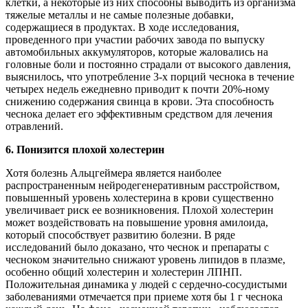
клетки, а некоторые из них способны выводить из организма
тяжелые металлы и не самые полезные добавки,
содержащиеся в продуктах. В ходе исследования,
проведенного при участии рабочих завода по выпуску
автомобильных аккумуляторов, которые жаловались на
головные боли и постоянно страдали от высокого давления,
выяснилось, что употребление 3-х порций чеснока в течение
четырех недель ежедневно приводит к почти 20%-ному
снижению содержания свинца в крови. Эта способность
чеснока делает его эффективным средством для лечения
отравлений.
6. Понизится плохой холестерин
Хотя болезнь Альцгеймера является наиболее
распространенным нейродегенеративным расстройством,
повышенный уровень холестерина в крови существенно
увеличивает риск ее возникновения. Плохой холестерин
может воздействовать на повышение уровня амилоида,
который способствует развитию болезни. В ряде
исследований было доказано, что чеснок и препараты с
чесноком значительно снижают уровень липидов в плазме,
особенно общий холестерин и холестерин ЛПНП.
Положительная динамика у людей с сердечно-сосудистыми
заболеваниями отмечается при приеме хотя бы 1 г чеснока