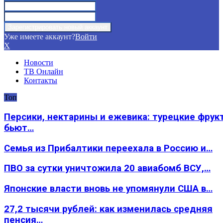
Уже имеете аккаунт?
Войти
X
Новости
ТВ Онлайн
Контакты
Топ
Персики, нектарины и ежевика: турецкие фрук
бьют…
Семья из Прибалтики переехала в Россию и…
ПВО за сутки уничтожила 20 авиабомб ВСУ,…
Японские власти вновь не упомянули США в…
27,2 тысячи рублей: как изменилась средняя
пенсия…