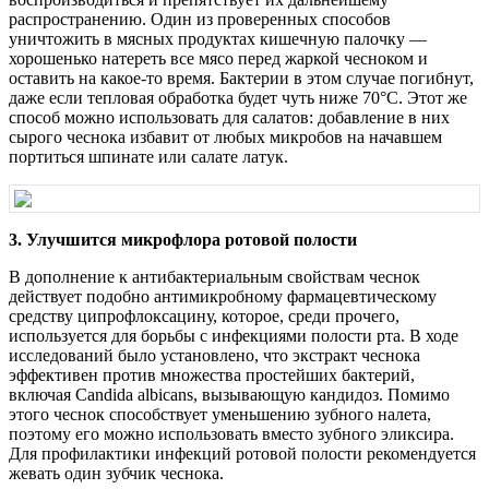
распространению. Один из проверенных способов
уничтожить в мясных продуктах кишечную палочку —
хорошенько натереть все мясо перед жаркой чесноком и
оставить на какое-то время. Бактерии в этом случае погибнут,
даже если тепловая обработка будет чуть ниже 70°С. Этот же
способ можно использовать для салатов: добавление в них
сырого чеснока избавит от любых микробов на начавшем
портиться шпинате или салате латук.
3. Улучшится микрофлора ротовой полости
В дополнение к антибактериальным свойствам чеснок
действует подобно антимикробному фармацевтическому
средству ципрофлоксацину, которое, среди прочего,
используется для борьбы с инфекциями полости рта. В ходе
исследований было установлено, что экстракт чеснока
эффективен против множества простейших бактерий,
включая Candida albicans, вызывающую кандидоз. Помимо
этого чеснок способствует уменьшению зубного налета,
поэтому его можно использовать вместо зубного эликсира.
Для профилактики инфекций ротовой полости рекомендуется
жевать один зубчик чеснока.