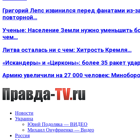
Григорий Лепс извинился перед фанатами из-з
повторной…
Ученые: Население Земли нужно уменьшить б
чем…
Литва осталась ни с чем: Хитрость Кремля…
«Искандеры» и «Цирконы»: более 35 ракет уда
Армию увеличили на 27 000 человек: Минобор
Новости
Украина
Юрий Подоляка — ВИДЕО
Михаил Онуфриенко — Видео
Россия