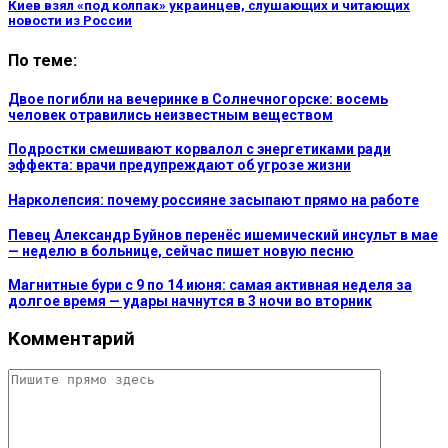
Киев взял «под колпак» украинцев, слушающих и читающих
новости из России
По теме:
Двое погибли на вечеринке в Солнечногорске: восемь
человек отравились неизвестным веществом
Подростки смешивают корвалол с энергетиками ради
эффекта: врачи предупреждают об угрозе жизни
Нарколепсия: почему россияне засыпают прямо на работе
Певец Александр Буйнов перенёс ишемический инсульт в мае
— неделю в больнице, сейчас пишет новую песню
Магнитные бури с 9 по 14 июня: самая активная неделя за
долгое время — удары начнутся в 3 ночи во вторник
Комментарий