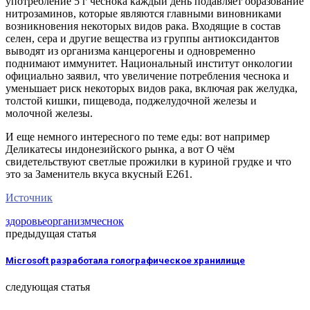
употребление 5 г чеснока каждый день подавляет образование
нитрозаминов, которые являются главными виновниками
возникновения некоторых видов рака. Входящие в состав
селен, сера и другие вещества из группы антиоксидантов
выводят из организма канцерогены и одновременно
поднимают иммунитет. Национальный институт онкологии
официально заявил, что увеличение потребления чеснока и
уменьшает риск некоторых видов рака, включая рак желудка,
толстой кишки, пищевода, поджелудочной железы и
молочной железы.
И еще немного интересного по теме еды: вот например
Деликатесы индонезийского рынка, а вот О чём
свидетельствуют светлые прожилки в куриной грудке и что
это за Заменитель вкуса вкусный Е261.
Источник
здоровье
организм
чеснок
предыдущая статья
Microsoft разработала голографическое хранилище
следующая статья