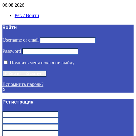
06.08.2026
Рег. / Войти
Войти
Username or email
Password
Помнить меня пока я не выйду
Вспомнить пароль?
X
Регистрация