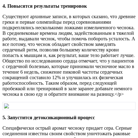
4. Повысятся результаты тренировок
Существуют архивные записи, в которых сказано, что древние
греки и первые олимпийцы перед соревнованиями
подкреплялись несколькими ложками измельченного чеснока.
В средневековые времена людям, задействованным в тяжелой
работе, выдавали чеснок, чтобы помочь побороть усталость. А
все потому, что чеснок обладает свойством замедлять
сердечный ритм, позволяя большему количеству крови
попасть к мышцам и, как результат, ваше тело работает лучше.
Общество по исследованию сердца отмечает, что у пациентов
с сердечной болезнью, которые принимали чесночное масло в
течение 6 недель, снижение пиковой частоты сердечных
сокращений составило 12% и улучшилась их физическая
работоспособность. Таким образом, перед следующей
пробежкой или тренировкой в зале заранее добавьте немного
чеснока в свою еду и обратите внимание на разницу.</p>
5. Запустится детоксикационный процесс
Специфически острый аромат чесноку придает сера. Серные
соединения известны своим свойством уничтожать раковые