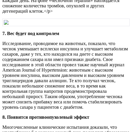
каждый день. На фоне «чесночной терапии» наблюдается
снижение количества тромбов, опухолей и других
дегенераций клеток.</p>
7. Вес будет под контролем
Исследование, проводимое на животных, показало, что
чеснок уменьшает всплески инсулина и улучшает метаболизм
сахаров, даже у тех, кто находился на диете с высоким
содержанием сахара или имел признаки диабета. Свое
исследование в этой области провел также научный журнал
American Journal of Hypertension: животным с высоким
уровнем инсулина, высоким давлением и высоким уровнем
триглицеридов давали аллицин. Те кто получал чеснок,
показали небольшое снижение веса, в то время как
контрольная группа напротив продемонстрировала
небольшой прирост. Таким образом, употребление чеснока
может снизить прибавку веса или помочь стабилизировать
уровень сахара у пациентов с диабетом.
8. Появится противоопухолевый эффект
Многочисленные клинические испытания доказали, что