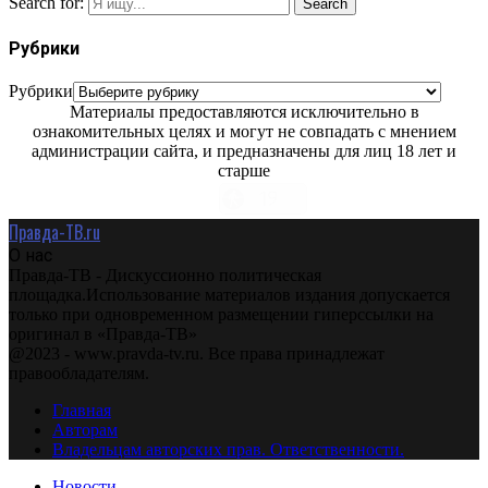
Search for:
Search
Рубрики
Рубрики
Материалы предоставляются исключительно в
ознакомительных целях и могут не совпадать с мнением
администрации сайта, и предназначены для лиц 18 лет и
старше
Правда-ТВ.ru
О нас
Правда-ТВ - Дискуссионно политическая
площадка.Использование материалов издания допускается
только при одновременном размещении гиперссылки на
оригинал в «Правда-ТВ»
@2023 - www.pravda-tv.ru. Все права принадлежат
правообладателям.
Главная
Авторам
Владельцам авторских прав. Ответственности.
Новости