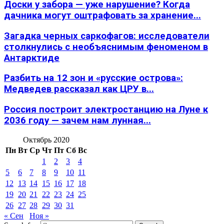
Доски у забора — уже нарушение? Когда
дачника могут оштрафовать за хранение...
Загадка черных саркофагов: исследователи
столкнулись с необъяснимым феноменом в
Антарктиде
Разбить на 12 зон и «русские острова»:
Медведев рассказал как ЦРУ в...
Россия построит электростанцию на Луне к
2036 году — зачем нам лунная...
Октябрь 2020
Пн
Вт
Ср
Чт
Пт
Сб
Вс
1
2
3
4
5
6
7
8
9
10
11
12
13
14
15
16
17
18
19
20
21
22
23
24
25
26
27
28
29
30
31
« Сен
Ноя »