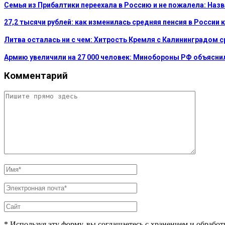
Семья из Прибалтики переехала в Россию и не пожалела: На
27,2 тысячи рублей: как изменилась средняя пенсия в России 
Литва осталась ни с чем: Хитрость Кремля с Калининградом 
Армию увеличили на 27 000 человек: Минобороны РФ объясни
Комментарий
* Используя эту форму, вы соглашаетесь с хранением и обрабо