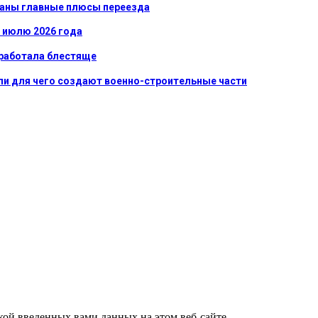
званы главные плюсы переезда
к июлю 2026 года
сработала блестяще
ли для чего создают военно-строительные части
ткой введенных вами данных на этом веб-сайте.