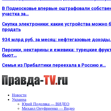
В Подмосковье впервые оштрафовали собстве
участка за…
Скупка электроники: какие устройства можно 
продать
934 млрд руб. за месяц: нефтегазовые доходы
Персики, нектарины и ежевика: турецкие фрук
бьют…
Семья из Прибалтики переехала в Россию и…
Новости
Украина
Юрий Подоляка — ВИДЕО
Михаил Онуфриенко — Видео