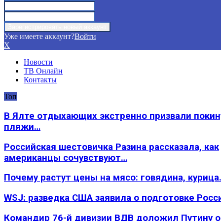
Уже имеете аккаунт?
Войти
X
Новости
ТВ Онлайн
Контакты
Топ
В Ялте отдыхающих экстренно призвали покин
пляжи…
Российская шестовичка Разина рассказала, как
американцы сочувствуют…
Почему растут цены на мясо: говядина, курица
WSJ: разведка США заявила о подготовке Росс
Командир 76-й дивизии ВДВ доложил Путину 