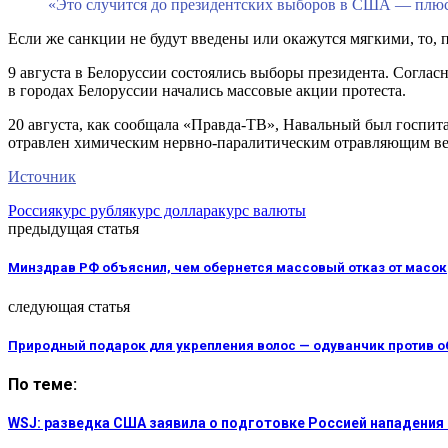
«Это случится до президентских выборов в США — плюс-
Если же санкции не будут введены или окажутся мягкими, то, 
9 августа в Белоруссии состоялись выборы президента. Согла
в городах Белоруссии начались массовые акции протеста.
20 августа, как сообщала «Правда-ТВ», Навальный был госпита
отравлен химическим нервно-паралитическим отравляющим ве
Источник
Россия
курс рубля
курс доллара
курс валюты
предыдущая статья
Минздрав РФ объяснил, чем обернется массовый отказ от масок
следующая статья
Природный подарок для укрепления волос — одуванчик против 
По теме:
WSJ: разведка США заявила о подготовке Россией нападения