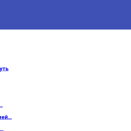
уть
…
ией…
о…