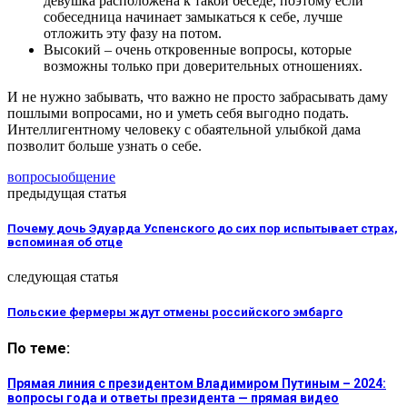
девушка расположена к такой беседе, поэтому если
собеседница начинает замыкаться к себе, лучше
отложить эту фазу на потом.
Высокий – очень откровенные вопросы, которые
возможны только при доверительных отношениях.
И не нужно забывать, что важно не просто забрасывать даму
пошлыми вопросами, но и уметь себя выгодно подать.
Интеллигентному человеку с обаятельной улыбкой дама
позволит больше узнать о себе.
вопросы
общение
предыдущая статья
Почему дочь Эдуарда Успенского до сих пор испытывает страх,
вспоминая об отце
следующая статья
Польские фермеры ждут отмены российского эмбарго
По теме:
Прямая линия с президентом Владимиром Путиным – 2024:
вопросы года и ответы президента — прямая видео