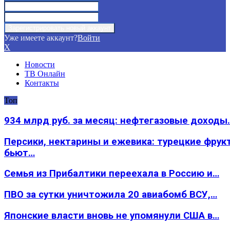
Уже имеете аккаунт?
Войти
X
Новости
ТВ Онлайн
Контакты
Топ
934 млрд руб. за месяц: нефтегазовые доходы
Персики, нектарины и ежевика: турецкие фрук
бьют…
Семья из Прибалтики переехала в Россию и…
ПВО за сутки уничтожила 20 авиабомб ВСУ,…
Японские власти вновь не упомянули США в…