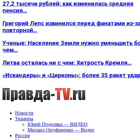
27,2 тысячи рублей: как изменилась средняя
пенсия…
Григорий Лепс извинился перед фанатами из-з
повторной…
Ученые: Население Земли нужно уменьшить б
чем…
Литва осталась ни с чем: Хитрость Кремля…
«Искандеры» и «Цирконы»: более 35 ракет уда
Новости
Украина
Юрий Подоляка — ВИДЕО
Михаил Онуфриенко — Видео
Россия