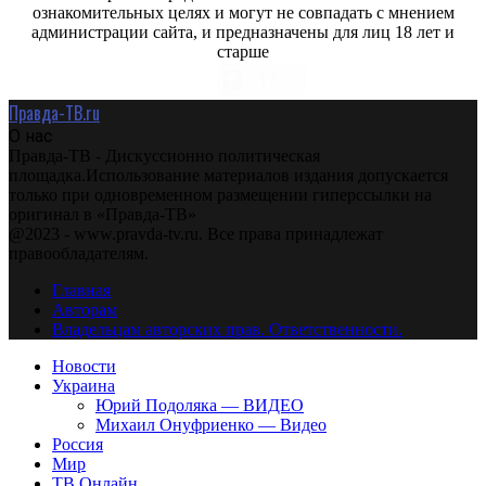
ознакомительных целях и могут не совпадать с мнением
администрации сайта, и предназначены для лиц 18 лет и
старше
Правда-ТВ.ru
О нас
Правда-ТВ - Дискуссионно политическая
площадка.Использование материалов издания допускается
только при одновременном размещении гиперссылки на
оригинал в «Правда-ТВ»
@2023 - www.pravda-tv.ru. Все права принадлежат
правообладателям.
Главная
Авторам
Владельцам авторских прав. Ответственности.
Новости
Украина
Юрий Подоляка — ВИДЕО
Михаил Онуфриенко — Видео
Россия
Мир
ТВ Онлайн