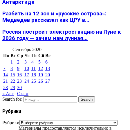
Антарктиде
Разбить на 12 зон и «русские острова»:
Медведев рассказал как ЦРУ в...
Россия построит электростанцию на Луне к
2036 году — зачем нам лунная...
Сентябрь 2020
Пн
Вт
Ср
Чт
Пт
Сб
Вс
1
2
3
4
5
6
7
8
9
10
11
12
13
14
15
16
17
18
19
20
21
22
23
24
25
26
27
28
29
30
« Авг
Окт »
Search for:
Search
Рубрики
Рубрики
Материалы предоставляются исключительно в