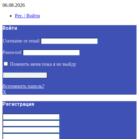
06.08.2026
Рег. / Войти
Войти
Username or email
Password
Помнить меня пока я не выйду
Вспомнить пароль?
X
Регистрация