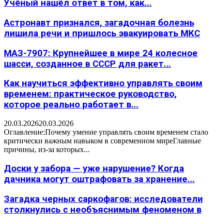
Учёный нашёл ответ в том, как...
Астронавт признался, загадочная болезнь
лишила речи и пришлось эвакуировать МКС
МАЗ-7907: Крупнейшее в мире 24 колесное
шасси, созданное в СССР для ракет...
Как научиться эффективно управлять своим
временем: практическое руководство,
которое реально работает в...
20.03.2026
20.03.2026
Оглавление:Почему умение управлять своим временем стало
критически важным навыком в современном миреГлавные
причины, из-за которых...
Доски у забора — уже нарушение? Когда
дачника могут оштрафовать за хранение...
Загадка черных саркофагов: исследователи
столкнулись с необъяснимым феноменом в