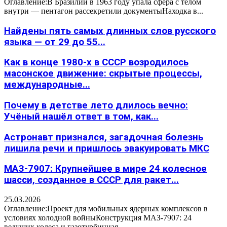
Оглавление:В Бразилии в 1963 году упала сфера с телом
внутри — пентагон рассекретили документыНаходка в...
Найдены пять самых длинных слов русского
языка — от 29 до 55...
Как в конце 1980-х в СССР возродилось
масонское движение: скрытые процессы,
международные...
Почему в детстве лето длилось вечно:
Учёный нашёл ответ в том, как...
Астронавт признался, загадочная болезнь
лишила речи и пришлось эвакуировать МКС
МАЗ-7907: Крупнейшее в мире 24 колесное
шасси, созданное в СССР для ракет...
25.03.2026
Оглавление:Проект для мобильных ядерных комплексов в
условиях холодной войныКонструкция МАЗ-7907: 24
ведущих колеса и газотурбинная...