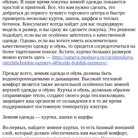
обувью. В наше время покупка зимней одежды покажется
простой и приятной. Все, что вам нужно сделать, это
добраться до первого лучшего торгового центра и быстро
примерить несколько курток, шапок, шарфов и теплых
ботинок. Консультант всегда найдет для вас подходящую
модель и размер, и вы сразу же сделаете покупку. Это решение
подойдет, если вы не особенно заботитесь о качественной
одежде. Однако, если вы хотите иметь исключительно
качественную одежду и обувь, то придется сосредоточиться на
более тщательном поиске. Кстати, куртки больших размеров
можно купить здесь —
https://samaya-modnaya.ru/cat/zhenskaya-
odezhda/bolshie-razmery-48/kurtki-bolshih-razmerov/
.
Прежде всего, зимняя одежда и обувь должны быть
водонепроницаемыми и дышащими. Высокий тепловой
комфорт является также желательной особенностью зимней
верхней одежды и обуви. Куртка и обувь, должным образом
сохраняющие тепло, создают своего рода теплоизоляцию,
защищают ваш организм от охлаждения и в то же время
поддерживают постоянную температуру изнутри.
Зимняя одежда — куртки, шапки и шарфы
Во-первых, найдите зимние куртки, то есть базовый внешний
слой, который должен обеспечивать вам высокий комфорт,