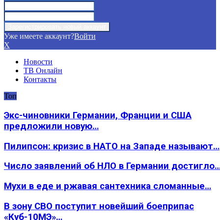
Уже имеете аккаунт?
Войти
X
Новости
ТВ Онлайн
Контакты
Топ
Экс-чиновники Германии, Франции и США
предложили новую…
Пилипсон: кризис в НАТО на Западе называют…
Число заявлений об НЛО в Германии достигло
Мухи в еде и ржавая сантехника сломанные…
В зону СВО поступит новейший боеприпас
«Куб-10МЭ»…