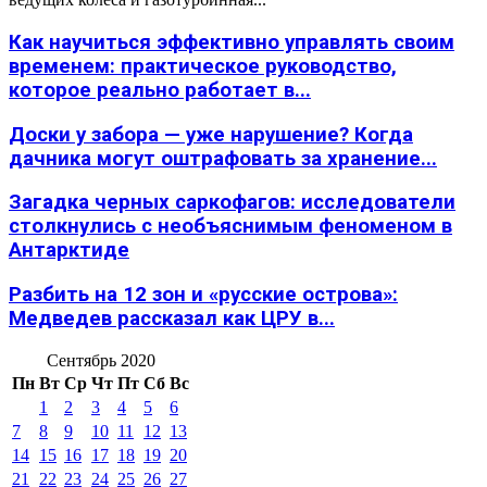
Как научиться эффективно управлять своим
временем: практическое руководство,
которое реально работает в...
Доски у забора — уже нарушение? Когда
дачника могут оштрафовать за хранение...
Загадка черных саркофагов: исследователи
столкнулись с необъяснимым феноменом в
Антарктиде
Разбить на 12 зон и «русские острова»:
Медведев рассказал как ЦРУ в...
Сентябрь 2020
Пн
Вт
Ср
Чт
Пт
Сб
Вс
1
2
3
4
5
6
7
8
9
10
11
12
13
14
15
16
17
18
19
20
21
22
23
24
25
26
27