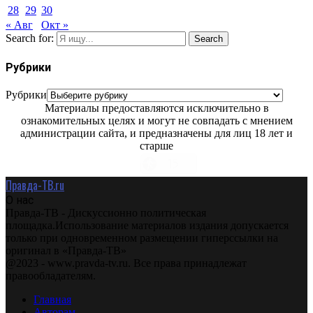
28
29
30
« Авг
Окт »
Search for:
Search
Рубрики
Рубрики
Материалы предоставляются исключительно в
ознакомительных целях и могут не совпадать с мнением
администрации сайта, и предназначены для лиц 18 лет и
старше
Правда-ТВ.ru
О нас
Правда-ТВ - Дискуссионно политическая
площадка.Использование материалов издания допускается
только при одновременном размещении гиперссылки на
оригинал в «Правда-ТВ»
@2023 - www.pravda-tv.ru. Все права принадлежат
правообладателям.
Главная
Авторам