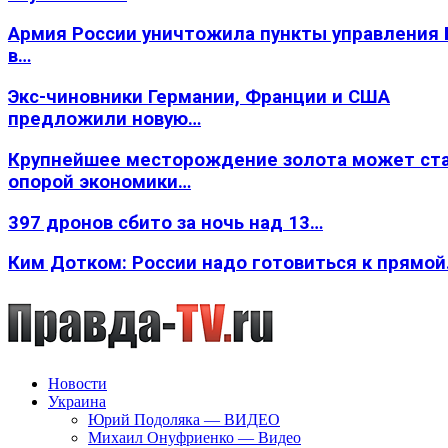
Армия России уничтожила пункты управления
в…
Экс-чиновники Германии, Франции и США
предложили новую…
Крупнейшее месторождение золота может ст
опорой экономики…
397 дронов сбито за ночь над 13…
Ким Дотком: России надо готовиться к прямо
Новости
Украина
Юрий Подоляка — ВИДЕО
Михаил Онуфриенко — Видео