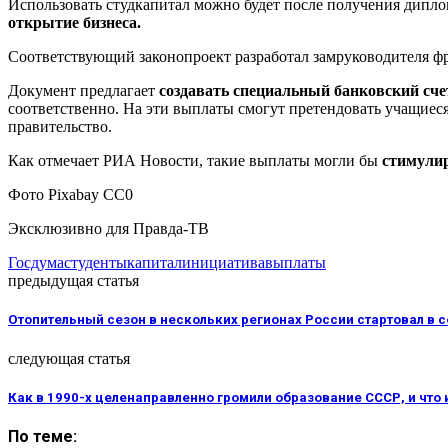
Использовать студкапитал можно будет после получения дипло
открытие бизнеса.
Соответствующий законопроект разработал замруководителя ф
Документ предлагает
создавать специальный банковский сче
соответственно. На эти выплаты смогут претендовать учащиес
правительство.
Как отмечает РИА Новости, такие выплаты могли бы
стимулир
Фото Pixabay CC0
Эксклюзивно для Правда-ТВ
Госдума
студенты
капитал
инициатива
выплаты
предыдущая статья
Отопительный сезон в нескольких регионах России стартовал в с
следующая статья
Как в 1990-х целенаправленно громили образование СССР, и что 
По теме: