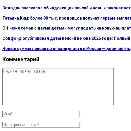
Володин рассказал об индексации пенсий и новых законах вст
Татьяна Ким: более 88 тыс. продовцов получат первые выпла
С 1 июня семьи с двумя детьми могут подать на новую выплат
Соцфонд опубликовал даты пенсий в июне 2026 года: Полный
Новые суммы пенсий по инвалидности в России — двойная инд
Комментарий