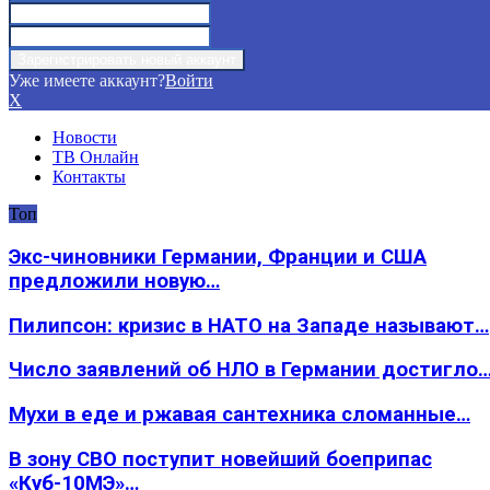
Уже имеете аккаунт?
Войти
X
Новости
ТВ Онлайн
Контакты
Топ
Экс-чиновники Германии, Франции и США
предложили новую…
Пилипсон: кризис в НАТО на Западе называют…
Число заявлений об НЛО в Германии достигло
Мухи в еде и ржавая сантехника сломанные…
В зону СВО поступит новейший боеприпас
«Куб-10МЭ»…