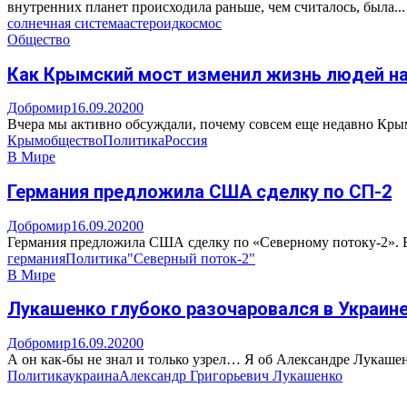
внутренних планет происходила раньше, чем считалось, была...
солнечная система
астероид
космос
Общество
Как Крымский мост изменил жизнь людей на
Добромир
16.09.2020
0
Вчера мы активно обсуждали, почему совсем еще недавно Крым 
Крым
общество
Политика
Россия
В Мире
Германия предложила США сделку по СП-2
Добромир
16.09.2020
0
Германия предложила США сделку по «Северному потоку-2». В 
германия
Политика
"Северный поток-2"
В Мире
Лукашенко глубоко разочаровался в Украин
Добромир
16.09.2020
0
А он как-бы не знал и только узрел… Я об Александре Лукашен
Политика
украина
Александр Григорьевич Лукашенко