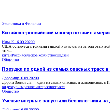
Экономика и Финансы
Китайско-российский маневр оставил амери
Илья К.
16.09.2020
0
США останутся с тоннами гнилой кукурузы из-за торговых во
этот...
китай
Россия
сельское хозяйство
сша
дзен
Общество
Поездка по одной из самых опасных трасс в
Добромир
16.09.2020
0
Дорога Зоджи-Ла — одна из самых опасных и живописных в Ин
видео
туризм
разное интересное
трасса
Общество
Ученые впервые запустили беспилотники на 
Добромир
16.09.2020
0