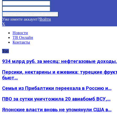
Уже имеете аккаунт?
Войти
X
Новости
ТВ Онлайн
Контакты
Топ
934 млрд руб. за месяц: нефтегазовые доходы
Персики, нектарины и ежевика: турецкие фрук
бьют…
Семья из Прибалтики переехала в Россию и…
ПВО за сутки уничтожила 20 авиабомб ВСУ,…
Японские власти вновь не упомянули США в…