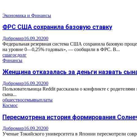
Экономика и Финансы
ФРС США сохранила базовую ставку
Добромир
16.09.2020
0
Федеральная резервная система США сохранила базовую проце
на уровне 0—0,25% годовых», — сообщили в ФРС. В...
сша
госдолг
Финансы
Женщина отказалась за деньги назвать сына
Добромир
16.09.2020
0
Пользовательница Reddit рассказала о конфликте с родителями 
сына...
общество
семья
выплаты
Космос
Пересмотрена история формирования Солне
Добромир
16.09.2020
0
Ученые Токийского университета в Японии пересмотрели сов