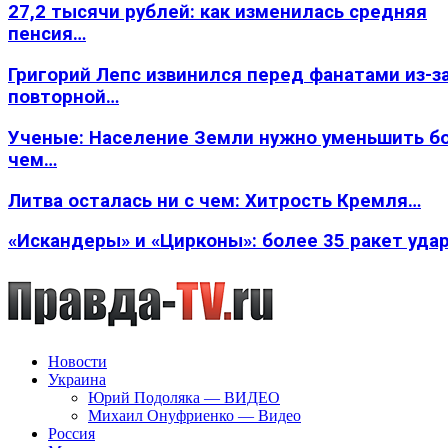
27,2 тысячи рублей: как изменилась средняя
пенсия…
Григорий Лепс извинился перед фанатами из-з
повторной…
Ученые: Население Земли нужно уменьшить б
чем…
Литва осталась ни с чем: Хитрость Кремля…
«Искандеры» и «Цирконы»: более 35 ракет уда
Новости
Украина
Юрий Подоляка — ВИДЕО
Михаил Онуфриенко — Видео
Россия