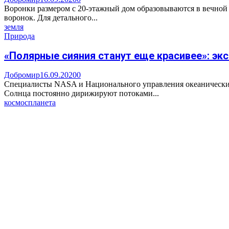
Воронки размером с 20-этажный дом образовываются в вечной 
воронок. Для детального...
земля
Природа
«Полярные сияния станут еще красивее»: экс
Добромир
16.09.2020
0
Специалисты NASA и Национального управления океанических
Солнца постоянно дирижируют потоками...
космос
планета