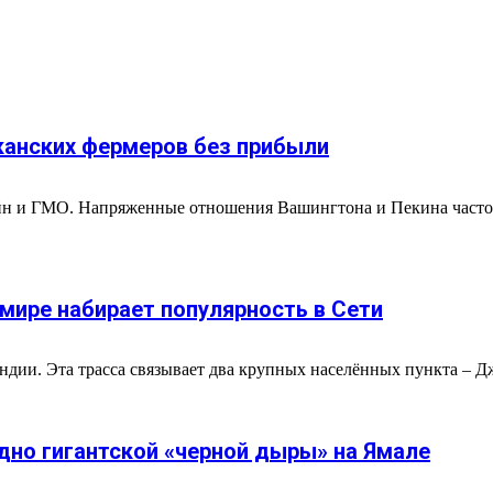
канских фермеров без прибыли
йн и ГМО. Напряженные отношения Вашингтона и Пекина часто 
 мире набирает популярность в Сети
дии. Эта трасса связывает два крупных населённых пункта – Д
дно гигантской «черной дыры» на Ямале