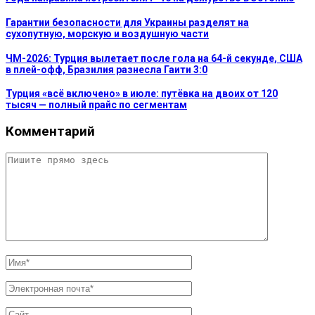
Гарантии безопасности для Украины разделят на
сухопутную, морскую и воздушную части
ЧМ-2026: Турция вылетает после гола на 64-й секунде, США
в плей-офф, Бразилия разнесла Гаити 3:0
Турция «всё включено» в июле: путёвка на двоих от 120
тысяч — полный прайс по сегментам
Комментарий