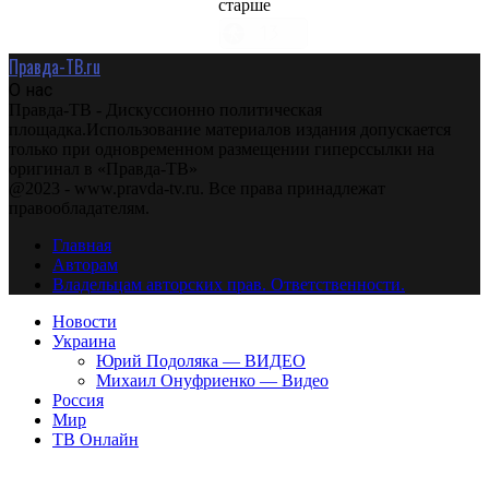
старше
Правда-ТВ.ru
О нас
Правда-ТВ - Дискуссионно политическая
площадка.Использование материалов издания допускается
только при одновременном размещении гиперссылки на
оригинал в «Правда-ТВ»
@2023 - www.pravda-tv.ru. Все права принадлежат
правообладателям.
Главная
Авторам
Владельцам авторских прав. Ответственности.
Новости
Украина
Юрий Подоляка — ВИДЕО
Михаил Онуфриенко — Видео
Россия
Мир
ТВ Онлайн