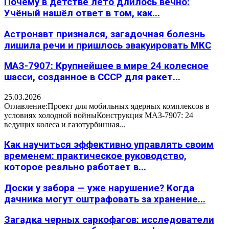
Почему в детстве лето длилось вечно:
Учёный нашёл ответ в том, как...
Астронавт признался, загадочная болезнь
лишила речи и пришлось эвакуировать МКС
МАЗ-7907: Крупнейшее в мире 24 колесное
шасси, созданное в СССР для ракет...
25.03.2026
Оглавление:Проект для мобильных ядерных комплексов в
условиях холодной войныКонструкция МАЗ-7907: 24
ведущих колеса и газотурбинная...
Как научиться эффективно управлять своим
временем: практическое руководство,
которое реально работает в...
Доски у забора — уже нарушение? Когда
дачника могут оштрафовать за хранение...
Загадка черных саркофагов: исследователи