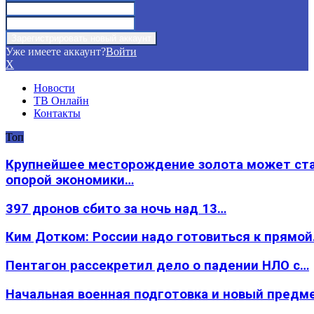
Уже имеете аккаунт?
Войти
X
Новости
ТВ Онлайн
Контакты
Топ
Крупнейшее месторождение золота может ст
опорой экономики…
397 дронов сбито за ночь над 13…
Ким Дотком: России надо готовиться к прямо
Пентагон рассекретил дело о падении НЛО с…
Начальная военная подготовка и новый предм