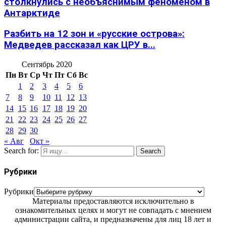
столкнулись с необъяснимым феноменом в
Антарктиде
Разбить на 12 зон и «русские острова»:
Медведев рассказал как ЦРУ в...
Сентябрь 2020
Пн
Вт
Ср
Чт
Пт
Сб
Вс
1
2
3
4
5
6
7
8
9
10
11
12
13
14
15
16
17
18
19
20
21
22
23
24
25
26
27
28
29
30
« Авг
Окт »
Search for:
Search
Рубрики
Рубрики
Материалы предоставляются исключительно в
ознакомительных целях и могут не совпадать с мнением
администрации сайта, и предназначены для лиц 18 лет и