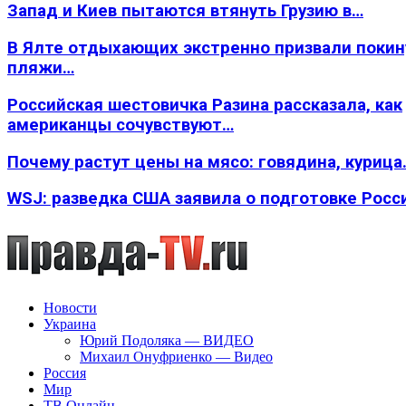
Запад и Киев пытаются втянуть Грузию в…
В Ялте отдыхающих экстренно призвали покин
пляжи…
Российская шестовичка Разина рассказала, как
американцы сочувствуют…
Почему растут цены на мясо: говядина, курица
WSJ: разведка США заявила о подготовке Росс
Новости
Украина
Юрий Подоляка — ВИДЕО
Михаил Онуфриенко — Видео
Россия
Мир
ТВ Онлайн