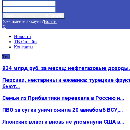
Уже имеете аккаунт?
Войти
X
Новости
ТВ Онлайн
Контакты
Топ
934 млрд руб. за месяц: нефтегазовые доходы
Персики, нектарины и ежевика: турецкие фрук
бьют…
Семья из Прибалтики переехала в Россию и…
ПВО за сутки уничтожила 20 авиабомб ВСУ,…
Японские власти вновь не упомянули США в…