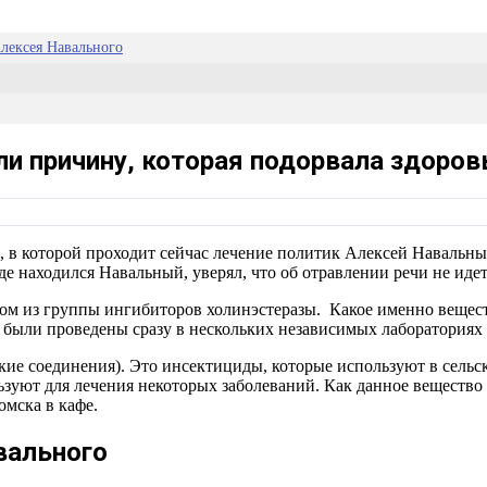
Алексея Навального
ли причину, которая подорвала здоров
, в которой проходит сейчас лечение политик Алексей Навальны
е находился Навальный, уверял, что об отравлении речи не идет
м из группы ингибиторов холинэстеразы. Какое именно веществ
ы были проведены сразу в нескольких независимых лабораториях
е соединения). Это инсектициды, которые используют в сельско
ьзуют для лечения некоторых заболеваний. Как данное вещество
омска в кафе.
вального