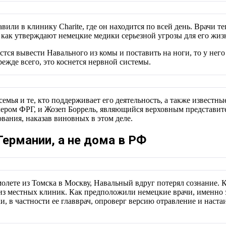
вили в клинику Charite, где он находится по всей день. Врачи т
 как утверждают немецкие медики серьезной угрозы для его жизн
стся вывести Навального из комы и поставить на ноги, то у него
ежде всего, это коснется нервной системы.
семья и те, кто поддерживает его деятельность, а также известн
лером ФРГ, и Жозеп Боррель, являющийся верховным представит
вания, наказав виновных в этом деле.
Германии, а не дома в РФ
самолете из Томска в Москву, Навальный вдруг потерял сознание.
из местных клиник. Как предположили немецкие врачи, именно э
, в частности ее главврач, опроверг версию отравление и наст