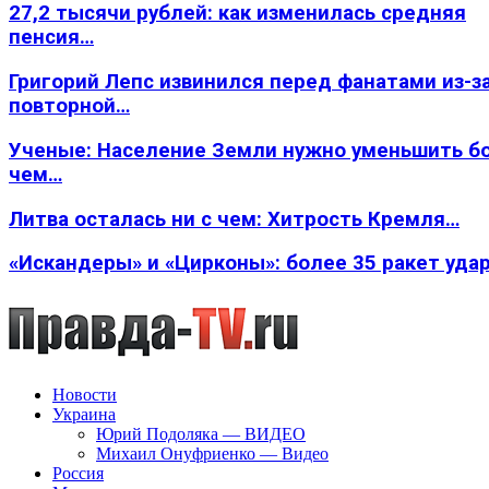
27,2 тысячи рублей: как изменилась средняя
пенсия…
Григорий Лепс извинился перед фанатами из-з
повторной…
Ученые: Население Земли нужно уменьшить б
чем…
Литва осталась ни с чем: Хитрость Кремля…
«Искандеры» и «Цирконы»: более 35 ракет уда
Новости
Украина
Юрий Подоляка — ВИДЕО
Михаил Онуфриенко — Видео
Россия