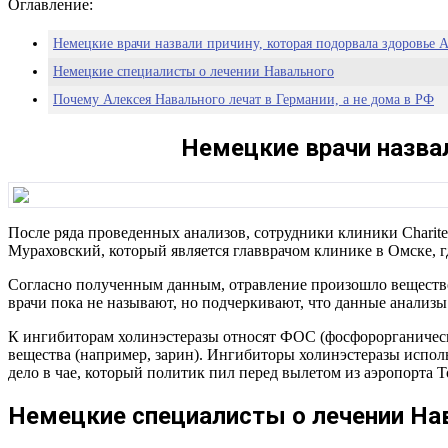
Оглавление:
Немецкие врачи назвали причину, которая подорвала здоровье 
Немецкие специалисты о лечении Навального
Почему Алексея Навального лечат в Германии, а не дома в РФ
Немецкие врачи назва
После ряда проведенных анализов, сотрудники клиники Charite
Мураховский, который является главврачом клинике в Омске, гд
Согласно полученным данным, отравление произошло вещество
врачи пока не называют, но подчеркивают, что данные анализ
К ингибиторам холинэстеразы относят ФОС (фосфорорганически
вещества (например, зарин). Ингибиторы холинэстеразы испол
дело в чае, который политик пил перед вылетом из аэропорта Т
Немецкие специалисты о лечении На