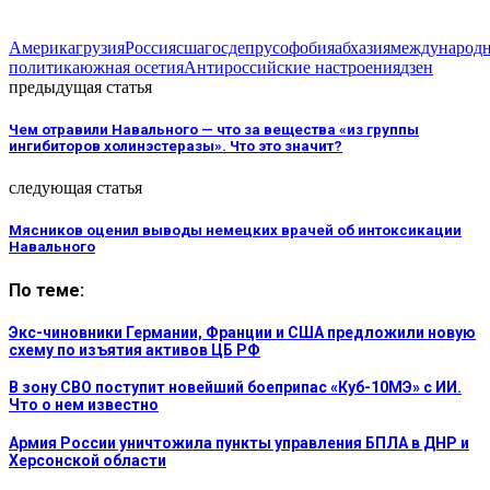
Америка
грузия
Россия
сша
госдеп
русофобия
абхазия
международн
политика
южная осетия
Антироссийские настроения
дзен
предыдущая статья
Чем отравили Навального — что за вещества «из группы
ингибиторов холинэстеразы». Что это значит?
следующая статья
Мясников оценил выводы немецких врачей об интоксикации
Навального
По теме:
Экс-чиновники Германии, Франции и США предложили новую
схему по изъятия активов ЦБ РФ
В зону СВО поступит новейший боеприпас «Куб-10МЭ» с ИИ.
Что о нем известно
Армия России уничтожила пункты управления БПЛА в ДНР и
Херсонской области