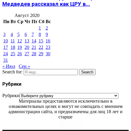
Медведев рассказал как ЦРУ в...
Август 2020
Пн
Вт
Ср
Чт
Пт
Сб
Вс
1
2
3
4
5
6
7
8
9
10
11
12
13
14
15
16
17
18
19
20
21
22
23
24
25
26
27
28
29
30
31
« Июл
Сен »
Search for:
Search
Рубрики
Рубрики
Материалы предоставляются исключительно в
ознакомительных целях и могут не совпадать с мнением
администрации сайта, и предназначены для лиц 18 лет и
старше