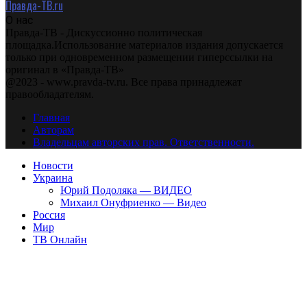
Правда-ТВ.ru
О нас
Правда-ТВ - Дискуссионно политическая
площадка.Использование материалов издания допускается
только при одновременном размещении гиперссылки на
оригинал в «Правда-ТВ»
@2023 - www.pravda-tv.ru. Все права принадлежат
правообладателям.
Главная
Авторам
Владельцам авторских прав. Ответственности.
Новости
Украина
Юрий Подоляка — ВИДЕО
Михаил Онуфриенко — Видео
Россия
Мир
ТВ Онлайн