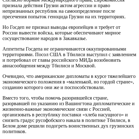
признала действия Грузии актом агрессии и право
непризнанных республик на самоопределение после
пресечения попыток геноцида Грузии на их территориях.
Но Госдеп не признал выводы европейцев и требует от
России вывести войска, которые обеспечивают мирное
сосуществование народов в Закавказье.
Аппетиты Госдепа не ограничиваются оккупированными
территориями. Посол США в Тбилиси выступил с заявлением
и потребовал от главы российского МИДа возобновить
авиасообщения между Тбилиси и Москвой.
Очевидно, что американские дипломаты в курсе тяжелейшего
экономического положения в «маленькой, но гордой стране»,
созданию которого они же и поспособствовали.
Вместо того, чтобы помочь разорившейся стране,
разорвавшей по указанию из Вашингтона дипломатические и
жизненно-важные экономические связи с Россией,
организовать в республику поставки «хлеба насущного» и
снизить градус русофобского накала в политике Тбилиси, в
Белом доме решили подогреть воинственных дух грузинских
политиков.