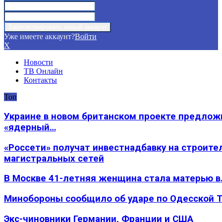
Уже имеете аккаунт?
Войти
X
Новости
ТВ Онлайн
Контакты
Топ
Украине в новом британском проекте предлож
«ядерный…
«Россети» получат инвестнадбавку на строите
магистральных сетей
В Москве 41-летняя женщина стала матерью в
Минобороны сообщило об ударе по Одесской 
Экс-чиновники Германии, Франции и США