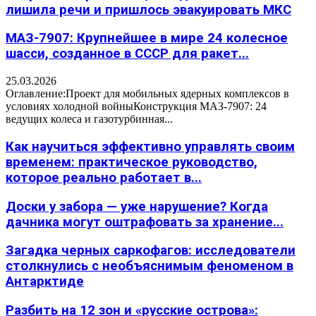
лишила речи и пришлось эвакуировать МКС
МАЗ-7907: Крупнейшее в мире 24 колесное
шасси, созданное в СССР для ракет...
25.03.2026
Оглавление:Проект для мобильных ядерных комплексов в
условиях холодной войныКонструкция МАЗ-7907: 24
ведущих колеса и газотурбинная...
Как научиться эффективно управлять своим
временем: практическое руководство,
которое реально работает в...
Доски у забора — уже нарушение? Когда
дачника могут оштрафовать за хранение...
Загадка черных саркофагов: исследователи
столкнулись с необъяснимым феноменом в
Антарктиде
Разбить на 12 зон и «русские острова»: